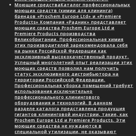
Моющие средства
Каталог профессиональных
моющих средств (химии для клининга)
брендов «Prochem Europe Ltd» и «Premiere
Products» Компания «Радник» представляет
моющие средства Prochem Europe Ltd и
Premiere Products производства
Великобритании. Профессиональная химия
этих производителей зарекомендовала себя
на рынке Российской Федерации как
эксклюзивный высококачественный продукт.
Успешный многолетний опыт реализации этих
моющих средств позволил нам получить
статус эксклюзивного дистрибьютора на
территории Российской Федерации.
Профессиональная уборка помещений требует
использования исключительно
профессионального клинингового
оборудования и технологий. В данном
разделе каталога представлена продукция
гигантов клининговой индустрии, такие, как
Prochem Europe Ltd и Premiere Products. Эти
моющие средства не нуждаются в
специальной утилизации, не оказывают