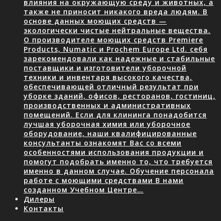
влияния на окружающую среду и животных, а
также не приносит никакого вреда людям. В
основе данных моющих средств —
экологически чистые нейтральные вещества.
О производителе моющих средств Premiere
Products, Numatic и Prochem Europe Ltd. себя
зарекомендовали как надежные и стабильные
поставщики и изготовители уборочной
техники и инвентаря высокого качества,
обеспечивающей отличный результат при
уборке зданий, офисов, ресторанов, гостиниц,
производственных и административных
помещений. Если для клининга понадобится
лучшая уборочная химия или уборочное
оборудование, наши квалифицированные
консультанты ознакомят Вас со всеми
особенностями использования продукции и
помогут подобрать именно то, что требуется
именно в данном случае. Обучение персонала
работе с моющими средствами В нами
созданном Учебном Центре…
Дилеры
Контакты