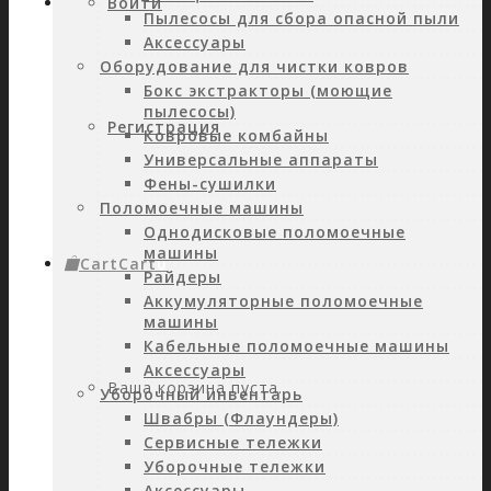
Войти
Пылесосы для сбора опасной пыли
Аксессуары
Оборудование для чистки ковров
Бокс экстракторы (моющие
пылесосы)
Регистрация
Ковровые комбайны
Универсальные аппараты
Фены-сушилки
Поломоечные машины
Однодисковые поломоечные
машины
Cart
Cart
0
Райдеры
Аккумуляторные поломоечные
машины
Кабельные поломоечные машины
Аксессуары
Ваша корзина пуста.
Уборочный инвентарь
Швабры (Флаундеры)
Сервисные тележки
Уборочные тележки
Аксессуары