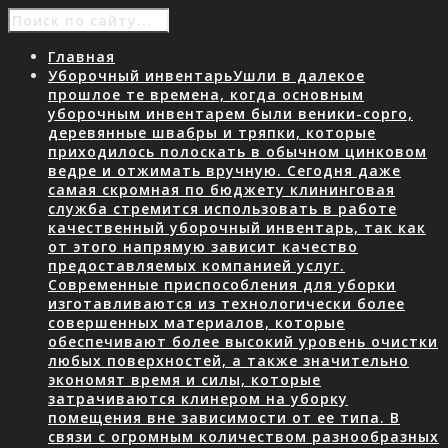
Главная
Уборочный инвентарь
Ушли в далекое
прошлое те времена, когда основным
уборочным инвентарем были веники-сорго,
деревянные швабры и тряпки, которые
приходилось полоскать в обычном цинковом
ведре и отжимать вручную. Сегодня даже
самая скромная по бюджету клининговая
служба стремится использовать в работе
качественный уборочный инвентарь, так как
от этого напрямую зависит качество
предоставляемых компанией услуг.
Современные приспособления для уборки
изготавливаются из технологически более
совершенных материалов, которые
обеспечивают более высокий уровень очистки
любых поверхностей, а также значительно
экономят время и силы, которые
затрачиваются клинером на уборку
помещения вне зависимости от ее типа. В
связи с огромным количеством разнообразных