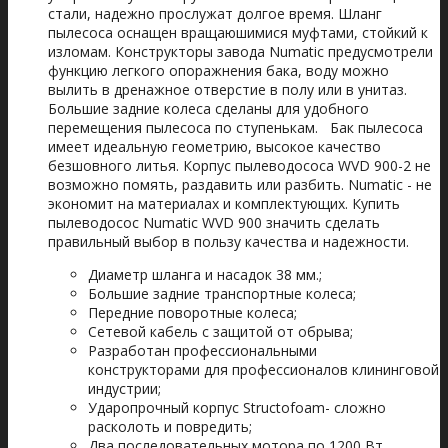
стали, надежно прослужат долгое время. Шланг
пылесоса оснащен вращаюшимися муфтами, стойкий к
изломам. Конструкторы завода Numatic предусмотрели
функцию легкого опоражнения бака, воду можно
вылить в дренажное отверстие в полу или в унитаз.
Большие задние колеса сделаны для удобного
перемещения пылесоса по ступенькам. Бак пылесоса
имеет идеальную геометрию, высокое качество
безшовного литья. Корпус пылеводососа WVD 900-2 не
возможно помять, раздавить или разбить. Numatic - не
экономит на материалах и комплектующих. Купить
пылеводосос Numatic WVD 900 значить сделать
правильный выбор в пользу качества и надежности.
Диаметр шланга и насадок 38 мм.;
Большие задние транспортные колеса;
Передние поворотные колеса;
Сетевой кабель с защитой от обрыва;
Разработан профессиональными
конструкторами для профессионалов клининговой
индустрии;
Ударопрочный корпус Structofoam- сложно
расколоть и повредить;
Два последовательных мотора по 1200 Вт.