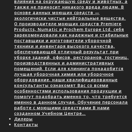
влияния на окружающую среду и животных, а
также не приносит никакого вреда людям. В
основе данных моющих средств —
экологически чистые нейтральные вещества.
О производителе моющих средств Premiere
Products, Numatic и Prochem Europe Ltd. себя
зарекомендовали как надежные и стабильные
поставщики и изготовители уборочной
техники и инвентаря высокого качества,
обеспечивающей отличный результат при
уборке зданий, офисов, ресторанов, гостиниц,
производственных и административных
помещений. Если для клининга понадобится
лучшая уборочная химия или уборочное
оборудование, наши квалифицированные
консультанты ознакомят Вас со всеми
особенностями использования продукции и
помогут подобрать именно то, что требуется
именно в данном случае. Обучение персонала
работе с моющими средствами В нами
созданном Учебном Центре…
Дилеры
Контакты