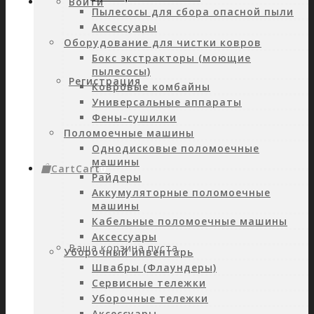
Войти
Пылесосы для сбора опасной пыли
Аксессуары
Оборудование для чистки ковров
Бокс экстракторы (моющие
пылесосы)
Регистрация
Ковровые комбайны
Универсальные аппараты
Фены-сушилки
Поломоечные машины
Однодисковые поломоечные
машины
Cart
Cart
0
Райдеры
Аккумуляторные поломоечные
машины
Кабельные поломоечные машины
Аксессуары
Ваша корзина пуста.
Уборочный инвентарь
Швабры (Флаундеры)
Сервисные тележки
Уборочные тележки
Аксессуары