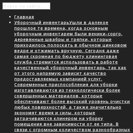
Главная
Уборочный инвентарь
Ушли в далекое
прошлое те времена, когда основным
уборочным инвентарем были веники-сорго,
деревянные швабры и тряпки, которые
приходилось полоскать в обычном цинковом
ведре и отжимать вручную. Сегодня даже
самая скромная по бюджету клининговая
служба стремится использовать в работе
качественный уборочный инвентарь, так как
от этого напрямую зависит качество
предоставляемых компанией услуг.
Современные приспособления для уборки
изготавливаются из технологически более
совершенных материалов, которые
обеспечивают более высокий уровень очистки
любых поверхностей, а также значительно
экономят время и силы, которые
затрачиваются клинером на уборку
помещения вне зависимости от ее типа. В
связи с огромным количеством разнообразных