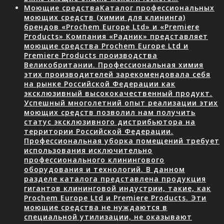
Моющие средства
Каталог профессиональных
моющих средств (химии для клининга)
брендов «Prochem Europe Ltd» и «Premiere
Products» Компания «Радник» представляет
моющие средства Prochem Europe Ltd и
Premiere Products производства
Великобритании. Профессиональная химия
этих производителей зарекомендовала себя
на рынке Российской Федерации как
эксклюзивный высококачественный продукт.
Успешный многолетний опыт реализации этих
моющих средств позволил нам получить
статус эксклюзивного дистрибьютора на
территории Российской Федерации.
Профессиональная уборка помещений требует
использования исключительно
профессионального клинингового
оборудования и технологий. В данном
разделе каталога представлена продукция
гигантов клининговой индустрии, такие, как
Prochem Europe Ltd и Premiere Products. Эти
моющие средства не нуждаются в
специальной утилизации, не оказывают