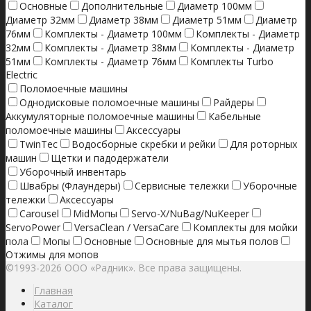
Основные
Дополнительные
Диаметр 100мм
Диаметр 32мм
Диаметр 38мм
Диаметр 51мм
Диаметр
76мм
Комплекты - Диаметр 100мм
Комплекты - Диаметр
32мм
Комплекты - Диаметр 38мм
Комплекты - Диаметр
51мм
Комплекты - Диаметр 76мм
Комплекты Turbo
Electric
Поломоечные машины
Однодисковые поломоечные машины
Райдеры
Аккумуляторные поломоечные машины
Кабельные
поломоечные машины
Аксессуары
TwinTec
Водосборные скребки и рейки
Для роторных
машин
Щетки и падодержатели
Уборочный инвентарь
Швабры (Флаундеры)
Сервисные тележки
Уборочные
тележки
Аксессуары
Carousel
MidМопы
Servo-X/NuBag/NuKeeper
ServoPower
VersaClean / VersaCare
Комплекты для мойки
пола
Мопы
Основные
Основные для мытья полов
Отжимы для мопов
©1993-2026 ООО «Радник». Все права защищены.
Главная
Каталог