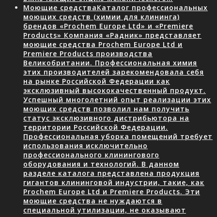
Моющие средства
Каталог профессиональных
моющих средств (химии для клининга)
брендов «Prochem Europe Ltd» и «Premiere
Products» Компания «Радник» представляет
моющие средства Prochem Europe Ltd и
Premiere Products производства
Великобритании. Профессиональная химия
этих производителей зарекомендовала себя
на рынке Российской Федерации как
эксклюзивный высококачественный продукт.
Успешный многолетний опыт реализации этих
моющих средств позволил нам получить
статус эксклюзивного дистрибьютора на
территории Российской Федерации.
Профессиональная уборка помещений требует
использования исключительно
профессионального клинингового
оборудования и технологий. В данном
разделе каталога представлена продукция
гигантов клининговой индустрии, такие, как
Prochem Europe Ltd и Premiere Products. Эти
моющие средства не нуждаются в
специальной утилизации, не оказывают