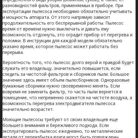
разновидностей фильтров, применяемых в приборе. При
эксплуатации пылесоса необходимо обязательно учитывать
и мощность аппарата. От этого напрямую зависит
продолжительность его беспрерывной работы. Пылесос
время от времени нужно выключать и давать ему
возможность отдохнуть, это оградит прибор от перегрева и
поломки. В инструкции для каждой модели обязательно
указано время, которое пылесос может работать без
перерыва.
Вероятность того, что пылесос долго верой и правдой будет
служить его владельцу, значительно повышается, если
следить за чистотой фильтров и сборников пыли. Большое
значение здесь имеет объем пылесборников. Одноразовые
бумажные сборники нужно своевременно менять. Если
вовремя не заменить фильтр, то часть пыли вернется в
помещение, что непременно скажется на чистоте воздуха, а
возможность перегрева электродвигателя пылесоса
значительно возрастет.
Моющие пылесосы требуют от своих владельцев еще
большего внимания и бережливого подхода. Если
эксплуатировать пылесос ежедневно, то металлические
детали от переизбытка влаги могут быть повреждены