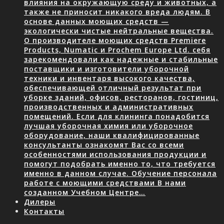
влияния на окружающую среду и животных, а
также не приносит никакого вреда людям. В
основе данных моющих средств —
экологически чистые нейтральные вещества.
О производителе моющих средств Premiere
Products, Numatic и Prochem Europe Ltd. себя
зарекомендовали как надежные и стабильные
поставщики и изготовители уборочной
техники и инвентаря высокого качества,
обеспечивающей отличный результат при
уборке зданий, офисов, ресторанов, гостиниц,
производственных и административных
помещений. Если для клининга понадобится
лучшая уборочная химия или уборочное
оборудование, наши квалифицированные
консультанты ознакомят Вас со всеми
особенностями использования продукции и
помогут подобрать именно то, что требуется
именно в данном случае. Обучение персонала
работе с моющими средствами В нами
созданном Учебном Центре…
Дилеры
Контакты