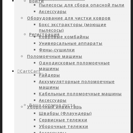
Войти
Пылесосы для сбора опасной пыли
Аксессуары
Оборудование для чистки ковров
Бокс экстракторы (моющие
пылесосы)
Регистрация
Ковровые комбайны
Универсальные аппараты
Фены-сушилки
Поломоечные машины
Однодисковые поломоечные
машины
Cart
Cart
0
Райдеры
Аккумуляторные поломоечные
машины
Кабельные поломоечные машины
Аксессуары
Ваша корзина пуста.
Уборочный инвентарь
Швабры (Флаундеры)
Сервисные тележки
Уборочные тележки
Аксессуары