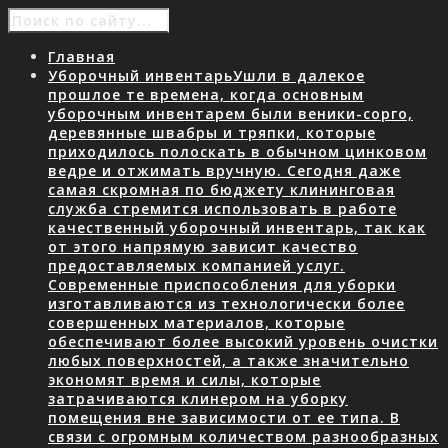
Главная
Уборочный инвентарь
Ушли в далекое
прошлое те времена, когда основным
уборочным инвентарем были веники-сорго,
деревянные швабры и тряпки, которые
приходилось полоскать в обычном цинковом
ведре и отжимать вручную. Сегодня даже
самая скромная по бюджету клининговая
служба стремится использовать в работе
качественный уборочный инвентарь, так как
от этого напрямую зависит качество
предоставляемых компанией услуг.
Современные приспособления для уборки
изготавливаются из технологически более
совершенных материалов, которые
обеспечивают более высокий уровень очистки
любых поверхностей, а также значительно
экономят время и силы, которые
затрачиваются клинером на уборку
помещения вне зависимости от ее типа. В
связи с огромным количеством разнообразных