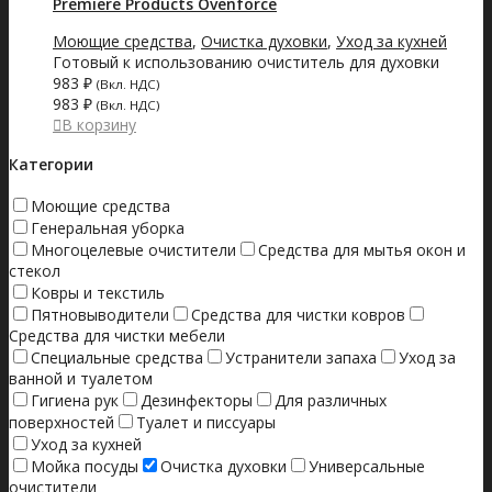
Premiere Products Ovenforce
Моющие средства
,
Очистка духовки
,
Уход за кухней
Готовый к использованию очиститель для духовки
983
₽
(Вкл. НДС)
983
₽
(Вкл. НДС)
В корзину
Категории
Моющие средства
Генеральная уборка
Многоцелевые очистители
Средства для мытья окон и
стекол
Ковры и текстиль
Пятновыводители
Средства для чистки ковров
Средства для чистки мебели
Специальные средства
Устранители запаха
Уход за
ванной и туалетом
Гигиена рук
Дезинфекторы
Для различных
поверхностей
Туалет и писсуары
Уход за кухней
Мойка посуды
Очистка духовки
Универсальные
очистители