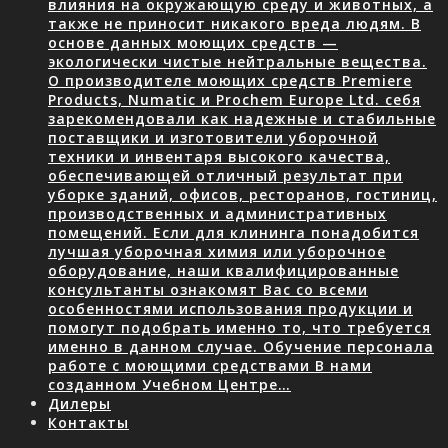
влияния на окружающую среду и животных, а
также не приносит никакого вреда людям. В
основе данных моющих средств —
экологически чистые нейтральные вещества.
О производителе моющих средств Premiere
Products, Numatic и Prochem Europe Ltd. себя
зарекомендовали как надежные и стабильные
поставщики и изготовители уборочной
техники и инвентаря высокого качества,
обеспечивающей отличный результат при
уборке зданий, офисов, ресторанов, гостиниц,
производственных и административных
помещений. Если для клининга понадобится
лучшая уборочная химия или уборочное
оборудование, наши квалифицированные
консультанты ознакомят Вас со всеми
особенностями использования продукции и
помогут подобрать именно то, что требуется
именно в данном случае. Обучение персонала
работе с моющими средствами В нами
созданном Учебном Центре…
Дилеры
Контакты