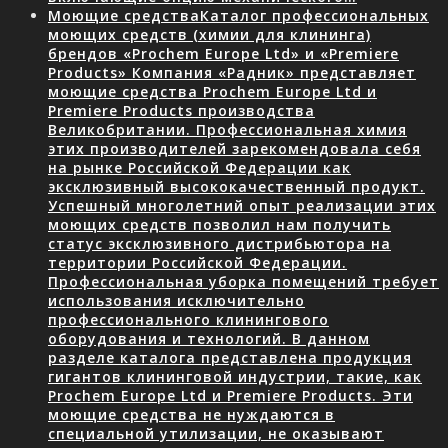
Моющие средства
Каталог профессиональных
моющих средств (химии для клининга)
брендов «Prochem Europe Ltd» и «Premiere
Products» Компания «Радник» представляет
моющие средства Prochem Europe Ltd и
Premiere Products производства
Великобритании. Профессиональная химия
этих производителей зарекомендовала себя
на рынке Российской Федерации как
эксклюзивный высококачественный продукт.
Успешный многолетний опыт реализации этих
моющих средств позволил нам получить
статус эксклюзивного дистрибьютора на
территории Российской Федерации.
Профессиональная уборка помещений требует
использования исключительно
профессионального клинингового
оборудования и технологий. В данном
разделе каталога представлена продукция
гигантов клининговой индустрии, такие, как
Prochem Europe Ltd и Premiere Products. Эти
моющие средства не нуждаются в
специальной утилизации, не оказывают