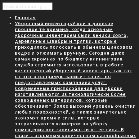
Главная
Уборочный инвентарь
Ушли в далекое
прошлое те времена, когда основным
уборочным инвентарем были веники-сорго,
деревянные швабры и тряпки, которые
приходилось полоскать в обычном цинковом
ведре и отжимать вручную. Сегодня даже
самая скромная по бюджету клининговая
служба стремится использовать в работе
качественный уборочный инвентарь, так как
от этого напрямую зависит качество
предоставляемых компанией услуг.
Современные приспособления для уборки
изготавливаются из технологически более
совершенных материалов, которые
обеспечивают более высокий уровень очистки
любых поверхностей, а также значительно
экономят время и силы, которые
затрачиваются клинером на уборку
помещения вне зависимости от ее типа. В
связи с огромным количеством разнообразных