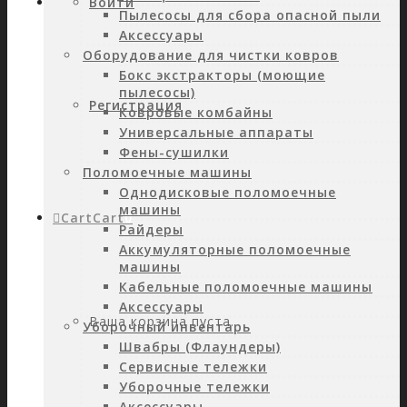
Войти
Пылесосы для сбора опасной пыли
Аксессуары
Оборудование для чистки ковров
Бокс экстракторы (моющие
пылесосы)
Регистрация
Ковровые комбайны
Универсальные аппараты
Фены-сушилки
Поломоечные машины
Однодисковые поломоечные
машины
Cart
Cart
0
Райдеры
Аккумуляторные поломоечные
машины
Кабельные поломоечные машины
Аксессуары
Ваша корзина пуста.
Уборочный инвентарь
Швабры (Флаундеры)
Сервисные тележки
Уборочные тележки
Аксессуары