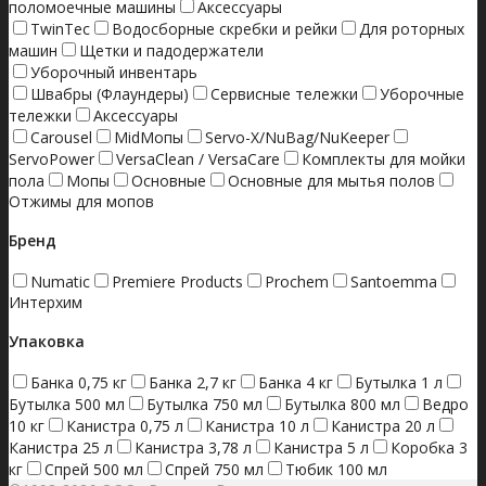
поломоечные машины
Аксессуары
TwinTec
Водосборные скребки и рейки
Для роторных
машин
Щетки и падодержатели
Уборочный инвентарь
Швабры (Флаундеры)
Сервисные тележки
Уборочные
тележки
Аксессуары
Carousel
MidМопы
Servo-X/NuBag/NuKeeper
ServoPower
VersaClean / VersaCare
Комплекты для мойки
пола
Мопы
Основные
Основные для мытья полов
Отжимы для мопов
Бренд
Numatic
Premiere Products
Prochem
Santoemma
Интерхим
Упаковка
Банка 0,75 кг
Банка 2,7 кг
Банка 4 кг
Бутылка 1 л
Бутылка 500 мл
Бутылка 750 мл
Бутылка 800 мл
Ведро
10 кг
Канистра 0,75 л
Канистра 10 л
Канистра 20 л
Канистра 25 л
Канистра 3,78 л
Канистра 5 л
Коробка 3
кг
Спрей 500 мл
Спрей 750 мл
Тюбик 100 мл