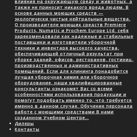
влияния на окружающую среду и животных, а
также не приносит никакого вреда людям. В
основе данных моющих средств —
экологически чистые нейтральные вещества.
О производителе моющих средств Premiere
Products, Numatic и Prochem Europe Ltd. себя
зарекомендовали как надежные и стабильные
поставщики и изготовители уборочной
техники и инвентаря высокого качества,
обеспечивающей отличный результат при
уборке зданий, офисов, ресторанов, гостиниц,
производственных и административных
помещений. Если для клининга понадобится
лучшая уборочная химия или уборочное
оборудование, наши квалифицированные
консультанты ознакомят Вас со всеми
особенностями использования продукции и
помогут подобрать именно то, что требуется
именно в данном случае. Обучение персонала
работе с моющими средствами В нами
созданном Учебном Центре…
Дилеры
Контакты