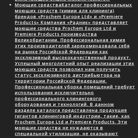
Моющие средства
Каталог профессиональных
моющих средств (химии для клининга)
брендов «Prochem Europe Ltd» и «Premiere
Products» Компания «Радник» представляет
моющие средства Prochem Europe Ltd и
Premiere Products производства
Великобритании. Профессиональная химия
этих производителей зарекомендовала себя
на рынке Российской Федерации как
эксклюзивный высококачественный продукт.
Успешный многолетний опыт реализации этих
моющих средств позволил нам получить
статус эксклюзивного дистрибьютора на
территории Российской Федерации.
Профессиональная уборка помещений требует
использования исключительно
профессионального клинингового
оборудования и технологий. В данном
разделе каталога представлена продукция
гигантов клининговой индустрии, такие, как
Prochem Europe Ltd и Premiere Products. Эти
моющие средства не нуждаются в
специальной утилизации, не оказывают