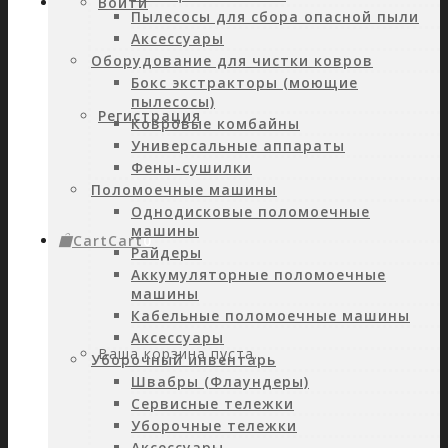
Войти
Пылесосы для сбора опасной пыли
Аксессуары
Оборудование для чистки ковров
Бокс экстракторы (моющие
пылесосы)
Регистрация
Ковровые комбайны
Универсальные аппараты
Фены-сушилки
Поломоечные машины
Однодисковые поломоечные
машины
Cart
Cart
0
Райдеры
Аккумуляторные поломоечные
машины
Кабельные поломоечные машины
Аксессуары
Ваша корзина пуста.
Уборочный инвентарь
Швабры (Флаундеры)
Сервисные тележки
Уборочные тележки
Аксессуары