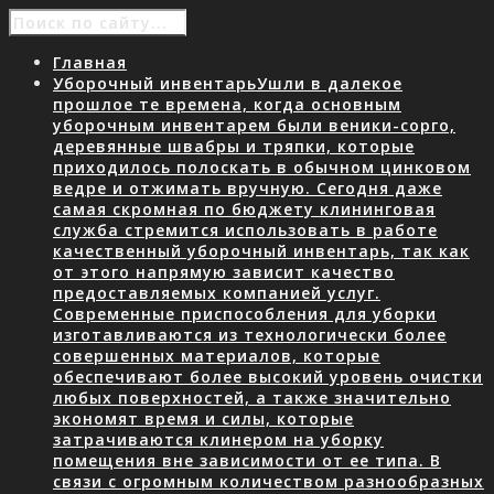
Главная
Уборочный инвентарь
Ушли в далекое
прошлое те времена, когда основным
уборочным инвентарем были веники-сорго,
деревянные швабры и тряпки, которые
приходилось полоскать в обычном цинковом
ведре и отжимать вручную. Сегодня даже
самая скромная по бюджету клининговая
служба стремится использовать в работе
качественный уборочный инвентарь, так как
от этого напрямую зависит качество
предоставляемых компанией услуг.
Современные приспособления для уборки
изготавливаются из технологически более
совершенных материалов, которые
обеспечивают более высокий уровень очистки
любых поверхностей, а также значительно
экономят время и силы, которые
затрачиваются клинером на уборку
помещения вне зависимости от ее типа. В
связи с огромным количеством разнообразных