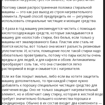
Поэтому самая распространенная поломка стиральной
машины — это как раз выход из строя нагревательного
элемента. Лучший способ предупредить ее — регулярно
использовать специальные чистящие и моющие средства.
3-4 раза в год машину рекомендуется чистить с помощью
кислотосодержащих средств, которые закладываются в
машину для «холостой» стирки, без белья, если только у
машины нет эмалированного бака. Пластик или сталь не
боятся кислоты, вот только она может разъесть резиновые
уплотнители. И, кстати, помещение после такой стирки надо
обязательно проветривать, потому что пары кислоты очень
вредны и для людей, и для кафеля и обоев. Антинакипины
преобразуют соль так, что она становится легко
растворимой в воде и смывается с нагревателя.
Если же бак покрыт эмалью, либо если вы хотите защитить
машину дополнительно, то при каждой стирке нужно
добавлять к порошку специальное чистящее средство для
смягчения воды. Оно не только защищает нагревательный
элемент, но и облегчает саму стирку, которая в жесткой воде
требует значительно большего количества порошка и
кондиционера. Обычно в их состав входит два компонента —