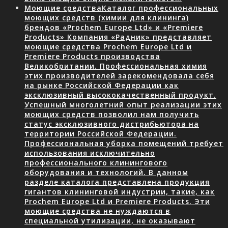
Моющие средства
Каталог профессиональных
моющих средств (химии для клининга)
брендов «Prochem Europe Ltd» и «Premiere
Products» Компания «Радник» представляет
моющие средства Prochem Europe Ltd и
Premiere Products производства
Великобритании. Профессиональная химия
этих производителей зарекомендовала себя
на рынке Российской Федерации как
эксклюзивный высококачественный продукт.
Успешный многолетний опыт реализации этих
моющих средств позволил нам получить
статус эксклюзивного дистрибьютора на
территории Российской Федерации.
Профессиональная уборка помещений требует
использования исключительно
профессионального клинингового
оборудования и технологий. В данном
разделе каталога представлена продукция
гигантов клининговой индустрии, такие, как
Prochem Europe Ltd и Premiere Products. Эти
моющие средства не нуждаются в
специальной утилизации, не оказывают