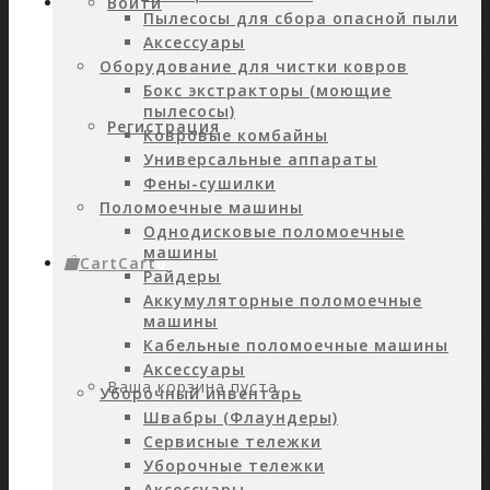
Войти
Пылесосы для сбора опасной пыли
Аксессуары
Оборудование для чистки ковров
Бокс экстракторы (моющие
пылесосы)
Регистрация
Ковровые комбайны
Универсальные аппараты
Фены-сушилки
Поломоечные машины
Однодисковые поломоечные
машины
Cart
Cart
0
Райдеры
Аккумуляторные поломоечные
машины
Кабельные поломоечные машины
Аксессуары
Ваша корзина пуста.
Уборочный инвентарь
Швабры (Флаундеры)
Сервисные тележки
Уборочные тележки
Аксессуары