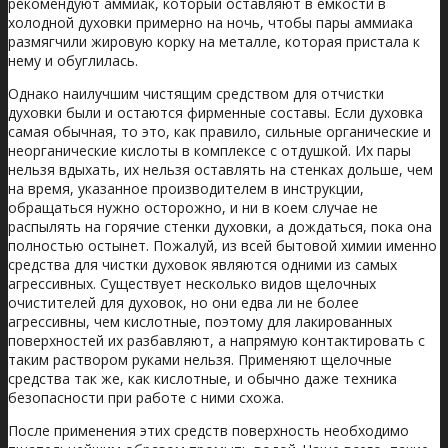
рекомендуют аммиак, который оставляют в емкости в
холодной духовки примерно на ночь, чтобы пары аммиака
размягчили жировую корку на металле, которая пристала к
нему и обуглилась.
Однако наилучшим чистящим средством для отчистки
духовки были и остаются фирменные составы. Если духовка
самая обычная, то это, как правило, сильные органические и
неорганические кислоты в комплексе с отдушкой. Их пары
нельзя вдыхать, их нельзя оставлять на стенках дольше, чем
на время, указанное производителем в инструкции,
обращаться нужно осторожно, и ни в коем случае не
распылять на горячие стенки духовки, а дождаться, пока она
полностью остынет. Пожалуй, из всей бытовой химии именно
средства для чистки духовок являются одними из самых
агрессивных. Существует несколько видов щелочных
очистителей для духовок, но они едва ли не более
агрессивны, чем кислотные, поэтому для лакированных
поверхностей их разбавляют, а напрямую контактировать с
таким раствором руками нельзя. Применяют щелочные
средства так же, как кислотные, и обычно даже техника
безопасности при работе с ними схожа.
После применения этих средств поверхность необходимо