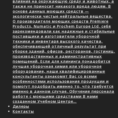
влияния на окружающую среду и животных, а
также не приносит никакого вреда людям. В
основе данных моющих средств —
экологически чистые нейтральные вещества.
О производителе моющих средств Premiere
Products, Numatic и Prochem Europe Ltd. себя
зарекомендовали как надежные и стабильные
поставщики и изготовители уборочной
техники и инвентаря высокого качества,
обеспечивающей отличный результат при
уборке зданий, офисов, ресторанов, гостиниц,
производственных и административных
помещений. Если для клининга понадобится
лучшая уборочная химия или уборочное
оборудование, наши квалифицированные
консультанты ознакомят Вас со всеми
особенностями использования продукции и
помогут подобрать именно то, что требуется
именно в данном случае. Обучение персонала
работе с моющими средствами В нами
созданном Учебном Центре…
Дилеры
Контакты