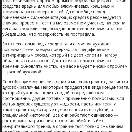
тщательнейшим образом промыть водой. Чаще всего, такие
средства вредны для любых алюминиевых, крашеных и
хромированных поверхностей. Да и вообще перед
применением сильнодействующих средств рекомендуется
сначала провести тест на малозаметном участке, нанеся на
него раствор или гель, выждав положенное время и затем
убедившись, что поверхность не пострадала.
Зато некоторые виды средств для отчистки духовок
покрывают очищаемую поверхность специфическим
антипригарным слоем, который не дает копоти и нагару
образовываться вновь. Достаточно только время от
времени обновлять чистку, и у вас не будет никаких проблем
с грязной духовкой.
Способы применения чистящих и моющих средств для чистки
духовок различны. Некоторые продаются в виде концентрата,
который нужно разводить водой в определенном
соотношении, другие готовы к применению полностью. Для
мытья духовок существуют жидкости, пасты или гели, а
также средства, которые нужно наносить не губкой, а
специальной кисточкой. Все они работают одинаково —
растворяют загрязнения, позволяя обойтись без
изнурительного трения, а ограничиться только смыванием
водой связанных химией жиров и отлипшего от стенок