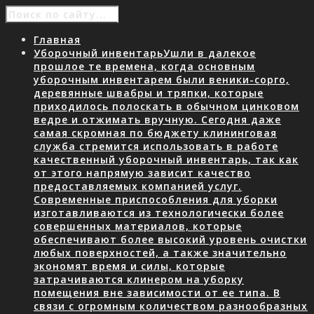
Главная
Уборочный инвентарь
Ушли в далекое
прошлое те времена, когда основным
уборочным инвентарем были веники-сорго,
деревянные швабры и тряпки, которые
приходилось полоскать в обычном цинковом
ведре и отжимать вручную. Сегодня даже
самая скромная по бюджету клининговая
служба стремится использовать в работе
качественный уборочный инвентарь, так как
от этого напрямую зависит качество
предоставляемых компанией услуг.
Современные приспособления для уборки
изготавливаются из технологически более
совершенных материалов, которые
обеспечивают более высокий уровень очистки
любых поверхностей, а также значительно
экономят время и силы, которые
затрачиваются клинером на уборку
помещения вне зависимости от ее типа. В
связи с огромным количеством разнообразных