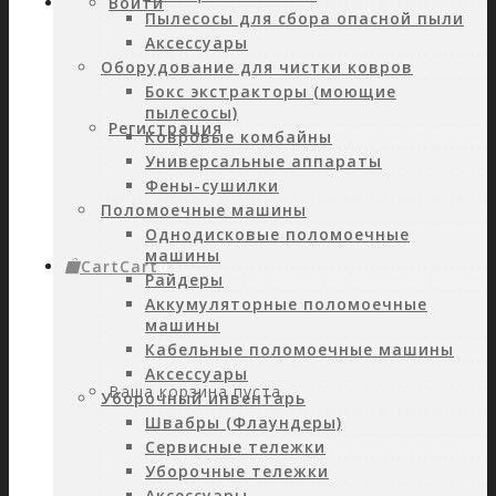
Войти
Пылесосы для сбора опасной пыли
Аксессуары
Оборудование для чистки ковров
Бокс экстракторы (моющие
пылесосы)
Регистрация
Ковровые комбайны
Универсальные аппараты
Фены-сушилки
Поломоечные машины
Однодисковые поломоечные
машины
Cart
Cart
0
Райдеры
Аккумуляторные поломоечные
машины
Кабельные поломоечные машины
Аксессуары
Ваша корзина пуста.
Уборочный инвентарь
Швабры (Флаундеры)
Сервисные тележки
Уборочные тележки
Аксессуары