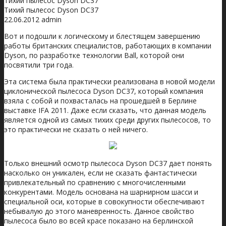
Тихий пылесос Dyson DC37
Тихий пылесос Dyson DC37
22.06.2012
admin
Вот и подошли к логическому и блестящем завершению
работы британских специалистов, работающих в компании
Dyson, по разработке технологии Ball, которой они
посвятили три года.
Эта система была практически реализована в новой модели
циклонической пылесоса Dyson DC37, который компания
взяла с собой и похвасталась на прошедшей в Берлине
выставке IFA 2011. Даже если сказать, что данная модель
является одной из самых тихих среди других пылесосов, то
это практически не сказать о ней ничего.
Только внешний осмотр пылесоса Dyson DC37 дает понять
насколько он уникален, если не сказать фантастически
привлекательный по сравнению с многочисленными
конкурентами. Модель основана на шарнирном шасси и
специальной оси, которые в совокупности обеспечивают
небывалую до этого маневренность. Данное свойство
пылесоса было во всей красе показано на берлинской