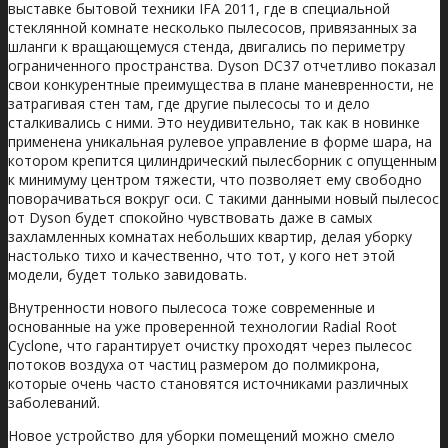
выставке бытовой техники IFA 2011, где в специальной
стеклянной комнате несколько пылесосов, привязанных за
шланги к вращающемуся стенда, двигались по периметру
ограниченного пространства. Dyson DC37 отчетливо показал
свои конкурентные преимущества в плане маневренности, не
затрагивая стен там, где другие пылесосы то и дело
сталкивались с ними. Это неудивительно, так как в новинке
применена уникальная рулевое управление в форме шара, на
котором крепится цилиндрический пылесборник с опущенным
к минимуму центром тяжести, что позволяет ему свободно
поворачиваться вокруг оси. С такими данными новый пылесос
от Dyson будет спокойно чувствовать даже в самых
захламленных комнатах небольших квартир, делая уборку
настолько тихо и качественно, что тот, у кого нет этой
модели, будет только завидовать.
Внутренности нового пылесоса тоже современные и
основанные на уже проверенной технологии Radial Root
Cyclone, что гарантирует очистку проходят через пылесос
потоков воздуха от частиц размером до полмикрона,
которые очень часто становятся источниками различных
заболеваний.
Новое устройство для уборки помещений можно смело