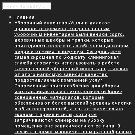
Главная
Уборочный инвентарь
Ушли в далекое
прошлое те времена, когда основным
уборочным инвентарем были веники-сорго,
деревянные швабры и тряпки, которые
приходилось полоскать в обычном цинковом
ведре и отжимать вручную. Сегодня даже
самая скромная по бюджету клининговая
служба стремится использовать в работе
качественный уборочный инвентарь, так как
от этого напрямую зависит качество
предоставляемых компанией услуг.
Современные приспособления для уборки
изготавливаются из технологически более
совершенных материалов, которые
обеспечивают более высокий уровень очистки
любых поверхностей, а также значительно
экономят время и силы, которые
затрачиваются клинером на уборку
помещения вне зависимости от ее типа. В
связи с огромным количеством разнообразных