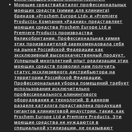
Моющие средства
Каталог профессиональных
моющих средств (химии для клининга)
брендов «Prochem Europe Ltd» и «Premiere
Products» Компания «Радник» представляет
моющие средства Prochem Europe Ltd и
Premiere Products производства
Великобритании. Профессиональная химия
этих производителей зарекомендовала себя
на рынке Российской Федерации как
эксклюзивный высококачественный продукт.
Успешный многолетний опыт реализации этих
моющих средств позволил нам получить
статус эксклюзивного дистрибьютора на
территории Российской Федерации.
Профессиональная уборка помещений требует
использования исключительно
профессионального клинингового
оборудования и технологий. В данном
разделе каталога представлена продукция
гигантов клининговой индустрии, такие, как
Prochem Europe Ltd и Premiere Products. Эти
моющие средства не нуждаются в
специальной утилизации, не оказывают