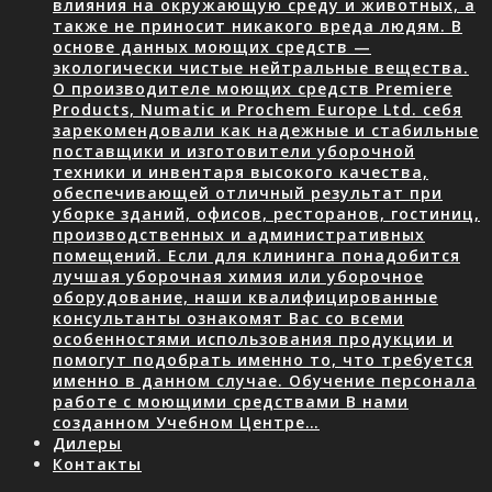
влияния на окружающую среду и животных, а
также не приносит никакого вреда людям. В
основе данных моющих средств —
экологически чистые нейтральные вещества.
О производителе моющих средств Premiere
Products, Numatic и Prochem Europe Ltd. себя
зарекомендовали как надежные и стабильные
поставщики и изготовители уборочной
техники и инвентаря высокого качества,
обеспечивающей отличный результат при
уборке зданий, офисов, ресторанов, гостиниц,
производственных и административных
помещений. Если для клининга понадобится
лучшая уборочная химия или уборочное
оборудование, наши квалифицированные
консультанты ознакомят Вас со всеми
особенностями использования продукции и
помогут подобрать именно то, что требуется
именно в данном случае. Обучение персонала
работе с моющими средствами В нами
созданном Учебном Центре…
Дилеры
Контакты