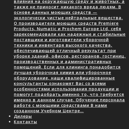
влияния на окружающую среду и животных, а
также не приносит никакого вреда людям. В
основе данных моющих средств —
экологически чистые нейтральные вещества.
О производителе моющих средств Premiere
Products, Numatic и Prochem Europe Ltd. себя
зарекомендовали как надежные и стабильные
поставщики и изготовители уборочной
техники и инвентаря высокого качества,
обеспечивающей отличный результат при
уборке зданий, офисов, ресторанов, гостиниц,
производственных и административных
помещений. Если для клининга понадобится
лучшая уборочная химия или уборочное
оборудование, наши квалифицированные
консультанты ознакомят Вас со всеми
особенностями использования продукции и
помогут подобрать именно то, что требуется
именно в данном случае. Обучение персонала
работе с моющими средствами В нами
созданном Учебном Центре…
Дилеры
Контакты