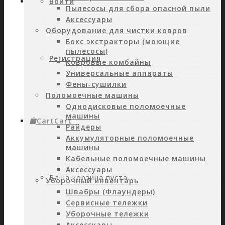
Войти
Пылесосы для сбора опасной пыли
Аксессуары
Оборудование для чистки ковров
Бокс экстракторы (моющие
пылесосы)
Регистрация
Ковровые комбайны
Универсальные аппараты
Фены-сушилки
Поломоечные машины
Однодисковые поломоечные
машины
Cart
Cart
0
Райдеры
Аккумуляторные поломоечные
машины
Кабельные поломоечные машины
Аксессуары
Ваша корзина пуста.
Уборочный инвентарь
Швабры (Флаундеры)
Сервисные тележки
Уборочные тележки
Аксессуары