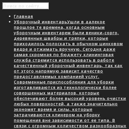
Главная
Уборочный инвентарь
Ушли в далекое
прошлое те времена, когда основным
уборочным инвентарем были веники-сорго,
деревянные швабры и тряпки, которые
приходилось полоскать в обычном цинковом
ведре и отжимать вручную. Сегодня даже
самая скромная по бюджету клининговая
служба стремится использовать в работе
качественный уборочный инвентарь, так как
от этого напрямую зависит качество
предоставляемых компанией услуг.
Современные приспособления для уборки
изготавливаются из технологически более
совершенных материалов, которые
обеспечивают более высокий уровень очистки
любых поверхностей, а также значительно
экономят время и силы, которые
затрачиваются клинером на уборку
помещения вне зависимости от ее типа. В
связи с огромным количеством разнообразных