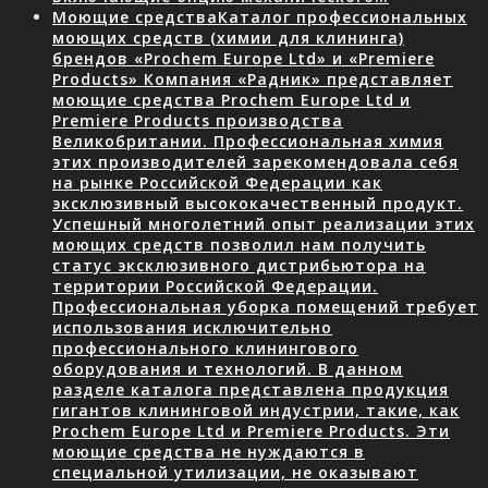
Моющие средства
Каталог профессиональных
моющих средств (химии для клининга)
брендов «Prochem Europe Ltd» и «Premiere
Products» Компания «Радник» представляет
моющие средства Prochem Europe Ltd и
Premiere Products производства
Великобритании. Профессиональная химия
этих производителей зарекомендовала себя
на рынке Российской Федерации как
эксклюзивный высококачественный продукт.
Успешный многолетний опыт реализации этих
моющих средств позволил нам получить
статус эксклюзивного дистрибьютора на
территории Российской Федерации.
Профессиональная уборка помещений требует
использования исключительно
профессионального клинингового
оборудования и технологий. В данном
разделе каталога представлена продукция
гигантов клининговой индустрии, такие, как
Prochem Europe Ltd и Premiere Products. Эти
моющие средства не нуждаются в
специальной утилизации, не оказывают