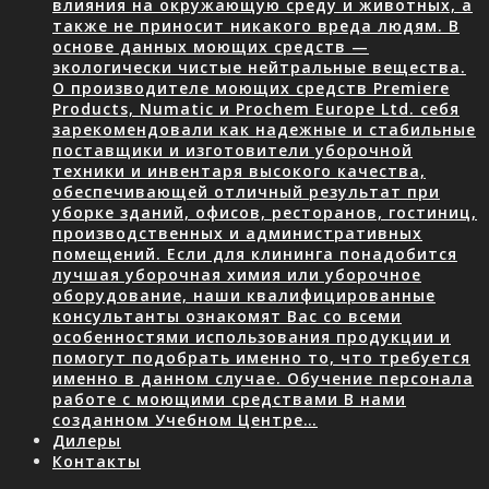
влияния на окружающую среду и животных, а
также не приносит никакого вреда людям. В
основе данных моющих средств —
экологически чистые нейтральные вещества.
О производителе моющих средств Premiere
Products, Numatic и Prochem Europe Ltd. себя
зарекомендовали как надежные и стабильные
поставщики и изготовители уборочной
техники и инвентаря высокого качества,
обеспечивающей отличный результат при
уборке зданий, офисов, ресторанов, гостиниц,
производственных и административных
помещений. Если для клининга понадобится
лучшая уборочная химия или уборочное
оборудование, наши квалифицированные
консультанты ознакомят Вас со всеми
особенностями использования продукции и
помогут подобрать именно то, что требуется
именно в данном случае. Обучение персонала
работе с моющими средствами В нами
созданном Учебном Центре…
Дилеры
Контакты