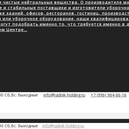
 чистые нейтральные вещества. О производителе мою
е и стабильные поставщики и изготовители уборочно
е зданий, офисов, ресторанов, гостиниц, производ
я или уборочное оборудование, наши квалифицирова
огут подобрать именно то, что требуется именно в д
ом Центре…
:00 Сб,Вс: Выходные
info@radnik-holding.ru
+7 (996) 964-66-16
:00 Сб,Вс: Выходные
info@radnik-holding.ru