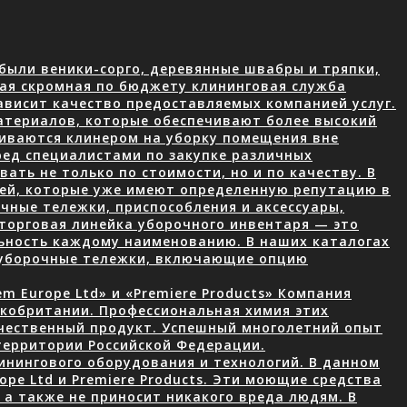
были веники-сорго, деревянные швабры и тряпки,
ая скромная по бюджету клининговая служба
ависит качество предоставляемых компанией услуг.
атериалов, которые обеспечивают более высокий
чиваются клинером на уборку помещения вне
ред специалистами по закупке различных
ать не только по стоимости, но и по качеству. В
лей, которые уже имеют определенную репутацию в
чные тележки, приспособления и аксессуары,
торговая линейка уборочного инвентаря — это
ьность каждому наименованию. В наших каталогах
 уборочные тележки, включающие опцию
 Europe Ltd» и «Premiere Products» Компания
икобритании. Профессиональная химия этих
ачественный продукт. Успешный многолетний опыт
территории Российской Федерации.
нингового оборудования и технологий. В данном
ope Ltd и Premiere Products. Эти моющие средства
а также не приносит никакого вреда людям. В