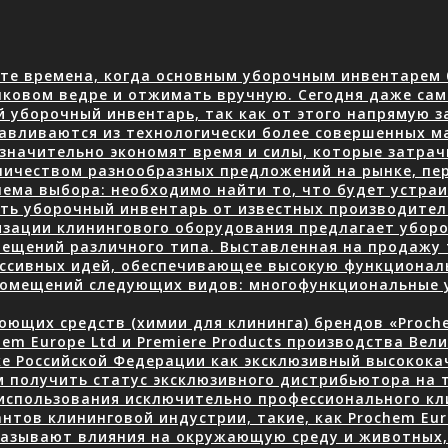
те времена, когда основным уборочным инвентарем 
нковом ведре и отжимать вручную. Сегодня даже сам
й уборочный инвентарь, так как от этого напрямую з
авливаются из технологически более совершенных м
 значительно экономят время и силы, которые затра
количеством разнообразных предложений на рынке, пе
ема выбора: необходимо найти то, что будет устраив
ать уборочный инвентарь от известных производите
изации клинингового оборудования предлагает уборо
ещений различного типа. Выставленная на продажу 
ессивных идей, обеспечивающее высокую функционал
 помещений следующих видов: многофункциональные
ющих средств (химии для клининга) брендов «Prochem
em Europe Ltd и Premiere Products производства Вел
ке Российской Федерации как эксклюзивный высокок
 получить статус эксклюзивного дистрибьютора на 
использования исключительно профессионального кли
нтов клининговой индустрии, такие, как Prochem Eur
казывают влияния на окружающую среду и животных, 