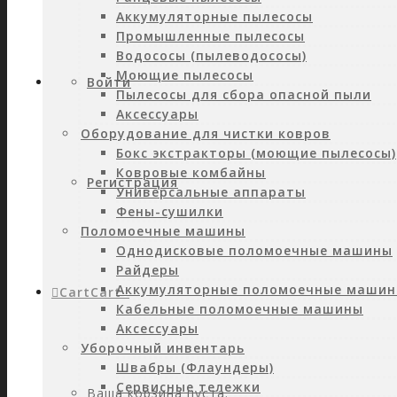
Аккумуляторные пылесосы
Промышленные пылесосы
Водососы (пылеводососы)
Моющие пылесосы
Войти
Пылесосы для сбора опасной пыли
Аксессуары
Оборудование для чистки ковров
Бокс экстракторы (моющие пылесосы)
Ковровые комбайны
Регистрация
Универсальные аппараты
Фены-сушилки
Поломоечные машины
Однодисковые поломоечные машины
Райдеры
Аккумуляторные поломоечные маши
Cart
Cart
0
Кабельные поломоечные машины
Аксессуары
Уборочный инвентарь
Швабры (Флаундеры)
Сервисные тележки
Ваша корзина пуста.