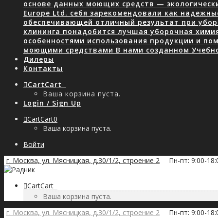
основе данных моющих средств — экологически
Europe Ltd. себя зарекомендовали как надежны
обеспечивающей отличный результат при уборк
клининга понадобится лучшая уборочная хими
особенностями использования продукции и пом
моющими средствами В нами созданном Учебн
Дилеры
Контакты
Cart
Cart
0
Ваша корзина пуста.
Login / Sign Up
Cart
Cart
0
Ваша корзина пуста.
Войти
г. Москва, ул. Мясницкая, д.30/1/2, строение 2
Пн-пт: 9:00-18
Cart
Cart
0
Ваша корзина пуста.
г. Москва, ул. Мясницкая, д.30/1/2, строение 2
Пн-пт: 9:00-18