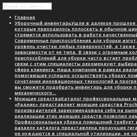
Главная
Уборочный инвентарь
Ушли в далекое прошлое 
которые приходилось полоскать в обычном ци
стремится использовать в работе качественны
Современные приспособления для уборки изгот
уровень очистки любых поверхностей, а также
зависимости от ее типа. В связи с огромным 
приспособлений для уборки часто встает пробл
связи с этим специалисты рекомендуют выбир
сфере клининга. Наша компания в рамках реал
помогающие успешно осуществлять уборку пом
сочетание инновационных технологий и прогр
вы сможете подобрать инвентарь для уборки
механического…
Моющие средства
Каталог профессиональных мо
«Радник» представляет моющие средства Proch
производителей зарекомендовала себя на рын
реализации этих моющих средств позволил нам
Профессиональная уборка помещений требует 
разделе каталога представлена продукция гига
не нуждаются в специальной утилизации, не о