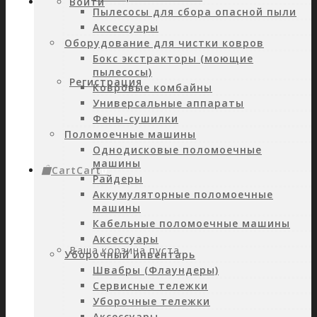
Войти
Пылесосы для сбора опасной пыли
Аксессуары
Оборудование для чистки ковров
Бокс экстракторы (моющие
пылесосы)
Регистрация
Ковровые комбайны
Универсальные аппараты
Фены-сушилки
Поломоечные машины
Однодисковые поломоечные
машины
Cart
Cart
0
Райдеры
Аккумуляторные поломоечные
машины
Кабельные поломоечные машины
Аксессуары
Ваша корзина пуста.
Уборочный инвентарь
Швабры (Флаундеры)
Сервисные тележки
Уборочные тележки
Аксессуары