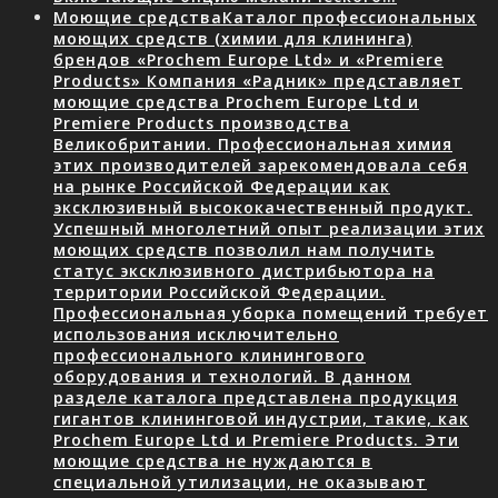
Моющие средства
Каталог профессиональных
моющих средств (химии для клининга)
брендов «Prochem Europe Ltd» и «Premiere
Products» Компания «Радник» представляет
моющие средства Prochem Europe Ltd и
Premiere Products производства
Великобритании. Профессиональная химия
этих производителей зарекомендовала себя
на рынке Российской Федерации как
эксклюзивный высококачественный продукт.
Успешный многолетний опыт реализации этих
моющих средств позволил нам получить
статус эксклюзивного дистрибьютора на
территории Российской Федерации.
Профессиональная уборка помещений требует
использования исключительно
профессионального клинингового
оборудования и технологий. В данном
разделе каталога представлена продукция
гигантов клининговой индустрии, такие, как
Prochem Europe Ltd и Premiere Products. Эти
моющие средства не нуждаются в
специальной утилизации, не оказывают