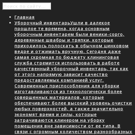
Главная
Уборочный инвентарь
Ушли в далекое
прошлое те времена, когда основным
уборочным инвентарем были веники-сорго,
деревянные швабры и тряпки, которые
приходилось полоскать в обычном цинковом
ведре и отжимать вручную. Сегодня даже
самая скромная по бюджету клининговая
служба стремится использовать в работе
качественный уборочный инвентарь, так как
от этого напрямую зависит качество
предоставляемых компанией услуг.
Современные приспособления для уборки
изготавливаются из технологически более
совершенных материалов, которые
обеспечивают более высокий уровень очистки
любых поверхностей, а также значительно
экономят время и силы, которые
затрачиваются клинером на уборку
помещения вне зависимости от ее типа. В
связи с огромным количеством разнообразных