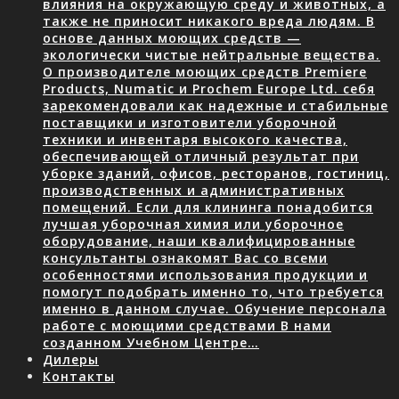
влияния на окружающую среду и животных, а
также не приносит никакого вреда людям. В
основе данных моющих средств —
экологически чистые нейтральные вещества.
О производителе моющих средств Premiere
Products, Numatic и Prochem Europe Ltd. себя
зарекомендовали как надежные и стабильные
поставщики и изготовители уборочной
техники и инвентаря высокого качества,
обеспечивающей отличный результат при
уборке зданий, офисов, ресторанов, гостиниц,
производственных и административных
помещений. Если для клининга понадобится
лучшая уборочная химия или уборочное
оборудование, наши квалифицированные
консультанты ознакомят Вас со всеми
особенностями использования продукции и
помогут подобрать именно то, что требуется
именно в данном случае. Обучение персонала
работе с моющими средствами В нами
созданном Учебном Центре…
Дилеры
Контакты