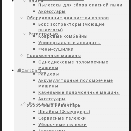
Войти
Пылесосы для сбора опасной пыли
Аксессуары
Оборудование для чистки ковров
Бокс экстракторы (моющие
пылесосы)
Регистрация
Ковровые комбайны
Универсальные аппараты
Фены-сушилки
Поломоечные машины
Однодисковые поломоечные
машины
Cart
Cart
0
Райдеры
Аккумуляторные поломоечные
машины
Кабельные поломоечные машины
Аксессуары
Ваша корзина пуста.
Уборочный инвентарь
Швабры (Флаундеры)
Сервисные тележки
Уборочные тележки
Аксессуары