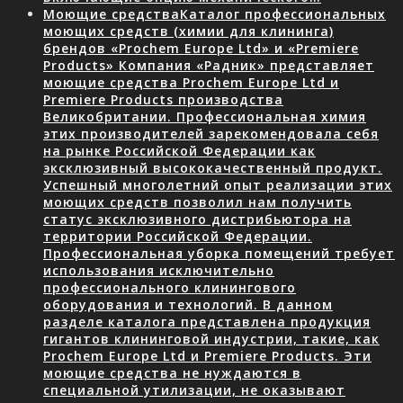
Моющие средства
Каталог профессиональных
моющих средств (химии для клининга)
брендов «Prochem Europe Ltd» и «Premiere
Products» Компания «Радник» представляет
моющие средства Prochem Europe Ltd и
Premiere Products производства
Великобритании. Профессиональная химия
этих производителей зарекомендовала себя
на рынке Российской Федерации как
эксклюзивный высококачественный продукт.
Успешный многолетний опыт реализации этих
моющих средств позволил нам получить
статус эксклюзивного дистрибьютора на
территории Российской Федерации.
Профессиональная уборка помещений требует
использования исключительно
профессионального клинингового
оборудования и технологий. В данном
разделе каталога представлена продукция
гигантов клининговой индустрии, такие, как
Prochem Europe Ltd и Premiere Products. Эти
моющие средства не нуждаются в
специальной утилизации, не оказывают