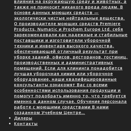
влияния на окружающую среду и животных, а
также не приносит никакого вреда людям. В
основе данных моющих средств —
экологически чистые нейтральные вещества.
О производителе моющих средств Premiere
Products, Numatic и Prochem Europe Ltd. себя
зарекомендовали как надежные и стабильные
поставщики и изготовители уборочной
техники и инвентаря высокого качества,
обеспечивающей отличный результат при
уборке зданий, офисов, ресторанов, гостиниц,
производственных и административных
помещений. Если для клининга понадобится
лучшая уборочная химия или уборочное
оборудование, наши квалифицированные
консультанты ознакомят Вас со всеми
особенностями использования продукции и
помогут подобрать именно то, что требуется
именно в данном случае. Обучение персонала
работе с моющими средствами В нами
созданном Учебном Центре…
Дилеры
Контакты