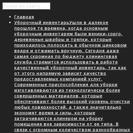
Главная
Уборочный инвентарь
Ушли в далекое
прошлое те времена, когда основным
уборочным инвентарем были веники-сорго,
деревянные швабры и тряпки, которые
приходилось полоскать в обычном цинковом
ведре и отжимать вручную. Сегодня даже
самая скромная по бюджету клининговая
служба стремится использовать в работе
качественный уборочный инвентарь, так как
от этого напрямую зависит качество
предоставляемых компанией услуг.
Современные приспособления для уборки
изготавливаются из технологически более
совершенных материалов, которые
обеспечивают более высокий уровень очистки
любых поверхностей, а также значительно
экономят время и силы, которые
затрачиваются клинером на уборку
помещения вне зависимости от ее типа. В
связи с огромным количеством разнообразных