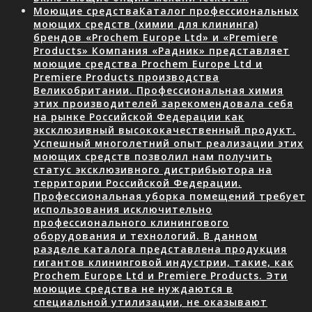
Моющие средства
Каталог профессиональных
моющих средств (химии для клининга)
брендов «Prochem Europe Ltd» и «Premiere
Products» Компания «Радник» представляет
моющие средства Prochem Europe Ltd и
Premiere Products производства
Великобритании. Профессиональная химия
этих производителей зарекомендовала себя
на рынке Российской Федерации как
эксклюзивный высококачественный продукт.
Успешный многолетний опыт реализации этих
моющих средств позволил нам получить
статус эксклюзивного дистрибьютора на
территории Российской Федерации.
Профессиональная уборка помещений требует
использования исключительно
профессионального клинингового
оборудования и технологий. В данном
разделе каталога представлена продукция
гигантов клининговой индустрии, такие, как
Prochem Europe Ltd и Premiere Products. Эти
моющие средства не нуждаются в
специальной утилизации, не оказывают