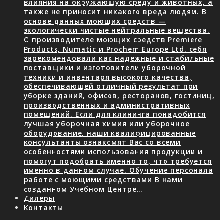
влияния на окружающую среду и животных, а
также не приносит никакого вреда людям. В
основе данных моющих средств —
экологически чистые нейтральные вещества.
О производителе моющих средств Premiere
Products, Numatic и Prochem Europe Ltd. себя
зарекомендовали как надежные и стабильные
поставщики и изготовители уборочной
техники и инвентаря высокого качества,
обеспечивающей отличный результат при
уборке зданий, офисов, ресторанов, гостиниц,
производственных и административных
помещений. Если для клининга понадобится
лучшая уборочная химия или уборочное
оборудование, наши квалифицированные
консультанты ознакомят Вас со всеми
особенностями использования продукции и
помогут подобрать именно то, что требуется
именно в данном случае. Обучение персонала
работе с моющими средствами В нами
созданном Учебном Центре…
Дилеры
Контакты