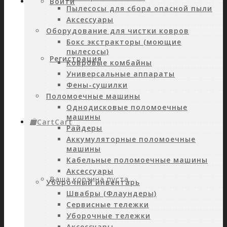
Войти
Пылесосы для сбора опасной пыли
Аксессуары
Оборудование для чистки ковров
Бокс экстракторы (моющие
пылесосы)
Регистрация
Ковровые комбайны
Универсальные аппараты
Фены-сушилки
Поломоечные машины
Однодисковые поломоечные
машины
Cart
Cart
0
Райдеры
Аккумуляторные поломоечные
машины
Кабельные поломоечные машины
Аксессуары
Ваша корзина пуста.
Уборочный инвентарь
Швабры (Флаундеры)
Сервисные тележки
Уборочные тележки
Аксессуары