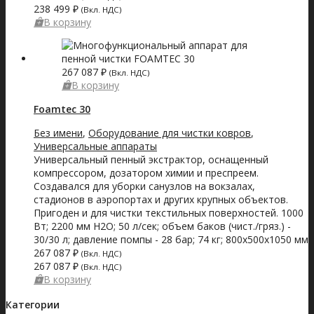
238 499
₽
(Вкл. НДС)
В корзину
267 087
₽
(Вкл. НДС)
В корзину
Foamtec 30
Без имени
,
Оборудование для чистки ковров
,
Универсальные аппараты
Универсальный пенный экстрактор, оснащенный
компрессором, дозатором химии и преспреем.
Создавался для уборки санузлов на вокзалах,
стадионов в аэропортах и других крупных объектов.
Пригоден и для чистки текстильных поверхностей. 1000
Вт; 2200 мм Н2О; 50 л/сек; объем баков (чист./гряз.) -
30/30 л; давление помпы - 28 бар; 74 кг; 800х500х1050 мм
267 087
₽
(Вкл. НДС)
267 087
₽
(Вкл. НДС)
В корзину
Категории