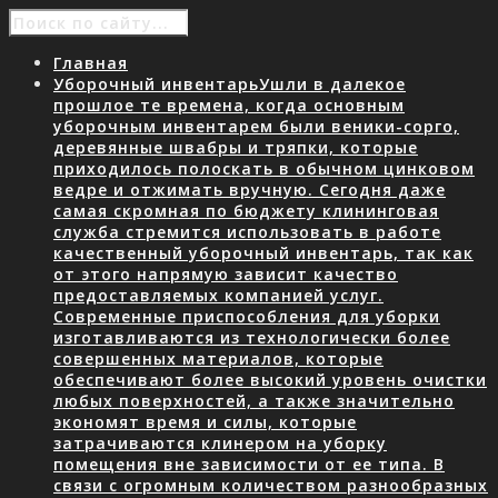
Главная
Уборочный инвентарь
Ушли в далекое
прошлое те времена, когда основным
уборочным инвентарем были веники-сорго,
деревянные швабры и тряпки, которые
приходилось полоскать в обычном цинковом
ведре и отжимать вручную. Сегодня даже
самая скромная по бюджету клининговая
служба стремится использовать в работе
качественный уборочный инвентарь, так как
от этого напрямую зависит качество
предоставляемых компанией услуг.
Современные приспособления для уборки
изготавливаются из технологически более
совершенных материалов, которые
обеспечивают более высокий уровень очистки
любых поверхностей, а также значительно
экономят время и силы, которые
затрачиваются клинером на уборку
помещения вне зависимости от ее типа. В
связи с огромным количеством разнообразных