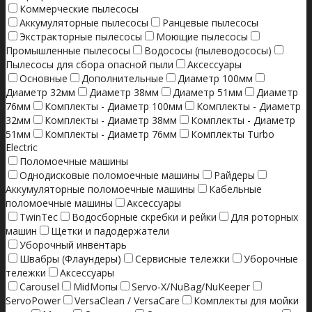
Коммерческие пылесосы
Аккумуляторные пылесосы
Ранцевые пылесосы
Экстракторные пылесосы
Моющие пылесосы
Промышленные пылесосы
Водососы (пылеводососы)
Пылесосы для сбора опасной пыли
Аксессуары
Основные
Дополнительные
Диаметр 100мм
Диаметр 32мм
Диаметр 38мм
Диаметр 51мм
Диаметр
76мм
Комплекты - Диаметр 100мм
Комплекты - Диаметр
32мм
Комплекты - Диаметр 38мм
Комплекты - Диаметр
51мм
Комплекты - Диаметр 76мм
Комплекты Turbo
Electric
Поломоечные машины
Однодисковые поломоечные машины
Райдеры
Аккумуляторные поломоечные машины
Кабельные
поломоечные машины
Аксессуары
TwinTec
Водосборные скребки и рейки
Для роторных
машин
Щетки и падодержатели
Уборочный инвентарь
Швабры (Флаундеры)
Сервисные тележки
Уборочные
тележки
Аксессуары
Carousel
MidМопы
Servo-X/NuBag/NuKeeper
ServoPower
VersaClean / VersaCare
Комплекты для мойки