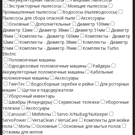
Экстракторные пылесосы
Моющие пылесосы
Промышленные пылесосы
Водососы (пылеводососы)
Пылесосы для сбора опасной пыли
Аксессуары
Основные
Дополнительные
Диаметр 100мм
Диаметр 32мм
Диаметр 38мм
Диаметр 51мм
Диаметр
76мм
Комплекты - Диаметр 100мм
Комплекты - Диаметр
32мм
Комплекты - Диаметр 38мм
Комплекты - Диаметр
51мм
Комплекты - Диаметр 76мм
Комплекты Turbo
Electric
Поломоечные машины
Однодисковые поломоечные машины
Райдеры
Аккумуляторные поломоечные машины
Кабельные
поломоечные машины
Аксессуары
TwinTec
Водосборные скребки и рейки
Для роторных
машин
Щетки и падодержатели
Уборочный инвентарь
Швабры (Флаундеры)
Сервисные тележки
Уборочные
тележки
Аксессуары
Carousel
MidМопы
Servo-X/NuBag/NuKeeper
ServoPower
VersaClean / VersaCare
Комплекты для мойки
пола
Мопы
Основные
Основные для мытья полов
Отжимы для мопов