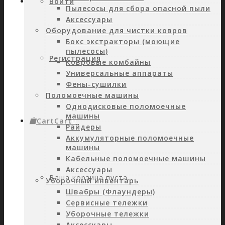
Войти
Пылесосы для сбора опасной пыли
Аксессуары
Оборудование для чистки ковров
Бокс экстракторы (моющие
пылесосы)
Регистрация
Ковровые комбайны
Универсальные аппараты
Фены-сушилки
Поломоечные машины
Однодисковые поломоечные
машины
Cart
Cart
0
Райдеры
Аккумуляторные поломоечные
машины
Кабельные поломоечные машины
Аксессуары
Ваша корзина пуста.
Уборочный инвентарь
Швабры (Флаундеры)
Сервисные тележки
Уборочные тележки
Аксессуары