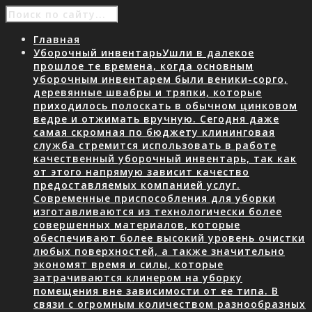
Главная
Уборочный инвентарь
Ушли в далекое
прошлое те времена, когда основным
уборочным инвентарем были веники-сорго,
деревянные швабры и тряпки, которые
приходилось полоскать в обычном цинковом
ведре и отжимать вручную. Сегодня даже
самая скромная по бюджету клининговая
служба стремится использовать в работе
качественный уборочный инвентарь, так как
от этого напрямую зависит качество
предоставляемых компанией услуг.
Современные приспособления для уборки
изготавливаются из технологически более
совершенных материалов, которые
обеспечивают более высокий уровень очистки
любых поверхностей, а также значительно
экономят время и силы, которые
затрачиваются клинером на уборку
помещения вне зависимости от ее типа. В
связи с огромным количеством разнообразных