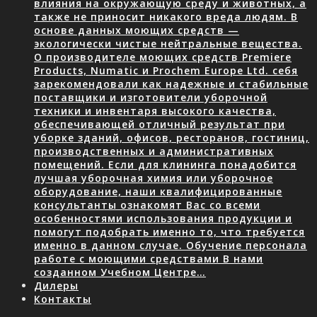
влияния на окружающую среду и животных, а
также не приносит никакого вреда людям. В
основе данных моющих средств —
экологически чистые нейтральные вещества.
О производителе моющих средств Premiere
Products, Numatic и Prochem Europe Ltd. себя
зарекомендовали как надежные и стабильные
поставщики и изготовители уборочной
техники и инвентаря высокого качества,
обеспечивающей отличный результат при
уборке зданий, офисов, ресторанов, гостиниц,
производственных и административных
помещений. Если для клининга понадобится
лучшая уборочная химия или уборочное
оборудование, наши квалифицированные
консультанты ознакомят Вас со всеми
особенностями использования продукции и
помогут подобрать именно то, что требуется
именно в данном случае. Обучение персонала
работе с моющими средствами В нами
созданном Учебном Центре…
Дилеры
Контакты