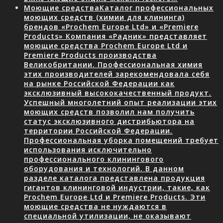
Моющие средства
Каталог профессиональных
моющих средств (химии для клининга)
брендов «Prochem Europe Ltd» и «Premiere
Products» Компания «Радник» представляет
моющие средства Prochem Europe Ltd и
Premiere Products производства
Великобритании. Профессиональная химия
этих производителей зарекомендовала себя
на рынке Российской Федерации как
эксклюзивный высококачественный продукт.
Успешный многолетний опыт реализации этих
моющих средств позволил нам получить
статус эксклюзивного дистрибьютора на
территории Российской Федерации.
Профессиональная уборка помещений требует
использования исключительно
профессионального клинингового
оборудования и технологий. В данном
разделе каталога представлена продукция
гигантов клининговой индустрии, такие, как
Prochem Europe Ltd и Premiere Products. Эти
моющие средства не нуждаются в
специальной утилизации, не оказывают