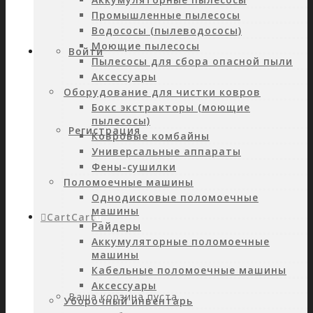
Промышленные пылесосы
Водососы (пылеводососы)
Моющие пылесосы
Войти
Пылесосы для сбора опасной пыли
Аксессуары
Оборудование для чистки ковров
Бокс экстракторы (моющие
пылесосы)
Регистрация
Ковровые комбайны
Универсальные аппараты
Фены-сушилки
Поломоечные машины
Однодисковые поломоечные
машины
Cart
Cart
0
Райдеры
Аккумуляторные поломоечные
машины
Кабельные поломоечные машины
Аксессуары
Ваша корзина пуста.
Уборочный инвентарь