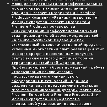
Моющие средства
Каталог профессиональных
моющих средств (химии для клининга)
брендов «Prochem Europe Ltd» и «Premiere
Products» Компания «Радник» представляет
моющие средства Prochem Europe Ltd и
Premiere Products производства
Великобритании. Профессиональная химия
этих производителей зарекомендовала себя
на рынке Российской Федерации как
эксклюзивный высококачественный продукт.
Успешный многолетний опыт реализации этих
моющих средств позволил нам получить
статус эксклюзивного дистрибьютора на
территории Российской Федерации.
Профессиональная уборка помещений требует
использования исключительно
профессионального клинингового
оборудования и технологий. В данном
разделе каталога представлена продукция
гигантов клининговой индустрии, такие, как
Prochem Europe Ltd и Premiere Products. Эти
моющие средства не нуждаются в
специальной утилизации, не оказывают