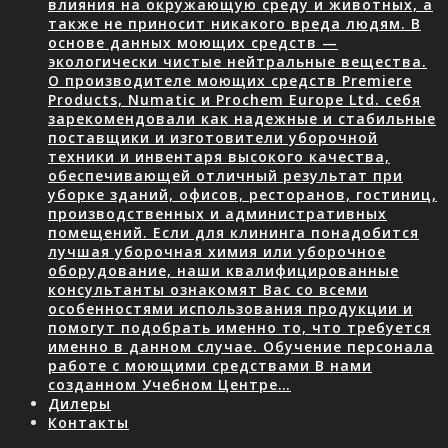
влияния на окружающую среду и животных, а
также не приносит никакого вреда людям. В
основе данных моющих средств —
экологически чистые нейтральные вещества.
О производителе моющих средств Premiere
Products, Numatic и Prochem Europe Ltd. себя
зарекомендовали как надежные и стабильные
поставщики и изготовители уборочной
техники и инвентаря высокого качества,
обеспечивающей отличный результат при
уборке зданий, офисов, ресторанов, гостиниц,
производственных и административных
помещений. Если для клининга понадобится
лучшая уборочная химия или уборочное
оборудование, наши квалифицированные
консультанты ознакомят Вас со всеми
особенностями использования продукции и
помогут подобрать именно то, что требуется
именно в данном случае. Обучение персонала
работе с моющими средствами В нами
созданном Учебном Центре…
Дилеры
Контакты