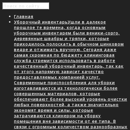
Главная
Уборочный инвентарь
Ушли в далекое
прошлое те времена, когда основным
уборочным инвентарем были веники-сорго,
деревянные швабры и тряпки, которые
приходилось полоскать в обычном цинковом
ведре и отжимать вручную. Сегодня даже
самая скромная по бюджету клининговая
служба стремится использовать в работе
качественный уборочный инвентарь, так как
от этого напрямую зависит качество
предоставляемых компанией услуг.
Современные приспособления для уборки
изготавливаются из технологически более
совершенных материалов, которые
обеспечивают более высокий уровень очистки
любых поверхностей, а также значительно
экономят время и силы, которые
затрачиваются клинером на уборку
помещения вне зависимости от ее типа. В
связи с огромным количеством разнообразных