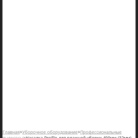
Главная
>
Уборочное оборудование
>
Профессиональные
пылесосы
>
Насадка ProFlo для влажной уборки 400мм (32мм)