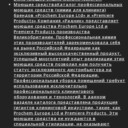
Моющие средства
Каталог профессиональных
моющих средств (химии для клининга)
брендов «Prochem Europe Ltd» и «Premiere
Products» Компания «Радник» представляет
моющие средства Prochem Europe Ltd и
Premiere Products производства
Великобритании. Профессиональная химия
этих производителей зарекомендовала себя
на рынке Российской Федерации как
эксклюзивный высококачественный продукт.
Успешный многолетний опыт реализации этих
моющих средств позволил нам получить
статус эксклюзивного дистрибьютора на
территории Российской Федерации.
Профессиональная уборка помещений требует
использования исключительно
профессионального клинингового
оборудования и технологий. В данном
разделе каталога представлена продукция
гигантов клининговой индустрии, такие, как
Prochem Europe Ltd и Premiere Products. Эти
моющие средства не нуждаются в
специальной утилизации, не оказывают