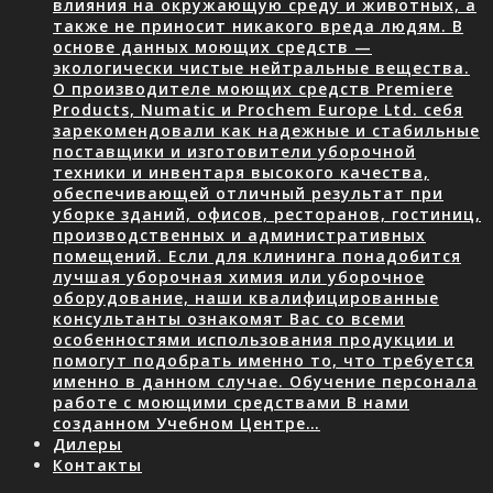
влияния на окружающую среду и животных, а
также не приносит никакого вреда людям. В
основе данных моющих средств —
экологически чистые нейтральные вещества.
О производителе моющих средств Premiere
Products, Numatic и Prochem Europe Ltd. себя
зарекомендовали как надежные и стабильные
поставщики и изготовители уборочной
техники и инвентаря высокого качества,
обеспечивающей отличный результат при
уборке зданий, офисов, ресторанов, гостиниц,
производственных и административных
помещений. Если для клининга понадобится
лучшая уборочная химия или уборочное
оборудование, наши квалифицированные
консультанты ознакомят Вас со всеми
особенностями использования продукции и
помогут подобрать именно то, что требуется
именно в данном случае. Обучение персонала
работе с моющими средствами В нами
созданном Учебном Центре…
Дилеры
Контакты