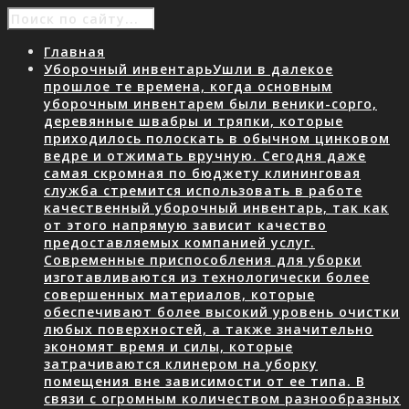
Главная
Уборочный инвентарь
Ушли в далекое
прошлое те времена, когда основным
уборочным инвентарем были веники-сорго,
деревянные швабры и тряпки, которые
приходилось полоскать в обычном цинковом
ведре и отжимать вручную. Сегодня даже
самая скромная по бюджету клининговая
служба стремится использовать в работе
качественный уборочный инвентарь, так как
от этого напрямую зависит качество
предоставляемых компанией услуг.
Современные приспособления для уборки
изготавливаются из технологически более
совершенных материалов, которые
обеспечивают более высокий уровень очистки
любых поверхностей, а также значительно
экономят время и силы, которые
затрачиваются клинером на уборку
помещения вне зависимости от ее типа. В
связи с огромным количеством разнообразных