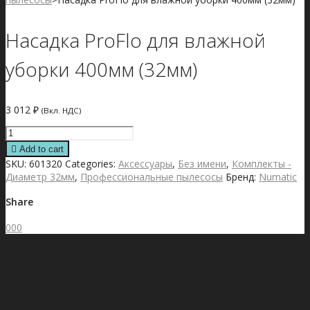
Насадка ProFlo для влажной
уборки 400мм (32мм)
3 012
₽
(Вкл. НДС)
Насадка
ProFlo
Add to cart
для
SKU:
601320
Categories:
Аксессуары
,
Без имени
,
Комплекты -
влажной
Диаметр 32мм
,
Профессиональные пылесосы
Бренд:
Numatic
уборки
400мм
Share
(32мм)
quantity
0
0
0