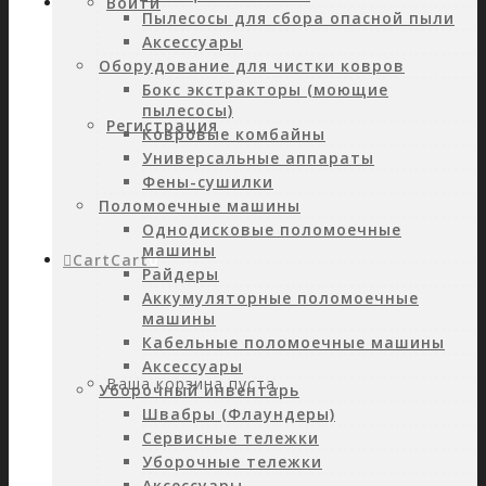
Войти
Пылесосы для сбора опасной пыли
Аксессуары
Оборудование для чистки ковров
Бокс экстракторы (моющие
пылесосы)
Регистрация
Ковровые комбайны
Универсальные аппараты
Фены-сушилки
Поломоечные машины
Однодисковые поломоечные
машины
Cart
Cart
0
Райдеры
Аккумуляторные поломоечные
машины
Кабельные поломоечные машины
Аксессуары
Ваша корзина пуста.
Уборочный инвентарь
Швабры (Флаундеры)
Сервисные тележки
Уборочные тележки
Аксессуары