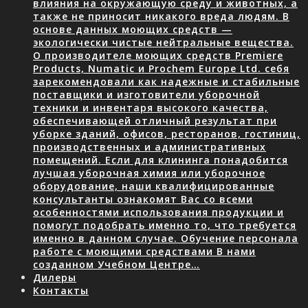
влияния на окружающую среду и животных, а
также не приносит никакого вреда людям. В
основе данных моющих средств —
экологически чистые нейтральные вещества.
О производителе моющих средств Premiere
Products, Numatic и Prochem Europe Ltd. себя
зарекомендовали как надежные и стабильные
поставщики и изготовители уборочной
техники и инвентаря высокого качества,
обеспечивающей отличный результат при
уборке зданий, офисов, ресторанов, гостиниц,
производственных и административных
помещений. Если для клининга понадобится
лучшая уборочная химия или уборочное
оборудование, наши квалифицированные
консультанты ознакомят Вас со всеми
особенностями использования продукции и
помогут подобрать именно то, что требуется
именно в данном случае. Обучение персонала
работе с моющими средствами В нами
созданном Учебном Центре…
Дилеры
Контакты