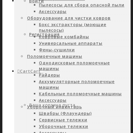
Войти
Пылесосы для сбора опасной пыли
Аксессуары
Оборудование для чистки ковров
Бокс экстракторы (моющие
пылесосы)
Регистрация
Ковровые комбайны
Универсальные аппараты
Фены-сушилки
Поломоечные машины
Однодисковые поломоечные
машины
Cart
Cart
0
Райдеры
Аккумуляторные поломоечные
машины
Кабельные поломоечные машины
Аксессуары
Ваша корзина пуста.
Уборочный инвентарь
Швабры (Флаундеры)
Сервисные тележки
Уборочные тележки
Аксессуары