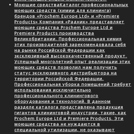
Моющие средства
Каталог профессиональных
моющих средств (химии для клининга)
брендов «Prochem Europe Ltd» и «Premiere
Products» Компания «Радник» представляет
моющие средства Prochem Europe Ltd и
Premiere Products производства
Великобритании. Профессиональная химия
этих производителей зарекомендовала себя
на рынке Российской Федерации как
эксклюзивный высококачественный продукт.
Успешный многолетний опыт реализации этих
моющих средств позволил нам получить
статус эксклюзивного дистрибьютора на
территории Российской Федерации.
Профессиональная уборка помещений требует
использования исключительно
профессионального клинингового
оборудования и технологий. В данном
разделе каталога представлена продукция
гигантов клининговой индустрии, такие, как
Prochem Europe Ltd и Premiere Products. Эти
моющие средства не нуждаются в
специальной утилизации, не оказывают