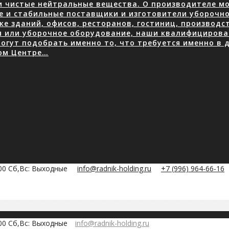
 чистые нейтральные вещества. О производителе мою
е и стабильные поставщики и изготовители уборочно
е зданий, офисов, ресторанов, гостиниц, производ
я или уборочное оборудование, наши квалифицирова
огут подобрать именно то, что требуется именно в д
ом Центре…
:00 Сб,Вс: Выходные
info@radnik-holding.ru
+7 (996) 964-66-16
:00 Сб,Вс: Выходные
info@radnik-holding.ru