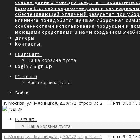
основе данных моющих средств — экологически
Europe Ltd. себя зарекомендовали как надежны
обеспечивающей отличный результат при уборк
клининга понадобится лучшая уборочная хими
особенностями использования продукции и пом
моющими средствами В нами созданном Учебн
Дилеры
Контакты
Cart
Cart
0
Ваша корзина пуста.
Login / Sign Up
Cart
Cart
0
Ваша корзина пуста.
Войти
г. Москва, ул. Мясницкая, д.30/1/2, строение 2
Пн-пт: 9:00-18
Cart
Cart
0
Ваша корзина пуста.
г. Москва, ул. Мясницкая, д.30/1/2, строение 2
Пн-пт: 9:00-18