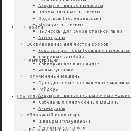
Аккумуляторные пылесосы
Промышленные пылесосы
Водососы (пылеводососы)
Моющие пылесосы
Войти
Пылесосы для сбора опасной пыли
Аксессуары
Оборудование для чистки ковров
Бокс экстракторы (моющие пылесосы)
Ковровые комбайны
Регистрация
Универсальные аппараты
Фены-сушилки
Поломоечные машины
Однодисковые поломоечные машины
Райдеры
Аккумуляторные поломоечные маши
Cart
Cart
0
Кабельные поломоечные машины
Аксессуары
Уборочный инвентарь
Швабры (Флаундеры)
Сервисные тележки
Ваша корзина пуста.