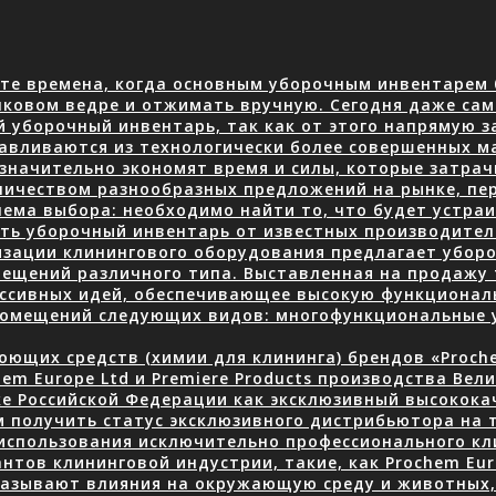
те времена, когда основным уборочным инвентарем 
нковом ведре и отжимать вручную. Сегодня даже сам
й уборочный инвентарь, так как от этого напрямую з
авливаются из технологически более совершенных м
 значительно экономят время и силы, которые затра
количеством разнообразных предложений на рынке, пе
ема выбора: необходимо найти то, что будет устраив
ать уборочный инвентарь от известных производите
изации клинингового оборудования предлагает уборо
ещений различного типа. Выставленная на продажу 
ессивных идей, обеспечивающее высокую функционал
 помещений следующих видов: многофункциональные
ющих средств (химии для клининга) брендов «Prochem
em Europe Ltd и Premiere Products производства Вел
ке Российской Федерации как эксклюзивный высокок
 получить статус эксклюзивного дистрибьютора на 
использования исключительно профессионального кли
нтов клининговой индустрии, такие, как Prochem Eur
казывают влияния на окружающую среду и животных, 