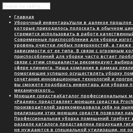
Главная
Уборочный инвентарь
Ушли в далекое прошлое 
которые приходилось полоскать в обычном ци
стремится использовать в работе качественны
Современные приспособления для уборки изгот
уровень очистки любых поверхностей, а также
зависимости от ее типа. В связи с огромным 
приспособлений для уборки часто встает пробл
связи с этим специалисты рекомендуют выбир
сфере клининга. Наша компания в рамках реал
помогающие успешно осуществлять уборку пом
сочетание инновационных технологий и прогр
вы сможете подобрать инвентарь для уборки
механического…
Моющие средства
Каталог профессиональных мо
«Радник» представляет моющие средства Proch
производителей зарекомендовала себя на рын
реализации этих моющих средств позволил нам
Профессиональная уборка помещений требует 
разделе каталога представлена продукция гига
не нуждаются в специальной утилизации, не о