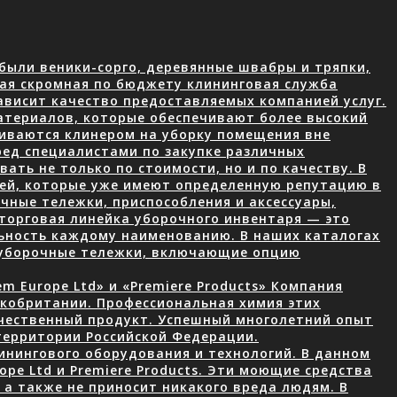
были веники-сорго, деревянные швабры и тряпки,
ая скромная по бюджету клининговая служба
ависит качество предоставляемых компанией услуг.
атериалов, которые обеспечивают более высокий
чиваются клинером на уборку помещения вне
ред специалистами по закупке различных
ать не только по стоимости, но и по качеству. В
лей, которые уже имеют определенную репутацию в
чные тележки, приспособления и аксессуары,
торговая линейка уборочного инвентаря — это
ьность каждому наименованию. В наших каталогах
 уборочные тележки, включающие опцию
 Europe Ltd» и «Premiere Products» Компания
икобритании. Профессиональная химия этих
ачественный продукт. Успешный многолетний опыт
территории Российской Федерации.
нингового оборудования и технологий. В данном
ope Ltd и Premiere Products. Эти моющие средства
а также не приносит никакого вреда людям. В