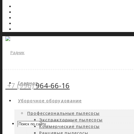
Главная
+7 (996)
964-66-16
Уборочное оборудование
Профессиональные пылесосы
Экстракторные пылесосы
Коммерческие пылесосы
Ранцевые пылесосы