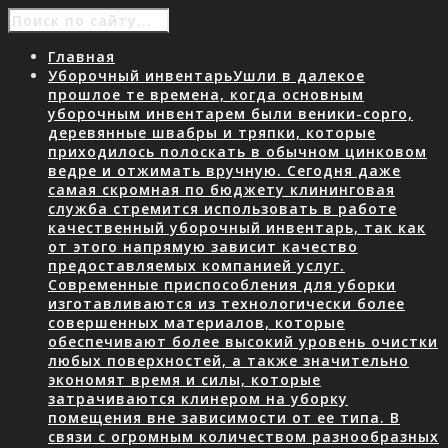
Главная
Уборочный инвентарь
Ушли в далекое
прошлое те времена, когда основным
уборочным инвентарем были веники-сорго,
деревянные швабры и тряпки, которые
приходилось полоскать в обычном цинковом
ведре и отжимать вручную. Сегодня даже
самая скромная по бюджету клининговая
служба стремится использовать в работе
качественный уборочный инвентарь, так как
от этого напрямую зависит качество
предоставляемых компанией услуг.
Современные приспособления для уборки
изготавливаются из технологически более
совершенных материалов, которые
обеспечивают более высокий уровень очистки
любых поверхностей, а также значительно
экономят время и силы, которые
затрачиваются клинером на уборку
помещения вне зависимости от ее типа. В
связи с огромным количеством разнообразных