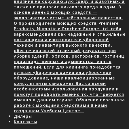
влияния на окружающую среду и животных, а
также не приносит никакого вреда людям. В
основе данных моющих средств —
экологически чистые нейтральные вещества.
О производителе моющих средств Premiere
Products, Numatic и Prochem Europe Ltd. себя
зарекомендовали как надежные и стабильные
поставщики и изготовители уборочной
техники и инвентаря высокого качества,
обеспечивающей отличный результат при
уборке зданий, офисов, ресторанов, гостиниц,
производственных и административных
помещений. Если для клининга понадобится
лучшая уборочная химия или уборочное
оборудование, наши квалифицированные
консультанты ознакомят Вас со всеми
особенностями использования продукции и
помогут подобрать именно то, что требуется
именно в данном случае. Обучение персонала
работе с моющими средствами В нами
созданном Учебном Центре…
Дилеры
Контакты