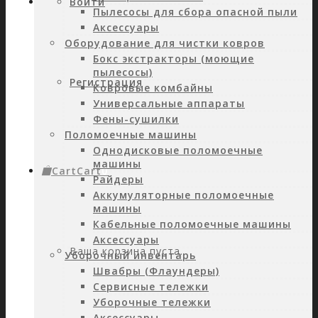
Войти
Пылесосы для сбора опасной пыли
Аксессуары
Оборудование для чистки ковров
Бокс экстракторы (моющие
пылесосы)
Регистрация
Ковровые комбайны
Универсальные аппараты
Фены-сушилки
Поломоечные машины
Однодисковые поломоечные
машины
Cart
Cart
0
Райдеры
Аккумуляторные поломоечные
машины
Кабельные поломоечные машины
Аксессуары
Ваша корзина пуста.
Уборочный инвентарь
Швабры (Флаундеры)
Сервисные тележки
Уборочные тележки
Аксессуары