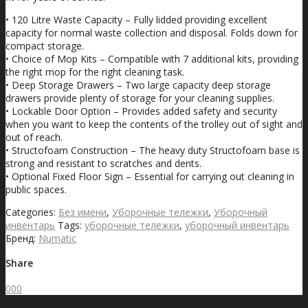
• 120 Litre Waste Capacity – Fully lidded providing excellent
capacity for normal waste collection and disposal. Folds down for
compact storage.
• Choice of Mop Kits – Compatible with 7 additional kits, providing
the right mop for the right cleaning task.
• Deep Storage Drawers – Two large capacity deep storage
drawers provide plenty of storage for your cleaning supplies.
• Lockable Door Option – Provides added safety and security
when you want to keep the contents of the trolley out of sight and
out of reach.
• Structofoam Construction – The heavy duty Structofoam base is
strong and resistant to scratches and dents.
• Optional Fixed Floor Sign – Essential for carrying out cleaning in
public spaces.
Categories:
Без имени
,
Уборочные тележки
,
Уборочный
инвентарь
Tags:
уборочные тележки
,
уборочный инвентарь
Бренд:
Numatic
Share
0
0
0