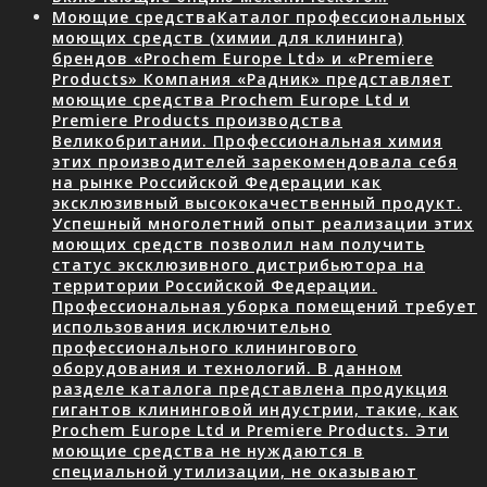
Моющие средства
Каталог профессиональных
моющих средств (химии для клининга)
брендов «Prochem Europe Ltd» и «Premiere
Products» Компания «Радник» представляет
моющие средства Prochem Europe Ltd и
Premiere Products производства
Великобритании. Профессиональная химия
этих производителей зарекомендовала себя
на рынке Российской Федерации как
эксклюзивный высококачественный продукт.
Успешный многолетний опыт реализации этих
моющих средств позволил нам получить
статус эксклюзивного дистрибьютора на
территории Российской Федерации.
Профессиональная уборка помещений требует
использования исключительно
профессионального клинингового
оборудования и технологий. В данном
разделе каталога представлена продукция
гигантов клининговой индустрии, такие, как
Prochem Europe Ltd и Premiere Products. Эти
моющие средства не нуждаются в
специальной утилизации, не оказывают