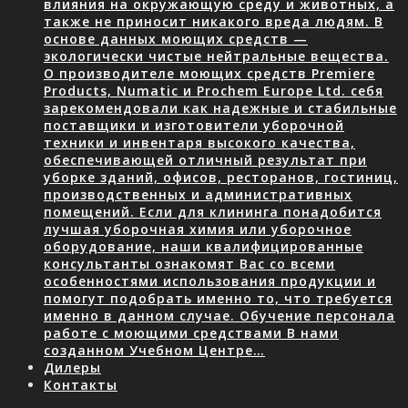
влияния на окружающую среду и животных, а
также не приносит никакого вреда людям. В
основе данных моющих средств —
экологически чистые нейтральные вещества.
О производителе моющих средств Premiere
Products, Numatic и Prochem Europe Ltd. себя
зарекомендовали как надежные и стабильные
поставщики и изготовители уборочной
техники и инвентаря высокого качества,
обеспечивающей отличный результат при
уборке зданий, офисов, ресторанов, гостиниц,
производственных и административных
помещений. Если для клининга понадобится
лучшая уборочная химия или уборочное
оборудование, наши квалифицированные
консультанты ознакомят Вас со всеми
особенностями использования продукции и
помогут подобрать именно то, что требуется
именно в данном случае. Обучение персонала
работе с моющими средствами В нами
созданном Учебном Центре…
Дилеры
Контакты