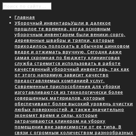
Главная
Уборочный инвентарь
Ушли в далекое
прошлое те времена, когда основным
уборочным инвентарем были веники-сорго,
деревянные швабры и тряпки, которые
приходилось полоскать в обычном цинковом
ведре и отжимать вручную. Сегодня даже
самая скромная по бюджету клининговая
служба стремится использовать в работе
качественный уборочный инвентарь, так как
от этого напрямую зависит качество
предоставляемых компанией услуг.
Современные приспособления для уборки
изготавливаются из технологически более
совершенных материалов, которые
обеспечивают более высокий уровень очистки
любых поверхностей, а также значительно
экономят время и силы, которые
затрачиваются клинером на уборку
помещения вне зависимости от ее типа. В
связи с огромным количеством разнообразных