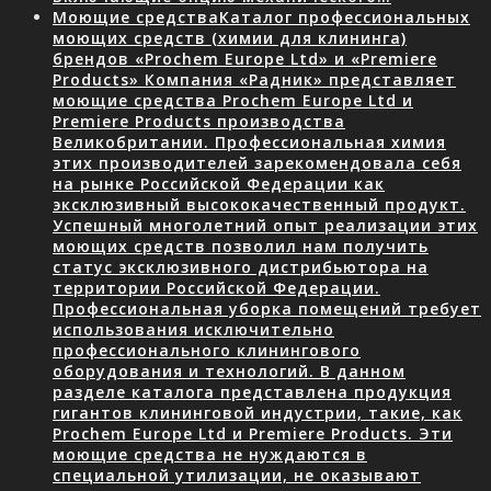
Моющие средства
Каталог профессиональных
моющих средств (химии для клининга)
брендов «Prochem Europe Ltd» и «Premiere
Products» Компания «Радник» представляет
моющие средства Prochem Europe Ltd и
Premiere Products производства
Великобритании. Профессиональная химия
этих производителей зарекомендовала себя
на рынке Российской Федерации как
эксклюзивный высококачественный продукт.
Успешный многолетний опыт реализации этих
моющих средств позволил нам получить
статус эксклюзивного дистрибьютора на
территории Российской Федерации.
Профессиональная уборка помещений требует
использования исключительно
профессионального клинингового
оборудования и технологий. В данном
разделе каталога представлена продукция
гигантов клининговой индустрии, такие, как
Prochem Europe Ltd и Premiere Products. Эти
моющие средства не нуждаются в
специальной утилизации, не оказывают