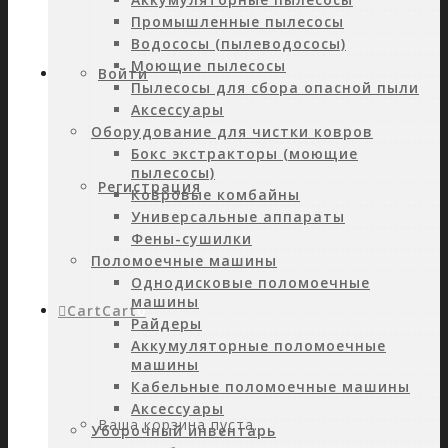
Промышленные пылесосы
Водососы (пылеводососы)
Моющие пылесосы
Войти
Пылесосы для сбора опасной пыли
Аксессуары
Оборудование для чистки ковров
Бокс экстракторы (моющие
пылесосы)
Регистрация
Ковровые комбайны
Универсальные аппараты
Фены-сушилки
Поломоечные машины
Однодисковые поломоечные
машины
Cart
Cart
0
Райдеры
Аккумуляторные поломоечные
машины
Кабельные поломоечные машины
Аксессуары
Ваша корзина пуста.
Уборочный инвентарь