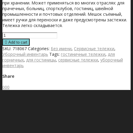
при хранении. Может применяться во многих отраслях: для
прачечных, больниц, спортклубов, гостиниц, швейной
промышленности и почтовых отделений. Мешок съёмный,
имеет ручки для переноски и даже предусмотрены застежки.
Тележка легко складывается.
Numatic
NX1001
Add to cart
quantity
SKU:
718067
Categories:
Без имени
,
Сервисные тележки
,
Уборочный инвентарь
Tags:
гостиничные тележки
,
для
горничных
,
для гостиницы
,
сервисные тележки
,
уборочный
инвентарь
Share
0
0
0