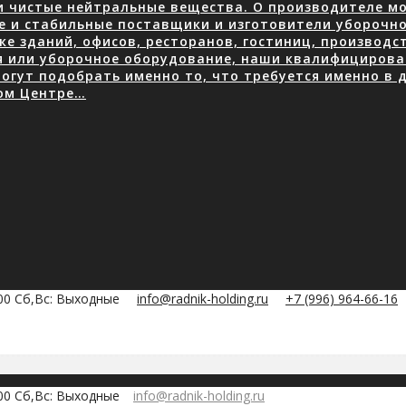
 чистые нейтральные вещества. О производителе мою
е и стабильные поставщики и изготовители уборочно
е зданий, офисов, ресторанов, гостиниц, производ
я или уборочное оборудование, наши квалифицирова
огут подобрать именно то, что требуется именно в д
ом Центре…
:00 Сб,Вс: Выходные
info@radnik-holding.ru
+7 (996) 964-66-16
:00 Сб,Вс: Выходные
info@radnik-holding.ru