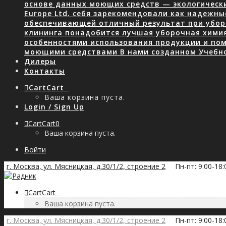
основе данных моющих средств — экологически
Europe Ltd. себя зарекомендовали как надежны
обеспечивающей отличный результат при уборк
клининга понадобится лучшая уборочная хими
особенностями использования продукции и пом
моющими средствами В нами созданном Учебн
Дилеры
Контакты
Cart
Cart
0
Ваша корзина пуста.
Login / Sign Up
Cart
Cart
0
Ваша корзина пуста.
Войти
г. Москва, ул. Мясницкая, д.30/1/2, строение 2
Пн-пт: 9:00-18
Cart
Cart
0
Ваша корзина пуста.
г. Москва, ул. Мясницкая, д.30/1/2, строение 2
Пн-пт: 9:00-18