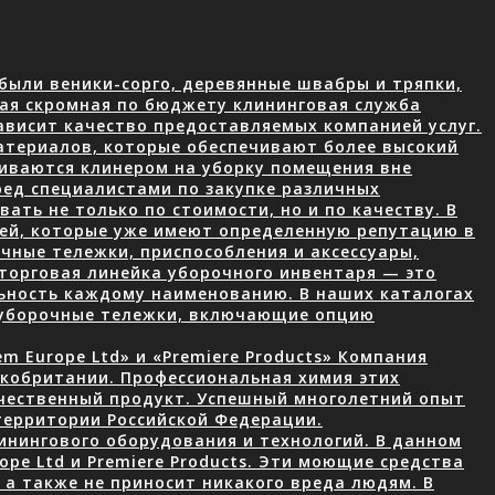
были веники-сорго, деревянные швабры и тряпки,
ая скромная по бюджету клининговая служба
ависит качество предоставляемых компанией услуг.
атериалов, которые обеспечивают более высокий
чиваются клинером на уборку помещения вне
ред специалистами по закупке различных
ать не только по стоимости, но и по качеству. В
лей, которые уже имеют определенную репутацию в
чные тележки, приспособления и аксессуары,
торговая линейка уборочного инвентаря — это
ьность каждому наименованию. В наших каталогах
 уборочные тележки, включающие опцию
 Europe Ltd» и «Premiere Products» Компания
икобритании. Профессиональная химия этих
ачественный продукт. Успешный многолетний опыт
территории Российской Федерации.
нингового оборудования и технологий. В данном
ope Ltd и Premiere Products. Эти моющие средства
а также не приносит никакого вреда людям. В