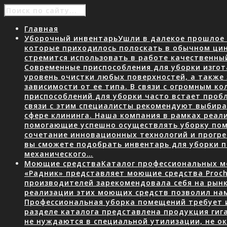
Главная
Уборочный инвентарь
Ушли в далекое прошлое 
которые приходилось полоскать в обычном ци
стремится использовать в работе качественны
Современные приспособления для уборки изгот
уровень очистки любых поверхностей, а также
зависимости от ее типа. В связи с огромным 
приспособлений для уборки часто встает пробл
связи с этим специалисты рекомендуют выбир
сфере клининга. Наша компания в рамках реал
помогающие успешно осуществлять уборку пом
сочетание инновационных технологий и прогр
вы сможете подобрать инвентарь для уборки
механического…
Моющие средства
Каталог профессиональных мо
«Радник» представляет моющие средства Proch
производителей зарекомендовала себя на рын
реализации этих моющих средств позволил нам
Профессиональная уборка помещений требует 
разделе каталога представлена продукция гига
не нуждаются в специальной утилизации, не о