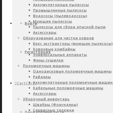
Аккумуляторные пылесосы
Промышленные пылесосы
Водососы (пылеводососы)
Моющие пылесосы
Войти
Пылесосы для сбора опасной пыли
Аксессуары
Оборудование для чистки ковров
Бокс экстракторы (моющие пылесосы)
Ковровые комбайны
Регистрация
Универсальные аппараты
Фены-сушилки
Поломоечные машины
Однодисковые поломоечные машины
Райдеры
Аккумуляторные поломоечные маши
Cart
Cart
0
Кабельные поломоечные машины
Аксессуары
Уборочный инвентарь
Швабры (Флаундеры)
Сервисные тележки
Ваша корзина пуста.