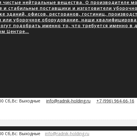
 чистые нейтральные вещества. О производителе мою
е и стабильные поставщики и изготовители уборочно
е зданий, офисов, ресторанов, гостиниц, производ
я или уборочное оборудование, наши квалифицирова
огут подобрать именно то, что требуется именно в д
ом Центре…
:00 Сб,Вс: Выходные
info@radnik-holding.ru
+7 (996) 964-66-16
:00 Сб,Вс: Выходные
info@radnik-holding.ru