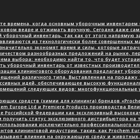
те времена, когда основным уборочным инвентарем 
нковом ведре и отжимать вручную. Сегодня даже сам
й уборочный инвентарь, так как от этого напрямую з
авливаются из технологически более совершенных м
 значительно экономят время и силы, которые затра
количеством разнообразных предложений на рынке, пе
ема выбора: необходимо найти то, что будет устраив
ать уборочный инвентарь от известных производите
изации клинингового оборудования предлагает уборо
ещений различного типа. Выставленная на продажу 
ессивных идей, обеспечивающее высокую функционал
 помещений следующих видов: многофункциональные
ющих средств (химии для клининга) брендов «Prochem
em Europe Ltd и Premiere Products производства Вел
ке Российской Федерации как эксклюзивный высокок
 получить статус эксклюзивного дистрибьютора на 
использования исключительно профессионального кли
нтов клининговой индустрии, такие, как Prochem Eur
казывают влияния на окружающую среду и животных, 