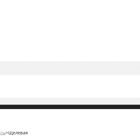
осы
>
Щелевая