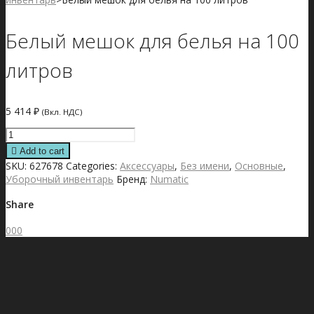
Белый мешок для белья на 100
литров
5 414
₽
(Вкл. НДС)
Белый
мешок
Add to cart
для
SKU:
627678
Categories:
Аксессуары
,
Без имени
,
Основные
,
белья
Уборочный инвентарь
Бренд:
Numatic
на
100
Share
литров
quantity
0
0
0