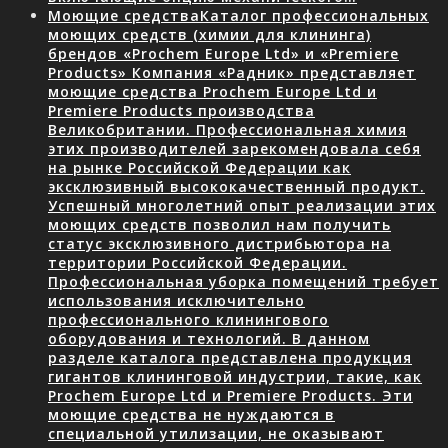
Моющие средства
Каталог профессиональных
моющих средств (химии для клининга)
брендов «Prochem Europe Ltd» и «Premiere
Products» Компания «Радник» представляет
моющие средства Prochem Europe Ltd и
Premiere Products производства
Великобритании. Профессиональная химия
этих производителей зарекомендовала себя
на рынке Российской Федерации как
эксклюзивный высококачественный продукт.
Успешный многолетний опыт реализации этих
моющих средств позволил нам получить
статус эксклюзивного дистрибьютора на
территории Российской Федерации.
Профессиональная уборка помещений требует
использования исключительно
профессионального клинингового
оборудования и технологий. В данном
разделе каталога представлена продукция
гигантов клининговой индустрии, такие, как
Prochem Europe Ltd и Premiere Products. Эти
моющие средства не нуждаются в
специальной утилизации, не оказывают