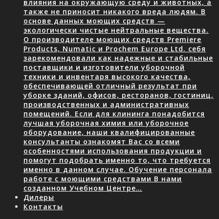
влияния на окружающую среду и животных, а
также не приносит никакого вреда людям. В
основе данных моющих средств —
экологически чистые нейтральные вещества.
О производителе моющих средств Premiere
Products, Numatic и Prochem Europe Ltd. себя
зарекомендовали как надежные и стабильные
поставщики и изготовители уборочной
техники и инвентаря высокого качества,
обеспечивающей отличный результат при
уборке зданий, офисов, ресторанов, гостиниц,
производственных и административных
помещений. Если для клининга понадобится
лучшая уборочная химия или уборочное
оборудование, наши квалифицированные
консультанты ознакомят Вас со всеми
особенностями использования продукции и
помогут подобрать именно то, что требуется
именно в данном случае. Обучение персонала
работе с моющими средствами В нами
созданном Учебном Центре…
Дилеры
Контакты