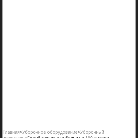
Главная
>
Уборочное оборудование
>
Уборочный
инвентарь
>
Белый мешок для белья на 100 литров