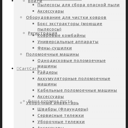
Войти
Пылесосы для сбора опасной пыли
Аксессуары
Оборудование для чистки ковров
Бокс экстракторы (моющие
пылесосы)
Регистрация
Ковровые комбайны
Универсальные аппараты
Фены-сушилки
Поломоечные машины
Однодисковые поломоечные
машины
Cart
Cart
0
Райдеры
Аккумуляторные поломоечные
машины
Кабельные поломоечные машины
Аксессуары
Ваша корзина пуста.
Уборочный инвентарь
Швабры (Флаундеры)
Сервисные тележки
Уборочные тележки
Аксессуары