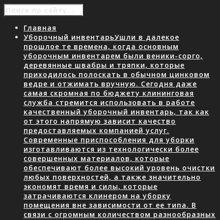
Главная
Уборочный инвентарь
Ушли в далекое
прошлое те времена, когда основным
уборочным инвентарем были веники-сорго,
деревянные швабры и тряпки, которые
приходилось полоскать в обычном цинковом
ведре и отжимать вручную. Сегодня даже
самая скромная по бюджету клининговая
служба стремится использовать в работе
качественный уборочный инвентарь, так как
от этого напрямую зависит качество
предоставляемых компанией услуг.
Современные приспособления для уборки
изготавливаются из технологически более
совершенных материалов, которые
обеспечивают более высокий уровень очистки
любых поверхностей, а также значительно
экономят время и силы, которые
затрачиваются клинером на уборку
помещения вне зависимости от ее типа. В
связи с огромным количеством разнообразных