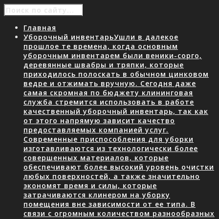
Главная
Уборочный инвентарь
Ушли в далекое
прошлое те времена, когда основным
уборочным инвентарем были веники-сорго,
деревянные швабры и тряпки, которые
приходилось полоскать в обычном цинковом
ведре и отжимать вручную. Сегодня даже
самая скромная по бюджету клининговая
служба стремится использовать в работе
качественный уборочный инвентарь, так как
от этого напрямую зависит качество
предоставляемых компанией услуг.
Современные приспособления для уборки
изготавливаются из технологически более
совершенных материалов, которые
обеспечивают более высокий уровень очистки
любых поверхностей, а также значительно
экономят время и силы, которые
затрачиваются клинером на уборку
помещения вне зависимости от ее типа. В
связи с огромным количеством разнообразных