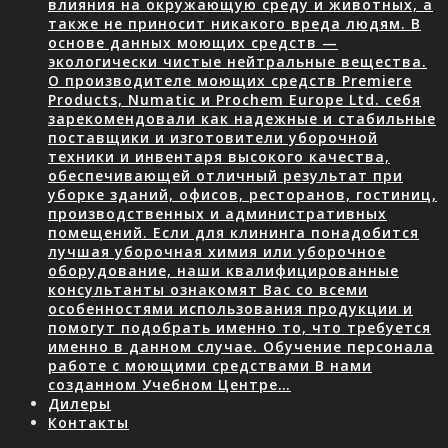
влияния на окружающую среду и животных, а
также не приносит никакого вреда людям. В
основе данных моющих средств —
экологически чистые нейтральные вещества.
О производителе моющих средств Premiere
Products, Numatic и Prochem Europe Ltd. себя
зарекомендовали как надежные и стабильные
поставщики и изготовители уборочной
техники и инвентаря высокого качества,
обеспечивающей отличный результат при
уборке зданий, офисов, ресторанов, гостиниц,
производственных и административных
помещений. Если для клининга понадобится
лучшая уборочная химия или уборочное
оборудование, наши квалифицированные
консультанты ознакомят Вас со всеми
особенностями использования продукции и
помогут подобрать именно то, что требуется
именно в данном случае. Обучение персонала
работе с моющими средствами В нами
созданном Учебном Центре…
Дилеры
Контакты