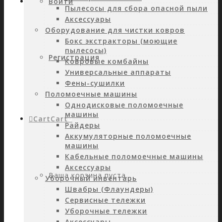
Войти
Пылесосы для сбора опасной пыли
Аксессуары
Оборудование для чистки ковров
Бокс экстракторы (моющие
пылесосы)
Регистрация
Ковровые комбайны
Универсальные аппараты
Фены-сушилки
Поломоечные машины
Однодисковые поломоечные
машины
Cart
Cart
0
Райдеры
Аккумуляторные поломоечные
машины
Кабельные поломоечные машины
Аксессуары
Ваша корзина пуста.
Уборочный инвентарь
Швабры (Флаундеры)
Сервисные тележки
Уборочные тележки
Аксессуары