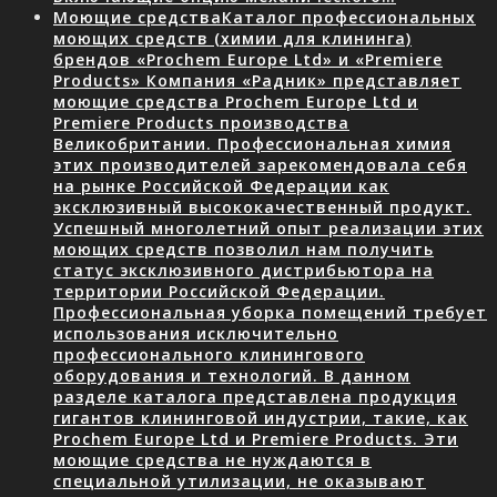
Моющие средства
Каталог профессиональных
моющих средств (химии для клининга)
брендов «Prochem Europe Ltd» и «Premiere
Products» Компания «Радник» представляет
моющие средства Prochem Europe Ltd и
Premiere Products производства
Великобритании. Профессиональная химия
этих производителей зарекомендовала себя
на рынке Российской Федерации как
эксклюзивный высококачественный продукт.
Успешный многолетний опыт реализации этих
моющих средств позволил нам получить
статус эксклюзивного дистрибьютора на
территории Российской Федерации.
Профессиональная уборка помещений требует
использования исключительно
профессионального клинингового
оборудования и технологий. В данном
разделе каталога представлена продукция
гигантов клининговой индустрии, такие, как
Prochem Europe Ltd и Premiere Products. Эти
моющие средства не нуждаются в
специальной утилизации, не оказывают