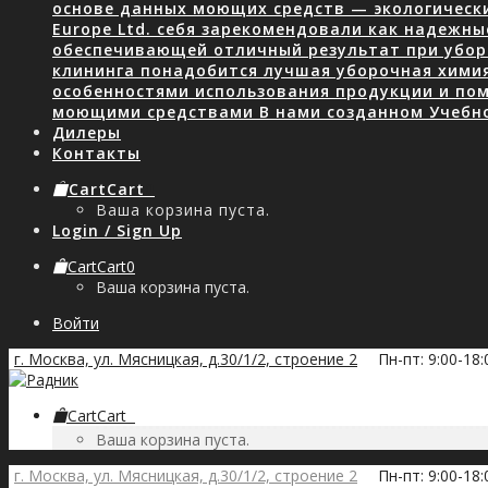
основе данных моющих средств — экологически
Europe Ltd. себя зарекомендовали как надежны
обеспечивающей отличный результат при уборк
клининга понадобится лучшая уборочная хими
особенностями использования продукции и пом
моющими средствами В нами созданном Учебн
Дилеры
Контакты
Cart
Cart
0
Ваша корзина пуста.
Login / Sign Up
Cart
Cart
0
Ваша корзина пуста.
Войти
г. Москва, ул. Мясницкая, д.30/1/2, строение 2
Пн-пт: 9:00-18
Cart
Cart
0
Ваша корзина пуста.
г. Москва, ул. Мясницкая, д.30/1/2, строение 2
Пн-пт: 9:00-18