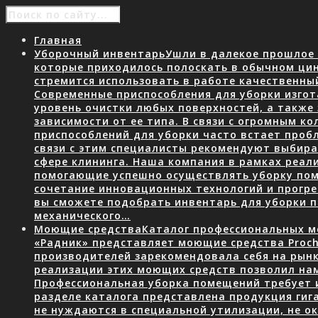
Главная
Уборочный инвентарь
Ушли в далекое прошлое 
которые приходилось полоскать в обычном ци
стремится использовать в работе качественны
Современные приспособления для уборки изгот
уровень очистки любых поверхностей, а также
зависимости от ее типа. В связи с огромным 
приспособлений для уборки часто встает пробл
связи с этим специалисты рекомендуют выбир
сфере клининга. Наша компания в рамках реал
помогающие успешно осуществлять уборку пом
сочетание инновационных технологий и прогр
вы сможете подобрать инвентарь для уборки
механического…
Моющие средства
Каталог профессиональных мо
«Радник» представляет моющие средства Proch
производителей зарекомендовала себя на рын
реализации этих моющих средств позволил нам
Профессиональная уборка помещений требует 
разделе каталога представлена продукция гига
не нуждаются в специальной утилизации, не о