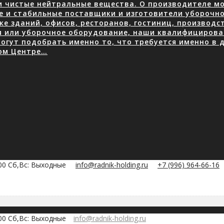
 чистые нейтральные вещества. О производителе мою
е и стабильные поставщики и изготовители уборочно
е зданий, офисов, ресторанов, гостиниц, производ
я или уборочное оборудование, наши квалифицирова
огут подобрать именно то, что требуется именно в д
ом Центре…
:00 Сб,Вс: Выходные
info@radnik-holding.ru
+7 (996) 964-66-16
:00 Сб,Вс: Выходные
info@radnik-holding.ru