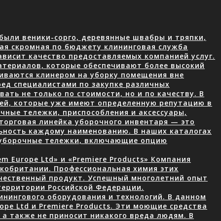
были веники-сорго, деревянные швабры и тряпки,
ая скромная по бюджету клининговая служба
ависит качество предоставляемых компанией услуг.
атериалов, которые обеспечивают более высокий
чиваются клинером на уборку помещения вне
ред специалистами по закупке различных
ать не только по стоимости, но и по качеству. В
лей, которые уже имеют определенную репутацию в
чные тележки, приспособления и аксессуары,
торговая линейка уборочного инвентаря — это
ьность каждому наименованию. В наших каталогах
 уборочные тележки, включающие опцию
 Europe Ltd» и «Premiere Products» Компания
икобритании. Профессиональная химия этих
ачественный продукт. Успешный многолетний опыт
территории Российской Федерации.
нингового оборудования и технологий. В данном
ope Ltd и Premiere Products. Эти моющие средства
а также не приносит никакого вреда людям. В