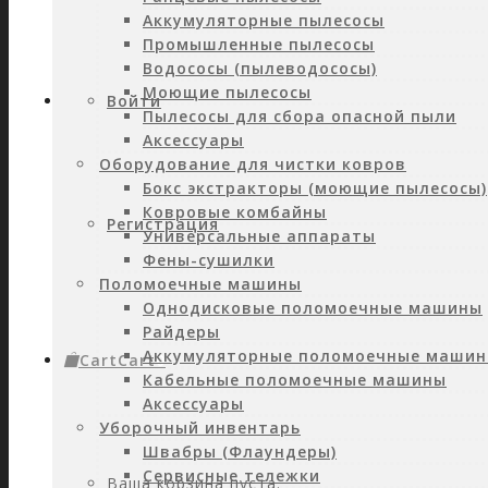
Аккумуляторные пылесосы
Промышленные пылесосы
Водососы (пылеводососы)
Моющие пылесосы
Войти
Пылесосы для сбора опасной пыли
Аксессуары
Оборудование для чистки ковров
Бокс экстракторы (моющие пылесосы)
Ковровые комбайны
Регистрация
Универсальные аппараты
Фены-сушилки
Поломоечные машины
Однодисковые поломоечные машины
Райдеры
Аккумуляторные поломоечные маши
Cart
Cart
0
Кабельные поломоечные машины
Аксессуары
Уборочный инвентарь
Швабры (Флаундеры)
Сервисные тележки
Ваша корзина пуста.