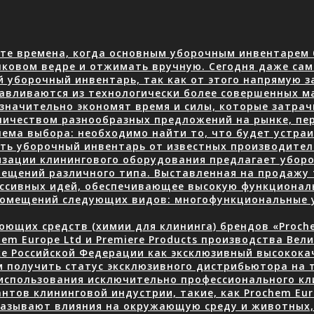
те времена, когда основным уборочным инвентарем 
нковом ведре и отжимать вручную. Сегодня даже сам
й уборочный инвентарь, так как от этого напрямую з
авливаются из технологически более совершенных м
 значительно экономят время и силы, которые затра
количеством разнообразных предложений на рынке, пе
ема выбора: необходимо найти то, что будет устраив
ать уборочный инвентарь от известных производите
изации клинингового оборудования предлагает уборо
ещений различного типа. Выставленная на продажу 
ессивных идей, обеспечивающее высокую функционал
 помещений следующих видов: многофункциональные
ющих средств (химии для клининга) брендов «Prochem
em Europe Ltd и Premiere Products производства Вел
ке Российской Федерации как эксклюзивный высокок
 получить статус эксклюзивного дистрибьютора на 
использования исключительно профессионального кли
нтов клининговой индустрии, такие, как Prochem Eur
казывают влияния на окружающую среду и животных, 