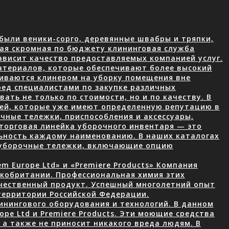
были веники-сорго, деревянные швабры и тряпки,
ая скромная по бюджету клининговая служба
ависит качество предоставляемых компанией услуг.
атериалов, которые обеспечивают более высокий
чиваются клинером на уборку помещения вне
ред специалистами по закупке различных
ать не только по стоимости, но и по качеству. В
лей, которые уже имеют определенную репутацию в
чные тележки, приспособления и аксессуары,
торговая линейка уборочного инвентаря — это
ьность каждому наименованию. В наших каталогах
 уборочные тележки, включающие опцию
 Europe Ltd» и «Premiere Products» Компания
икобритании. Профессиональная химия этих
ачественный продукт. Успешный многолетний опыт
территории Российской Федерации.
нингового оборудования и технологий. В данном
ope Ltd и Premiere Products. Эти моющие средства
а также не приносит никакого вреда людям. В