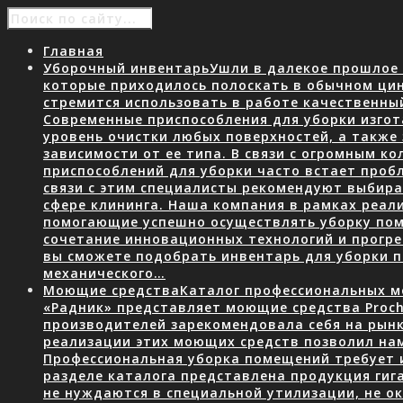
Главная
Уборочный инвентарь
Ушли в далекое прошлое 
которые приходилось полоскать в обычном ци
стремится использовать в работе качественны
Современные приспособления для уборки изгот
уровень очистки любых поверхностей, а также
зависимости от ее типа. В связи с огромным 
приспособлений для уборки часто встает пробл
связи с этим специалисты рекомендуют выбир
сфере клининга. Наша компания в рамках реал
помогающие успешно осуществлять уборку пом
сочетание инновационных технологий и прогр
вы сможете подобрать инвентарь для уборки
механического…
Моющие средства
Каталог профессиональных мо
«Радник» представляет моющие средства Proch
производителей зарекомендовала себя на рын
реализации этих моющих средств позволил нам
Профессиональная уборка помещений требует 
разделе каталога представлена продукция гига
не нуждаются в специальной утилизации, не о