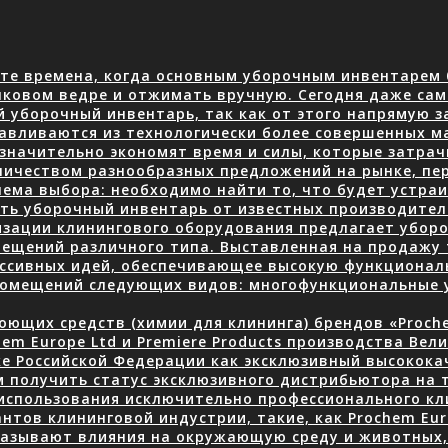
те времена, когда основным уборочным инвентарем 
нковом ведре и отжимать вручную. Сегодня даже сам
й уборочный инвентарь, так как от этого напрямую з
авливаются из технологически более совершенных м
 значительно экономят время и силы, которые затра
количеством разнообразных предложений на рынке, пе
ема выбора: необходимо найти то, что будет устраив
ать уборочный инвентарь от известных производите
изации клинингового оборудования предлагает уборо
ещений различного типа. Выставленная на продажу 
ессивных идей, обеспечивающее высокую функционал
 помещений следующих видов: многофункциональные
ющих средств (химии для клининга) брендов «Prochem
em Europe Ltd и Premiere Products производства Вел
ке Российской Федерации как эксклюзивный высокок
 получить статус эксклюзивного дистрибьютора на 
использования исключительно профессионального кли
нтов клининговой индустрии, такие, как Prochem Eur
казывают влияния на окружающую среду и животных, 