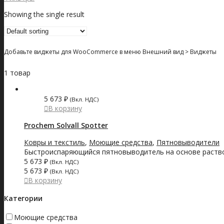
Showing the single result
Добавьте виджеты для WooCommerce в меню Внешний вид > Виджеты
1 товар
5 673
₽
(Вкл. НДС)
В корзину
Prochem Solvall Spotter
Ковры и текстиль
,
Моющие средства
,
Пятновыводители
Быстроиспаряющийся пятновыводитель на основе раствори
5 673
₽
(Вкл. НДС)
5 673
₽
(Вкл. НДС)
В корзину
Категории
Моющие средства