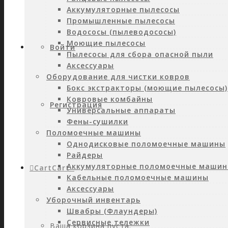
Аккумуляторные пылесосы
Промышленные пылесосы
Водососы (пылеводососы)
Моющие пылесосы
Войти
Пылесосы для сбора опасной пыли
Аксессуары
Оборудование для чистки ковров
Бокс экстракторы (моющие пылесосы)
Ковровые комбайны
Регистрация
Универсальные аппараты
Фены-сушилки
Поломоечные машины
Однодисковые поломоечные машины
Райдеры
Аккумуляторные поломоечные маши
Cart
Cart
0
Кабельные поломоечные машины
Аксессуары
Уборочный инвентарь
Швабры (Флаундеры)
Сервисные тележки
Ваша корзина пуста.