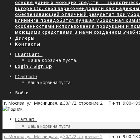
основе данных моющих средств — экологически
Europe Ltd. себя зарекомендовали как надежны
обеспечивающей отличный результат при уборк
клининга понадобится лучшая уборочная хими
особенностями использования продукции и пом
моющими средствами В нами созданном Учебн
Дилеры
Контакты
Cart
Cart
0
Ваша корзина пуста.
Login / Sign Up
Cart
Cart
0
Ваша корзина пуста.
Войти
г. Москва, ул. Мясницкая, д.30/1/2, строение 2
Пн-пт: 9:00-18
Cart
Cart
0
Ваша корзина пуста.
г. Москва, ул. Мясницкая, д.30/1/2, строение 2
Пн-пт: 9:00-18