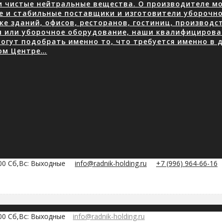
 чистые нейтральные вещества. О производителе мою
е и стабильные поставщики и изготовители уборочно
е зданий, офисов, ресторанов, гостиниц, производ
я или уборочное оборудование, наши квалифицирова
огут подобрать именно то, что требуется именно в д
ом Центре…
:00 Сб,Вс: Выходные
info@radnik-holding.ru
+7 (996) 964-66-16
:00 Сб,Вс: Выходные
info@radnik-holding.ru