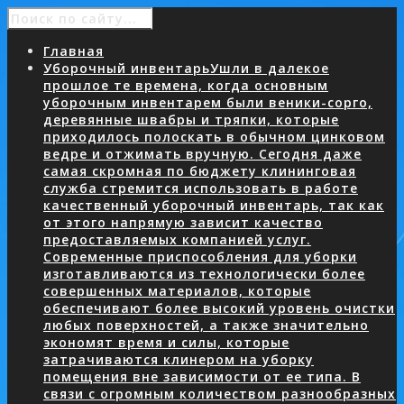
Главная
Уборочный инвентарь
Ушли в далекое
прошлое те времена, когда основным
уборочным инвентарем были веники-сорго,
деревянные швабры и тряпки, которые
приходилось полоскать в обычном цинковом
ведре и отжимать вручную. Сегодня даже
самая скромная по бюджету клининговая
служба стремится использовать в работе
качественный уборочный инвентарь, так как
от этого напрямую зависит качество
предоставляемых компанией услуг.
Современные приспособления для уборки
изготавливаются из технологически более
совершенных материалов, которые
обеспечивают более высокий уровень очистки
любых поверхностей, а также значительно
экономят время и силы, которые
затрачиваются клинером на уборку
помещения вне зависимости от ее типа. В
связи с огромным количеством разнообразных