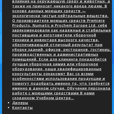
влияния на окружающую среду и животных, а
также не приносит никакого вреда людям. В
основе данных моющих средств —
экологически чистые нейтральные вещества.
О производителе моющих средств Premiere
Products, Numatic и Prochem Europe Ltd. себя
зарекомендовали как надежные и стабильные
поставщики и изготовители уборочной
техники и инвентаря высокого качества,
обеспечивающей отличный результат при
уборке зданий, офисов, ресторанов, гостиниц,
производственных и административных
помещений. Если для клининга понадобится
лучшая уборочная химия или уборочное
оборудование, наши квалифицированные
консультанты ознакомят Вас со всеми
особенностями использования продукции и
помогут подобрать именно то, что требуется
именно в данном случае. Обучение персонала
работе с моющими средствами В нами
созданном Учебном Центре…
Дилеры
Контакты