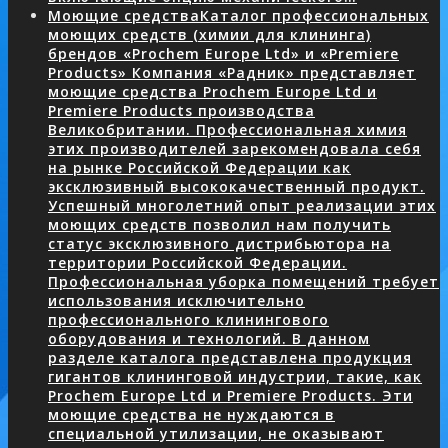
Моющие средства
Каталог профессиональных
моющих средств (химии для клининга)
брендов «Prochem Europe Ltd» и «Premiere
Products» Компания «Радник» представляет
моющие средства Prochem Europe Ltd и
Premiere Products производства
Великобритании. Профессиональная химия
этих производителей зарекомендовала себя
на рынке Российской Федерации как
эксклюзивный высококачественный продукт.
Успешный многолетний опыт реализации этих
моющих средств позволил нам получить
статус эксклюзивного дистрибьютора на
территории Российской Федерации.
Профессиональная уборка помещений требует
использования исключительно
профессионального клинингового
оборудования и технологий. В данном
разделе каталога представлена продукция
гигантов клининговой индустрии, такие, как
Prochem Europe Ltd и Premiere Products. Эти
моющие средства не нуждаются в
специальной утилизации, не оказывают