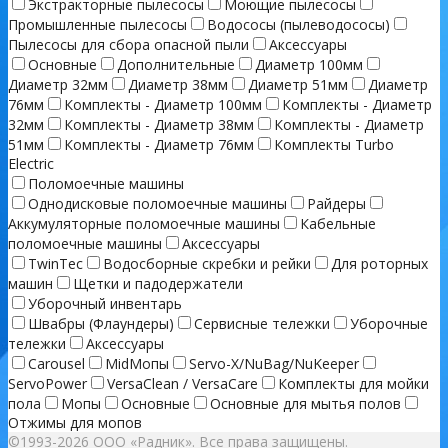
Экстракторные пылесосы
Моющие пылесосы
Промышленные пылесосы
Водососы (пылеводососы)
Пылесосы для сбора опасной пыли
Аксессуары
Основные
Дополнительные
Диаметр 100мм
Диаметр 32мм
Диаметр 38мм
Диаметр 51мм
Диаметр
76мм
Комплекты - Диаметр 100мм
Комплекты - Диаметр
32мм
Комплекты - Диаметр 38мм
Комплекты - Диаметр
51мм
Комплекты - Диаметр 76мм
Комплекты Turbo
Electric
Поломоечные машины
Однодисковые поломоечные машины
Райдеры
Аккумуляторные поломоечные машины
Кабельные
поломоечные машины
Аксессуары
TwinTec
Водосборные скребки и рейки
Для роторных
машин
Щетки и падодержатели
Уборочный инвентарь
Швабры (Флаундеры)
Сервисные тележки
Уборочные
тележки
Аксессуары
Carousel
MidМопы
Servo-X/NuBag/NuKeeper
ServoPower
VersaClean / VersaCare
Комплекты для мойки
пола
Мопы
Основные
Основные для мытья полов
Отжимы для мопов
©1993-2026 ООО «Радник». Все права защищены.