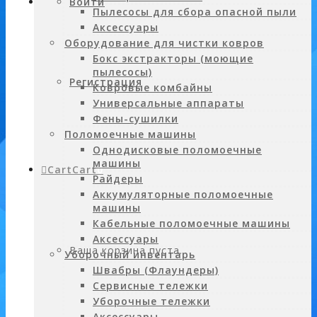
Войти
Пылесосы для сбора опасной пыли
Аксессуары
Оборудование для чистки ковров
Бокс экстракторы (моющие
пылесосы)
Регистрация
Ковровые комбайны
Универсальные аппараты
Фены-сушилки
Поломоечные машины
Однодисковые поломоечные
машины
Cart
Cart
0
Райдеры
Аккумуляторные поломоечные
машины
Кабельные поломоечные машины
Аксессуары
Ваша корзина пуста.
Уборочный инвентарь
Швабры (Флаундеры)
Сервисные тележки
Уборочные тележки
Аксессуары