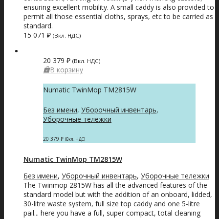
ensuring excellent mobility. A small caddy is also provided to
permit all those essential cloths, sprays, etc to be carried as
standard.
15 071
₽
(Вкл. НДС)
20 379
₽
(Вкл. НДС)
В корзину
Numatic TwinMop TM2815W
Без имени
,
Уборочный инвентарь
,
Уборочные тележки
20 379
₽
(Вкл. НДС)
Numatic TwinMop TM2815W
Без имени
,
Уборочный инвентарь
,
Уборочные тележки
The Twinmop 2815W has all the advanced features of the
standard model but with the addition of an onboard, lidded,
30-litre waste system, full size top caddy and one 5-litre
pail... here you have a full, super compact, total cleaning