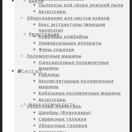
Войти
Пылесосы для сбора опасной пыли
Аксессуары
Оборудование для чистки ковров
Бокс экстракторы (моющие
пылесосы)
Регистрация
Ковровые комбайны
Универсальные аппараты
Фены-сушилки
Поломоечные машины
Однодисковые поломоечные
машины
Cart
Cart
0
Райдеры
Аккумуляторные поломоечные
машины
Кабельные поломоечные машины
Аксессуары
Ваша корзина пуста.
Уборочный инвентарь
Швабры (Флаундеры)
Сервисные тележки
Уборочные тележки
Аксессуары