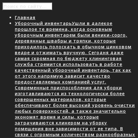
Главная
Уборочный инвентарь
Ушли в далекое
прошлое те времена, когда основным
уборочным инвентарем были веники-сорго,
деревянные швабры и тряпки, которые
приходилось полоскать в обычном цинковом
ведре и отжимать вручную. Сегодня даже
самая скромная по бюджету клининговая
служба стремится использовать в работе
качественный уборочный инвентарь, так как
от этого напрямую зависит качество
предоставляемых компанией услуг.
Современные приспособления для уборки
изготавливаются из технологически более
совершенных материалов, которые
обеспечивают более высокий уровень очистки
любых поверхностей, а также значительно
экономят время и силы, которые
затрачиваются клинером на уборку
помещения вне зависимости от ее типа. В
связи с огромным количеством разнообразных