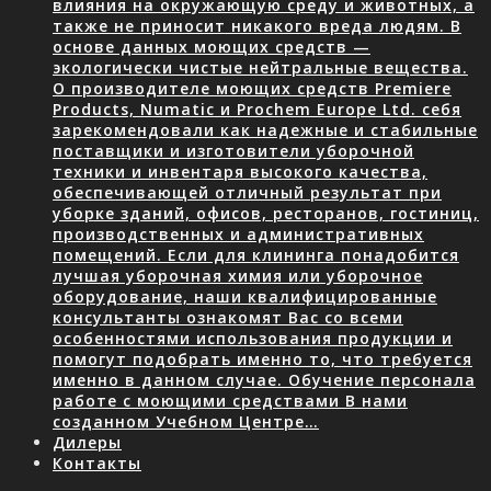
влияния на окружающую среду и животных, а
также не приносит никакого вреда людям. В
основе данных моющих средств —
экологически чистые нейтральные вещества.
О производителе моющих средств Premiere
Products, Numatic и Prochem Europe Ltd. себя
зарекомендовали как надежные и стабильные
поставщики и изготовители уборочной
техники и инвентаря высокого качества,
обеспечивающей отличный результат при
уборке зданий, офисов, ресторанов, гостиниц,
производственных и административных
помещений. Если для клининга понадобится
лучшая уборочная химия или уборочное
оборудование, наши квалифицированные
консультанты ознакомят Вас со всеми
особенностями использования продукции и
помогут подобрать именно то, что требуется
именно в данном случае. Обучение персонала
работе с моющими средствами В нами
созданном Учебном Центре…
Дилеры
Контакты