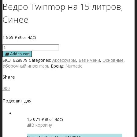
Ведро Twinmop на 15 литров,
Синее
1 869
₽
(Вкл. НДС)
Ведро
Twinmop
Add to cart
на
SKU:
628879
Categories:
Аксессуары
,
Без имени
,
Основные
,
15
Уборочный инвентарь
Бренд:
Numatic
литров,
Синее
Share
quantity
0
0
0
Подходит для
15 071
₽
(Вкл. НДС)
В корзину