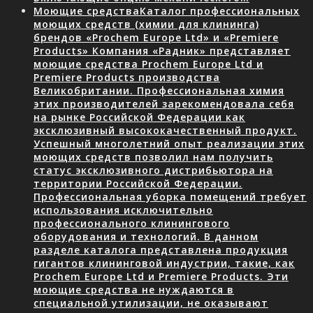
Моющие средства
Каталог профессиональных
моющих средств (химии для клининга)
брендов «Prochem Europe Ltd» и «Premiere
Products» Компания «Радник» представляет
моющие средства Prochem Europe Ltd и
Premiere Products производства
Великобритании. Профессиональная химия
этих производителей зарекомендовала себя
на рынке Российской Федерации как
эксклюзивный высококачественный продукт.
Успешный многолетний опыт реализации этих
моющих средств позволил нам получить
статус эксклюзивного дистрибьютора на
территории Российской Федерации.
Профессиональная уборка помещений требует
использования исключительно
профессионального клинингового
оборудования и технологий. В данном
разделе каталога представлена продукция
гигантов клининговой индустрии, такие, как
Prochem Europe Ltd и Premiere Products. Эти
моющие средства не нуждаются в
специальной утилизации, не оказывают