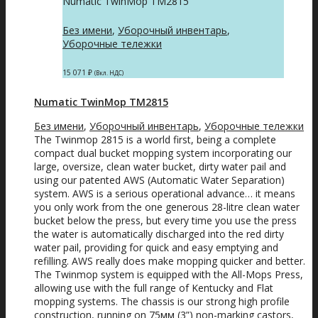
Numatic TwinMop TM2815
Без имени
,
Уборочный инвентарь
,
Уборочные тележки
15 071
₽
(Вкл. НДС)
Numatic TwinMop TM2815
Без имени
,
Уборочный инвентарь
,
Уборочные тележки
The Twinmop 2815 is a world first, being a complete
compact dual bucket mopping system incorporating our
large, oversize, clean water bucket, dirty water pail and
using our patented AWS (Automatic Water Separation)
system. AWS is a serious operational advance… it means
you only work from the one generous 28-litre clean water
bucket below the press, but every time you use the press
the water is automatically discharged into the red dirty
water pail, providing for quick and easy emptying and
refilling. AWS really does make mopping quicker and better.
The Twinmop system is equipped with the All-Mops Press,
allowing use with the full range of Kentucky and Flat
mopping systems. The chassis is our strong high profile
construction, running on 75мм (3”) non-marking castors,