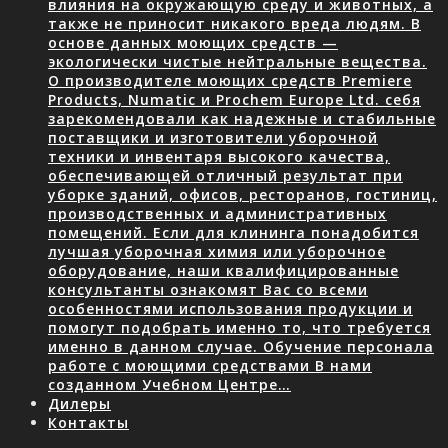
влияния на окружающую среду и животных, а
также не приносит никакого вреда людям. В
основе данных моющих средств —
экологически чистые нейтральные вещества.
О производителе моющих средств Premiere
Products, Numatic и Prochem Europe Ltd. себя
зарекомендовали как надежные и стабильные
поставщики и изготовители уборочной
техники и инвентаря высокого качества,
обеспечивающей отличный результат при
уборке зданий, офисов, ресторанов, гостиниц,
производственных и административных
помещений. Если для клининга понадобится
лучшая уборочная химия или уборочное
оборудование, наши квалифицированные
консультанты ознакомят Вас со всеми
особенностями использования продукции и
помогут подобрать именно то, что требуется
именно в данном случае. Обучение персонала
работе с моющими средствами В нами
созданном Учебном Центре…
Дилеры
Контакты