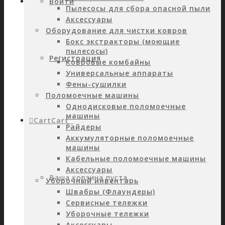
Войти
Пылесосы для сбора опасной пыли
Аксессуары
Оборудование для чистки ковров
Бокс экстракторы (моющие
пылесосы)
Регистрация
Ковровые комбайны
Универсальные аппараты
Фены-сушилки
Поломоечные машины
Однодисковые поломоечные
машины
Cart
Cart
0
Райдеры
Аккумуляторные поломоечные
машины
Кабельные поломоечные машины
Аксессуары
Ваша корзина пуста.
Уборочный инвентарь
Швабры (Флаундеры)
Сервисные тележки
Уборочные тележки
Аксессуары