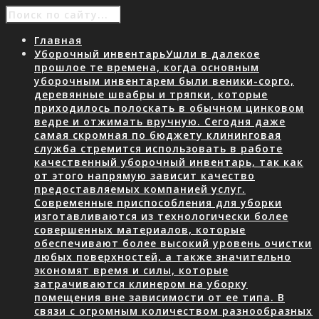
Главная
Уборочный инвентарь
Ушли в далекое
прошлое те времена, когда основным
уборочным инвентарем были веники-сорго,
деревянные швабры и тряпки, которые
приходилось полоскать в обычном цинковом
ведре и отжимать вручную. Сегодня даже
самая скромная по бюджету клининговая
служба стремится использовать в работе
качественный уборочный инвентарь, так как
от этого напрямую зависит качество
предоставляемых компанией услуг.
Современные приспособления для уборки
изготавливаются из технологически более
совершенных материалов, которые
обеспечивают более высокий уровень очистки
любых поверхностей, а также значительно
экономят время и силы, которые
затрачиваются клинером на уборку
помещения вне зависимости от ее типа. В
связи с огромным количеством разнообразных