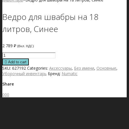
Ведро для швабры на 18
литров, Синее
2 789
₽
(Вкл. НДС)
Ведро
для
Add to cart
швабры
SKU:
627192
Categories:
Аксессуары
,
Без имени
,
Основные
,
на
Уборочный инвентарь
Бренд:
Numatic
18
литров,
Share
Синее
quantity
0
0
0