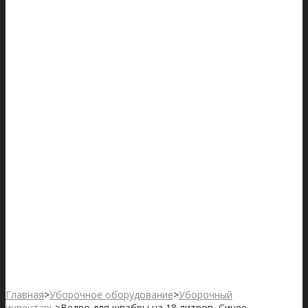
Главная
>
Уборочное оборудование
>
Уборочный
инвентарь
>
Ведро для швабры на 18 литров, Синее