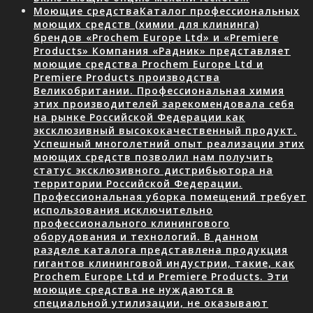
Моющие средства
Каталог профессиональных
моющих средств (химии для клининга)
брендов «Prochem Europe Ltd» и «Premiere
Products» Компания «Радник» представляет
моющие средства Prochem Europe Ltd и
Premiere Products производства
Великобритании. Профессиональная химия
этих производителей зарекомендовала себя
на рынке Российской Федерации как
эксклюзивный высококачественный продукт.
Успешный многолетний опыт реализации этих
моющих средств позволил нам получить
статус эксклюзивного дистрибьютора на
территории Российской Федерации.
Профессиональная уборка помещений требует
использования исключительно
профессионального клинингового
оборудования и технологий. В данном
разделе каталога представлена продукция
гигантов клининговой индустрии, такие, как
Prochem Europe Ltd и Premiere Products. Эти
моющие средства не нуждаются в
специальной утилизации, не оказывают