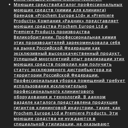
Моющие средства
Каталог профессиональных
моющих средств (химии для клининга)
брендов «Prochem Europe Ltd» и «Premiere
Products» Компания «Радник» представляет
моющие средства Prochem Europe Ltd и
Premiere Products производства
Великобритании. Профессиональная химия
этих производителей зарекомендовала себя
на рынке Российской Федерации как
эксклюзивный высококачественный продукт.
Успешный многолетний опыт реализации этих
моющих средств позволил нам получить
статус эксклюзивного дистрибьютора на
территории Российской Федерации.
Профессиональная уборка помещений требует
использования исключительно
профессионального клинингового
оборудования и технологий. В данном
разделе каталога представлена продукция
гигантов клининговой индустрии, такие, как
Prochem Europe Ltd и Premiere Products. Эти
моющие средства не нуждаются в
специальной утилизации, не оказывают