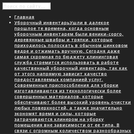
Главная
Уборочный инвентарь
Ушли в далекое
прошлое те времена, когда основным
уборочным инвентарем были веники-сорго,
деревянные швабры и тряпки, которые
приходилось полоскать в обычном цинковом
ведре и отжимать вручную. Сегодня даже
самая скромная по бюджету клининговая
служба стремится использовать в работе
качественный уборочный инвентарь, так как
от этого напрямую зависит качество
предоставляемых компанией услуг.
Современные приспособления для уборки
изготавливаются из технологически более
совершенных материалов, которые
обеспечивают более высокий уровень очистки
любых поверхностей, а также значительно
экономят время и силы, которые
затрачиваются клинером на уборку
помещения вне зависимости от ее типа. В
связи с огромным количеством разнообразных