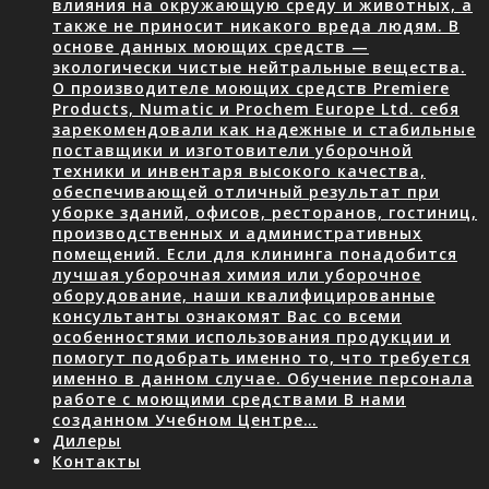
влияния на окружающую среду и животных, а
также не приносит никакого вреда людям. В
основе данных моющих средств —
экологически чистые нейтральные вещества.
О производителе моющих средств Premiere
Products, Numatic и Prochem Europe Ltd. себя
зарекомендовали как надежные и стабильные
поставщики и изготовители уборочной
техники и инвентаря высокого качества,
обеспечивающей отличный результат при
уборке зданий, офисов, ресторанов, гостиниц,
производственных и административных
помещений. Если для клининга понадобится
лучшая уборочная химия или уборочное
оборудование, наши квалифицированные
консультанты ознакомят Вас со всеми
особенностями использования продукции и
помогут подобрать именно то, что требуется
именно в данном случае. Обучение персонала
работе с моющими средствами В нами
созданном Учебном Центре…
Дилеры
Контакты