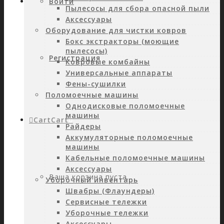
Войти
Пылесосы для сбора опасной пыли
Аксессуары
Оборудование для чистки ковров
Бокс экстракторы (моющие
пылесосы)
Регистрация
Ковровые комбайны
Универсальные аппараты
Фены-сушилки
Поломоечные машины
Однодисковые поломоечные
машины
Cart
Cart
0
Райдеры
Аккумуляторные поломоечные
машины
Кабельные поломоечные машины
Аксессуары
Ваша корзина пуста.
Уборочный инвентарь
Швабры (Флаундеры)
Сервисные тележки
Уборочные тележки
Аксессуары