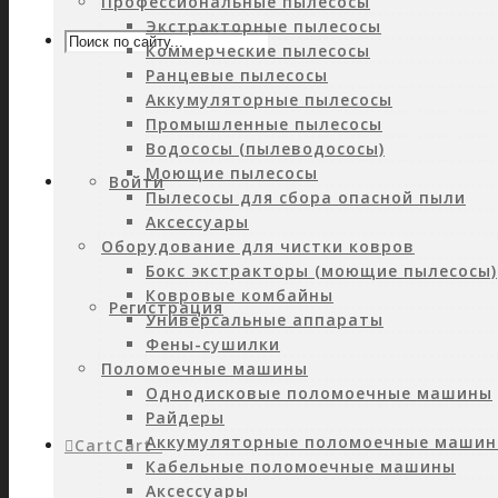
Профессиональные пылесосы
Экстракторные пылесосы
Коммерческие пылесосы
Ранцевые пылесосы
Аккумуляторные пылесосы
Промышленные пылесосы
Водососы (пылеводососы)
Моющие пылесосы
Войти
Пылесосы для сбора опасной пыли
Аксессуары
Оборудование для чистки ковров
Бокс экстракторы (моющие пылесосы)
Ковровые комбайны
Регистрация
Универсальные аппараты
Фены-сушилки
Поломоечные машины
Однодисковые поломоечные машины
Райдеры
Аккумуляторные поломоечные маши
Cart
Cart
0
Кабельные поломоечные машины
Аксессуары