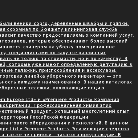
были веники-сорго, деревянные швабры и тряпки,
ая скромная по бюджету клининговая служба
ависит качество предоставляемых компанией услуг.
атериалов, которые обеспечивают более высокий
чиваются клинером на уборку помещения вне
ред специалистами по закупке различных
ать не только по стоимости, но и по качеству. В
лей, которые уже имеют определенную репутацию в
чные тележки, приспособления и аксессуары,
торговая линейка уборочного инвентаря — это
ьность каждому наименованию. В наших каталогах
 уборочные тележки, включающие опцию
 Europe Ltd» и «Premiere Products» Компания
икобритании. Профессиональная химия этих
ачественный продукт. Успешный многолетний опыт
территории Российской Федерации.
нингового оборудования и технологий. В данном
ope Ltd и Premiere Products. Эти моющие средства
а также не приносит никакого вреда людям. В