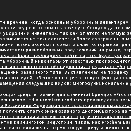
те времена, когда основным уборочным инвентарем 
нковом ведре и отжимать вручную. Сегодня даже сам
й уборочный инвентарь, так как от этого напрямую з
авливаются из технологически более совершенных м
 значительно экономят время и силы, которые затра
количеством разнообразных предложений на рынке, пе
ема выбора: необходимо найти то, что будет устраив
ать уборочный инвентарь от известных производите
изации клинингового оборудования предлагает уборо
ещений различного типа. Выставленная на продажу 
ессивных идей, обеспечивающее высокую функционал
 помещений следующих видов: многофункциональные
ющих средств (химии для клининга) брендов «Prochem
em Europe Ltd и Premiere Products производства Вел
ке Российской Федерации как эксклюзивный высокок
 получить статус эксклюзивного дистрибьютора на 
использования исключительно профессионального кли
нтов клининговой индустрии, такие, как Prochem Eur
казывают влияния на окружающую среду и животных, 