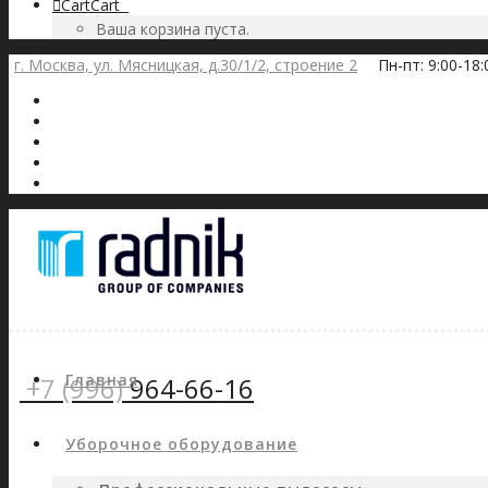
Cart
Cart
0
Ваша корзина пуста.
г. Москва, ул. Мясницкая, д.30/1/2, строение 2
Пн-пт: 9:00-18
Главная
+7 (996)
964-66-16
Уборочное оборудование