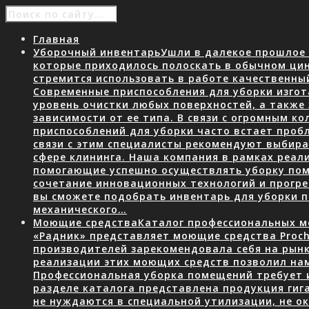
Главная
Уборочный инвентарь
Ушли в далекое прошлое 
которые приходилось полоскать в обычном ци
стремится использовать в работе качественны
Современные приспособления для уборки изгот
уровень очистки любых поверхностей, а также
зависимости от ее типа. В связи с огромным 
приспособлений для уборки часто встает пробл
связи с этим специалисты рекомендуют выбир
сфере клининга. Наша компания в рамках реал
помогающие успешно осуществлять уборку пом
сочетание инновационных технологий и прогр
вы сможете подобрать инвентарь для уборки
механического…
Моющие средства
Каталог профессиональных мо
«Радник» представляет моющие средства Proch
производителей зарекомендовала себя на рын
реализации этих моющих средств позволил нам
Профессиональная уборка помещений требует 
разделе каталога представлена продукция гига
не нуждаются в специальной утилизации, не о