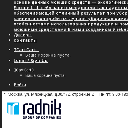
основе данных моющих средств — экологически
Europe Ltd. себя зарекомендовали как надежны
обеспечивающей отличный результат при уборк
клининга понадобится лучшая уборочная хими
особенностями использования продукции и пом
моющими средствами В нами созданном Учебн
Дилеры
Контакты
Cart
Cart
0
Ваша корзина пуста.
Login / Sign Up
Cart
Cart
0
Ваша корзина пуста.
Войти
г. Москва, ул. Мясницкая, д.30/1/2, строение 2
Пн-пт: 9:00-18