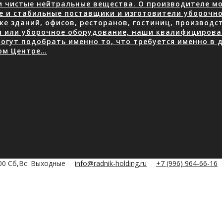
 чистые нейтральные вещества. О производителе мою
е и стабильные поставщики и изготовители уборочно
е зданий, офисов, ресторанов, гостиниц, производ
я или уборочное оборудование, наши квалифицирова
огут подобрать именно то, что требуется именно в д
ом Центре…
:00 Сб,Вс: Выходные
info@radnik-holding.ru
+7 (996) 964-66-16