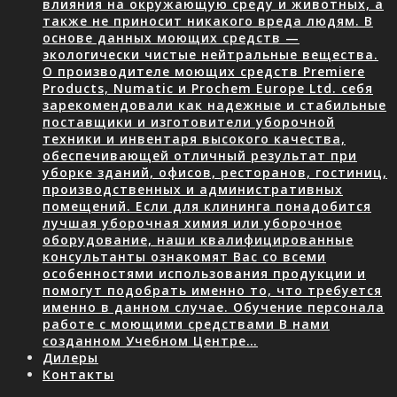
влияния на окружающую среду и животных, а
также не приносит никакого вреда людям. В
основе данных моющих средств —
экологически чистые нейтральные вещества.
О производителе моющих средств Premiere
Products, Numatic и Prochem Europe Ltd. себя
зарекомендовали как надежные и стабильные
поставщики и изготовители уборочной
техники и инвентаря высокого качества,
обеспечивающей отличный результат при
уборке зданий, офисов, ресторанов, гостиниц,
производственных и административных
помещений. Если для клининга понадобится
лучшая уборочная химия или уборочное
оборудование, наши квалифицированные
консультанты ознакомят Вас со всеми
особенностями использования продукции и
помогут подобрать именно то, что требуется
именно в данном случае. Обучение персонала
работе с моющими средствами В нами
созданном Учебном Центре…
Дилеры
Контакты