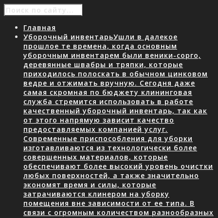
Главная
Уборочный инвентарь
Ушли в далекое
прошлое те времена, когда основным
уборочным инвентарем были веники-сорго,
деревянные швабры и тряпки, которые
приходилось полоскать в обычном цинковом
ведре и отжимать вручную. Сегодня даже
самая скромная по бюджету клининговая
служба стремится использовать в работе
качественный уборочный инвентарь, так как
от этого напрямую зависит качество
предоставляемых компанией услуг.
Современные приспособления для уборки
изготавливаются из технологически более
совершенных материалов, которые
обеспечивают более высокий уровень очистки
любых поверхностей, а также значительно
экономят время и силы, которые
затрачиваются клинером на уборку
помещения вне зависимости от ее типа. В
связи с огромным количеством разнообразных