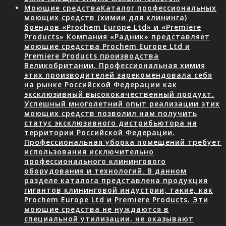
Моющие средства
Каталог профессиональных
моющих средств (химии для клининга)
брендов «Prochem Europe Ltd» и «Premiere
Products» Компания «Радник» представляет
моющие средства Prochem Europe Ltd и
Premiere Products производства
Великобритании. Профессиональная химия
этих производителей зарекомендовала себя
на рынке Российской Федерации как
эксклюзивный высококачественный продукт.
Успешный многолетний опыт реализации этих
моющих средств позволил нам получить
статус эксклюзивного дистрибьютора на
территории Российской Федерации.
Профессиональная уборка помещений требует
использования исключительно
профессионального клинингового
оборудования и технологий. В данном
разделе каталога представлена продукция
гигантов клининговой индустрии, такие, как
Prochem Europe Ltd и Premiere Products. Эти
моющие средства не нуждаются в
специальной утилизации, не оказывают