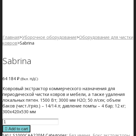
Главная
>
Уборочное оборудование
>
Оборудование для чистки
ковров
>
Sabrina
Sabrina
64 184
₽
(Вкл. НДС)
Ковровый экстрактор коммерческого назначения для
периодической чистки ковров и мебели, а также удаления
локальных пятен. 1500 Вт; 3000 мм Н2О; 50 л/сек; объем
баков (чист./гряз.) – 14/14 л; давление помпы – 4 бар; 12 кг;
300х420х530 мм
Sabrina
quantity
Add to cart
SKU:
S1000CAA220M
Categories:
Без имени
,
Бокс экстракторы