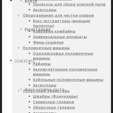
Войти
Пылесосы для сбора опасной пыли
Аксессуары
Оборудование для чистки ковров
Бокс экстракторы (моющие
пылесосы)
Регистрация
Ковровые комбайны
Универсальные аппараты
Фены-сушилки
Поломоечные машины
Однодисковые поломоечные
машины
Cart
Cart
0
Райдеры
Аккумуляторные поломоечные
машины
Кабельные поломоечные машины
Аксессуары
Ваша корзина пуста.
Уборочный инвентарь
Швабры (Флаундеры)
Сервисные тележки
Уборочные тележки
Аксессуары