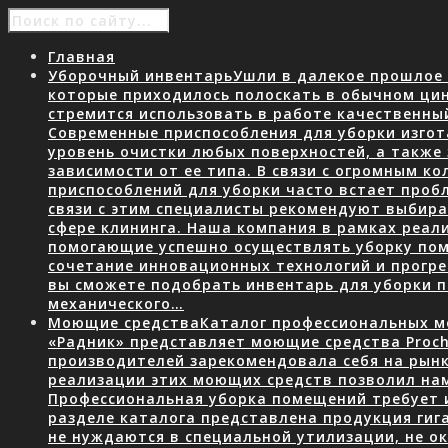
Главная
Уборочный инвентарь
Ушли в далекое прошлое 
которые приходилось полоскать в обычном ци
стремится использовать в работе качественны
Современные приспособления для уборки изгот
уровень очистки любых поверхностей, а также
зависимости от ее типа. В связи с огромным 
приспособлений для уборки часто встает пробл
связи с этим специалисты рекомендуют выбир
сфере клининга. Наша компания в рамках реал
помогающие успешно осуществлять уборку пом
сочетание инновационных технологий и прогр
вы сможете подобрать инвентарь для уборки
механического…
Моющие средства
Каталог профессиональных мо
«Радник» представляет моющие средства Proch
производителей зарекомендовала себя на рын
реализации этих моющих средств позволил нам
Профессиональная уборка помещений требует 
разделе каталога представлена продукция гига
не нуждаются в специальной утилизации, не о