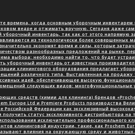
те времена, когда основным уборочным инвентарем 
нковом ведре и отжимать вручную. Сегодня даже сам
й уборочный инвентарь, так как от этого напрямую з
авливаются из технологически более совершенных м
 значительно экономят время и силы, которые затра
количеством разнообразных предложений на рынке, пе
ема выбора: необходимо найти то, что будет устраив
ать уборочный инвентарь от известных производите
изации клинингового оборудования предлагает уборо
ещений различного типа. Выставленная на продажу 
ессивных идей, обеспечивающее высокую функционал
 помещений следующих видов: многофункциональные
ющих средств (химии для клининга) брендов «Prochem
em Europe Ltd и Premiere Products производства Вел
ке Российской Федерации как эксклюзивный высокок
 получить статус эксклюзивного дистрибьютора на 
использования исключительно профессионального кли
нтов клининговой индустрии, такие, как Prochem Eur
казывают влияния на окружающую среду и животных, 