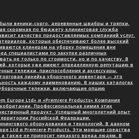
были веники-сорго, деревянные швабры и тряпки,
ая скромная по бюджету клининговая служба
ависит качество предоставляемых компанией услуг.
атериалов, которые обеспечивают более высокий
чиваются клинером на уборку помещения вне
ред специалистами по закупке различных
ать не только по стоимости, но и по качеству. В
лей, которые уже имеют определенную репутацию в
чные тележки, приспособления и аксессуары,
торговая линейка уборочного инвентаря — это
ьность каждому наименованию. В наших каталогах
 уборочные тележки, включающие опцию
 Europe Ltd» и «Premiere Products» Компания
икобритании. Профессиональная химия этих
ачественный продукт. Успешный многолетний опыт
территории Российской Федерации.
нингового оборудования и технологий. В данном
ope Ltd и Premiere Products. Эти моющие средства
а также не приносит никакого вреда людям. В