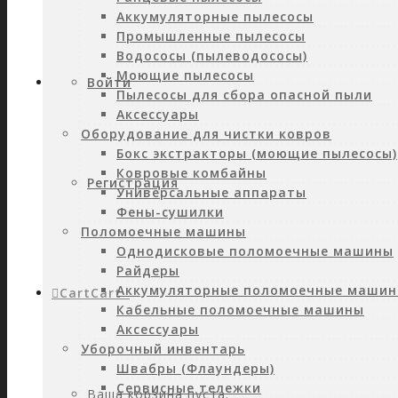
Аккумуляторные пылесосы
Промышленные пылесосы
Водососы (пылеводососы)
Моющие пылесосы
Войти
Пылесосы для сбора опасной пыли
Аксессуары
Оборудование для чистки ковров
Бокс экстракторы (моющие пылесосы)
Ковровые комбайны
Регистрация
Универсальные аппараты
Фены-сушилки
Поломоечные машины
Однодисковые поломоечные машины
Райдеры
Аккумуляторные поломоечные маши
Cart
Cart
0
Кабельные поломоечные машины
Аксессуары
Уборочный инвентарь
Швабры (Флаундеры)
Сервисные тележки
Ваша корзина пуста.