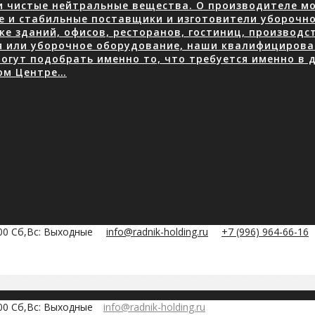
 чистые нейтральные вещества. О производителе мою
е и стабильные поставщики и изготовители уборочно
е зданий, офисов, ресторанов, гостиниц, производ
я или уборочное оборудование, наши квалифицирова
огут подобрать именно то, что требуется именно в д
ом Центре…
:00 Сб,Вс: Выходные
info@radnik-holding.ru
+7 (996) 964-66-16
:00 Сб,Вс: Выходные
info@radnik-holding.ru