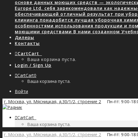
основе данных моющих средств — экологически
Europe Ltd. себя зарекомендовали как надежны
обеспечивающей отличный результат при уборк
клининга понадобится лучшая уборочная хими
особенностями использования продукции и пом
моющими средствами В нами созданном Учебн
Дилеры
Контакты
Cart
Cart
0
Ваша корзина пуста.
Login / Sign Up
Cart
Cart
0
Ваша корзина пуста.
Войти
г. Москва, ул. Мясницкая, д.30/1/2, строение 2
Пн-пт: 9:00-18
Cart
Cart
0
Ваша корзина пуста.
г. Москва, ул. Мясницкая, д.30/1/2, строение 2
Пн-пт: 9:00-18