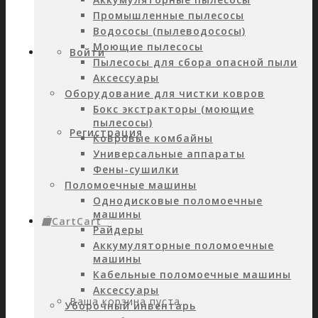
Промышленные пылесосы
Водососы (пылеводососы)
Моющие пылесосы
Войти
Пылесосы для сбора опасной пыли
Аксессуары
Оборудование для чистки ковров
Бокс экстракторы (моющие
пылесосы)
Регистрация
Ковровые комбайны
Универсальные аппараты
Фены-сушилки
Поломоечные машины
Однодисковые поломоечные
машины
Cart
Cart
0
Райдеры
Аккумуляторные поломоечные
машины
Кабельные поломоечные машины
Аксессуары
Ваша корзина пуста.
Уборочный инвентарь