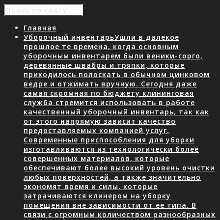
Главная
Уборочный инвентарь
Ушли в далекое
прошлое те времена, когда основным
уборочным инвентарем были веники-сорго,
деревянные швабры и тряпки, которые
приходилось полоскать в обычном цинковом
ведре и отжимать вручную. Сегодня даже
самая скромная по бюджету клининговая
служба стремится использовать в работе
качественный уборочный инвентарь, так как
от этого напрямую зависит качество
предоставляемых компанией услуг.
Современные приспособления для уборки
изготавливаются из технологически более
совершенных материалов, которые
обеспечивают более высокий уровень очистки
любых поверхностей, а также значительно
экономят время и силы, которые
затрачиваются клинером на уборку
помещения вне зависимости от ее типа. В
связи с огромным количеством разнообразных