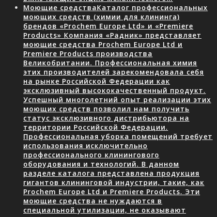
Моющие средства
Каталог профессиональных
моющих средств (химии для клининга)
брендов «Prochem Europe Ltd» и «Premiere
Products» Компания «Радник» представляет
моющие средства Prochem Europe Ltd и
Premiere Products производства
Великобритании. Профессиональная химия
этих производителей зарекомендовала себя
на рынке Российской Федерации как
эксклюзивный высококачественный продукт.
Успешный многолетний опыт реализации этих
моющих средств позволил нам получить
статус эксклюзивного дистрибьютора на
территории Российской Федерации.
Профессиональная уборка помещений требует
использования исключительно
профессионального клинингового
оборудования и технологий. В данном
разделе каталога представлена продукция
гигантов клининговой индустрии, такие, как
Prochem Europe Ltd и Premiere Products. Эти
моющие средства не нуждаются в
специальной утилизации, не оказывают