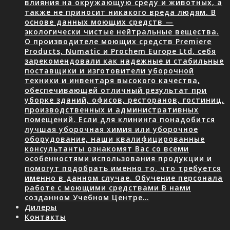
влияния на окружающую среду и животных, а
также не приносит никакого вреда людям. В
основе данных моющих средств —
экологически чистые нейтральные вещества.
О производителе моющих средств Premiere
Products, Numatic и Prochem Europe Ltd. себя
зарекомендовали как надежные и стабильные
поставщики и изготовители уборочной
техники и инвентаря высокого качества,
обеспечивающей отличный результат при
уборке зданий, офисов, ресторанов, гостиниц,
производственных и административных
помещений. Если для клининга понадобится
лучшая уборочная химия или уборочное
оборудование, наши квалифицированные
консультанты ознакомят Вас со всеми
особенностями использования продукции и
помогут подобрать именно то, что требуется
именно в данном случае. Обучение персонала
работе с моющими средствами В нами
созданном Учебном Центре…
Дилеры
Контакты