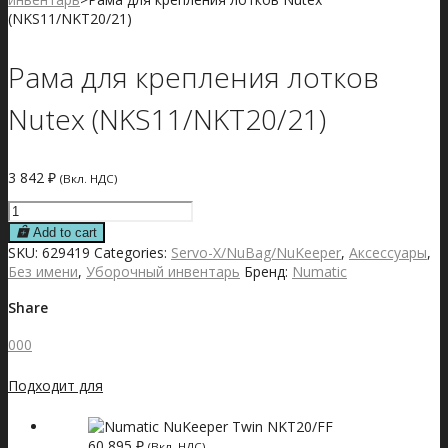
(NKS11/NKT20/21)
Рама для крепления лотков
Nutex (NKS11/NKT20/21)
3 842
₽
(Вкл. НДС)
Рама
для
Add to cart
крепления
SKU:
629419
Categories:
Servo-X/NuBag/NuKeeper
,
Аксессуары
,
лотков
Без имени
,
Уборочный инвентарь
Бренд:
Numatic
Nutex
(NKS11/NKT20/21)
Share
quantity
0
0
0
Подходит для
60 895
₽
(Вкл. НДС)