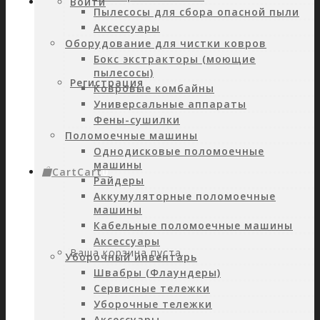
Войти
Пылесосы для сбора опасной пыли
Аксессуары
Оборудование для чистки ковров
Бокс экстракторы (моющие
пылесосы)
Регистрация
Ковровые комбайны
Универсальные аппараты
Фены-сушилки
Поломоечные машины
Однодисковые поломоечные
машины
Cart
Cart
0
Райдеры
Аккумуляторные поломоечные
машины
Кабельные поломоечные машины
Аксессуары
Ваша корзина пуста.
Уборочный инвентарь
Швабры (Флаундеры)
Сервисные тележки
Уборочные тележки
Аксессуары