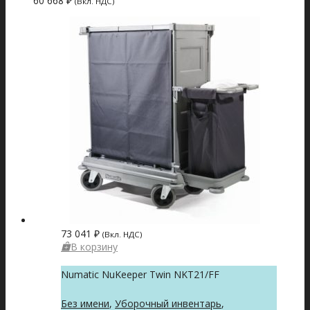
60 668
₽
(Вкл. НДС)
73 041
₽
(Вкл. НДС)
В корзину
Numatic NuKeeper Twin NKT21/FF
Без имени
,
Уборочный инвентарь
,