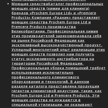
Моющие средства
Каталог профессиональных
моющих средств (химии для клининга)
брендов «Prochem Europe Ltd» и «Premiere
Products» Компания «Радник» представляет
моющие средства Prochem Europe Ltd и
Premiere Products производства
Великобритании. Профессиональная химия
этих производителей зарекомендовала себя
на рынке Российской Федерации как
эксклюзивный высококачественный продукт.
Успешный многолетний опыт реализации этих
моющих средств позволил нам получить
статус эксклюзивного дистрибьютора на
территории Российской Федерации.
Профессиональная уборка помещений требует
использования исключительно
профессионального клинингового
оборудования и технологий. В данном
разделе каталога представлена продукция
гигантов клининговой индустрии, такие, как
Prochem Europe Ltd и Premiere Products. Эти
моющие средства не нуждаются в
специальной утилизации, не оказывают