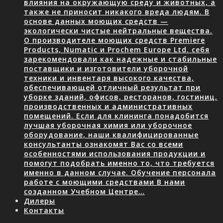
влияния на окружающую среду и животных, а
также не приносит никакого вреда людям. В
основе данных моющих средств —
экологически чистые нейтральные вещества.
О производителе моющих средств Premiere
Products, Numatic и Prochem Europe Ltd. себя
зарекомендовали как надежные и стабильные
поставщики и изготовители уборочной
техники и инвентаря высокого качества,
обеспечивающей отличный результат при
уборке зданий, офисов, ресторанов, гостиниц,
производственных и административных
помещений. Если для клининга понадобится
лучшая уборочная химия или уборочное
оборудование, наши квалифицированные
консультанты ознакомят Вас со всеми
особенностями использования продукции и
помогут подобрать именно то, что требуется
именно в данном случае. Обучение персонала
работе с моющими средствами В нами
созданном Учебном Центре…
Дилеры
Контакты