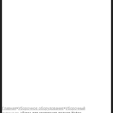
Главная
>
Уборочное оборудование
>
Уборочный
инвентарь
>
Рама для крепления лотков Nutex