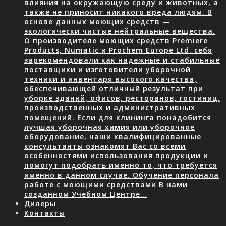
влияния на окружающую среду и животных, а
также не приносит никакого вреда людям. В
основе данных моющих средств —
экологически чистые нейтральные вещества.
О производителе моющих средств Premiere
Products, Numatic и Prochem Europe Ltd. себя
зарекомендовали как надежные и стабильные
поставщики и изготовители уборочной
техники и инвентаря высокого качества,
обеспечивающей отличный результат при
уборке зданий, офисов, ресторанов, гостиниц,
производственных и административных
помещений. Если для клининга понадобится
лучшая уборочная химия или уборочное
оборудование, наши квалифицированные
консультанты ознакомят Вас со всеми
особенностями использования продукции и
помогут подобрать именно то, что требуется
именно в данном случае. Обучение персонала
работе с моющими средствами В нами
созданном Учебном Центре…
Дилеры
Контакты