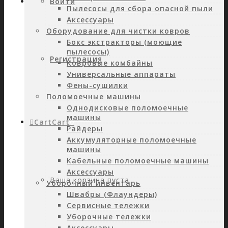
Войти
Пылесосы для сбора опасной пыли
Аксессуары
Оборудование для чистки ковров
Бокс экстракторы (моющие
пылесосы)
Регистрация
Ковровые комбайны
Универсальные аппараты
Фены-сушилки
Поломоечные машины
Однодисковые поломоечные
машины
Cart
Cart
0
Райдеры
Аккумуляторные поломоечные
машины
Кабельные поломоечные машины
Аксессуары
Ваша корзина пуста.
Уборочный инвентарь
Швабры (Флаундеры)
Сервисные тележки
Уборочные тележки
Аксессуары