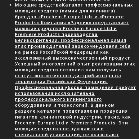
Моющие средства
Каталог профессиональных
моющих средств (химии для клининга)
брендов «Prochem Europe Ltd» и «Premiere
Products» Компания «Радник» представляет
моющие средства Prochem Europe Ltd и
Premiere Products производства
Великобритании. Профессиональная химия
этих производителей зарекомендовала себя
на рынке Российской Федерации как
эксклюзивный высококачественный продукт.
Успешный многолетний опыт реализации этих
моющих средств позволил нам получить
статус эксклюзивного дистрибьютора на
территории Российской Федерации.
Профессиональная уборка помещений требует
использования исключительно
профессионального клинингового
оборудования и технологий. В данном
разделе каталога представлена продукция
гигантов клининговой индустрии, такие, как
Prochem Europe Ltd и Premiere Products. Эти
моющие средства не нуждаются в
специальной утилизации, не оказывают