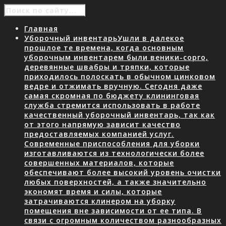
Главная
Уборочный инвентарь
Ушли в далекое
прошлое те времена, когда основным
уборочным инвентарем были веники-сорго,
деревянные швабры и тряпки, которые
приходилось полоскать в обычном цинковом
ведре и отжимать вручную. Сегодня даже
самая скромная по бюджету клининговая
служба стремится использовать в работе
качественный уборочный инвентарь, так как
от этого напрямую зависит качество
предоставляемых компанией услуг.
Современные приспособления для уборки
изготавливаются из технологически более
совершенных материалов, которые
обеспечивают более высокий уровень очистки
любых поверхностей, а также значительно
экономят время и силы, которые
затрачиваются клинером на уборку
помещения вне зависимости от ее типа. В
связи с огромным количеством разнообразных