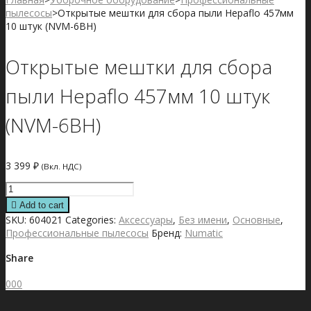
пылесосы
>
Открытые мештки для сбора пыли Hepaflo 457мм
10 штук (NVM-6BH)
Открытые мештки для сбора
пыли Hepaflo 457мм 10 штук
(NVM-6BH)
3 399
₽
(Вкл. НДС)
Открытые
мештки
Add to cart
для
SKU:
604021
Categories:
Аксессуары
,
Без имени
,
Основные
,
сбора
Профессиональные пылесосы
Бренд:
Numatic
пыли
Hepaflo
Share
457мм
10
0
0
0
штук
(NVM-