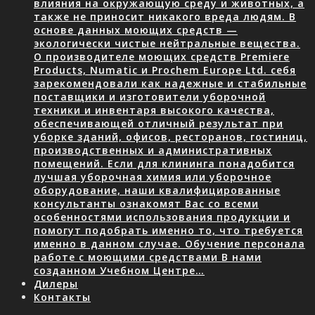
влияния на окружающую среду и животных, а
также не приносит никакого вреда людям. В
основе данных моющих средств —
экологически чистые нейтральные вещества.
О производителе моющих средств Premiere
Products, Numatic и Prochem Europe Ltd. себя
зарекомендовали как надежные и стабильные
поставщики и изготовители уборочной
техники и инвентаря высокого качества,
обеспечивающей отличный результат при
уборке зданий, офисов, ресторанов, гостиниц,
производственных и административных
помещений. Если для клининга понадобится
лучшая уборочная химия или уборочное
оборудование, наши квалифицированные
консультанты ознакомят Вас со всеми
особенностями использования продукции и
помогут подобрать именно то, что требуется
именно в данном случае. Обучение персонала
работе с моющими средствами В нами
созданном Учебном Центре…
Дилеры
Контакты