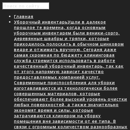
Главная
Уборочный инвентарь
Ушли в далекое
прошлое те времена, когда основным
уборочным инвентарем были веники-сорго,
деревянные швабры и тряпки, которые
приходилось полоскать в обычном цинковом
ведре и отжимать вручную. Сегодня даже
самая скромная по бюджету клининговая
служба стремится использовать в работе
качественный уборочный инвентарь, так как
от этого напрямую зависит качество
предоставляемых компанией услуг.
Современные приспособления для уборки
изготавливаются из технологически более
совершенных материалов, которые
обеспечивают более высокий уровень очистки
любых поверхностей, а также значительно
экономят время и силы, которые
затрачиваются клинером на уборку
помещения вне зависимости от ее типа. В
связи с огромным количеством разнообразных