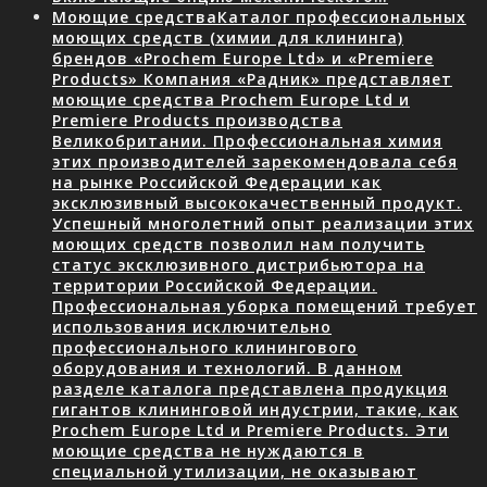
Моющие средства
Каталог профессиональных
моющих средств (химии для клининга)
брендов «Prochem Europe Ltd» и «Premiere
Products» Компания «Радник» представляет
моющие средства Prochem Europe Ltd и
Premiere Products производства
Великобритании. Профессиональная химия
этих производителей зарекомендовала себя
на рынке Российской Федерации как
эксклюзивный высококачественный продукт.
Успешный многолетний опыт реализации этих
моющих средств позволил нам получить
статус эксклюзивного дистрибьютора на
территории Российской Федерации.
Профессиональная уборка помещений требует
использования исключительно
профессионального клинингового
оборудования и технологий. В данном
разделе каталога представлена продукция
гигантов клининговой индустрии, такие, как
Prochem Europe Ltd и Premiere Products. Эти
моющие средства не нуждаются в
специальной утилизации, не оказывают