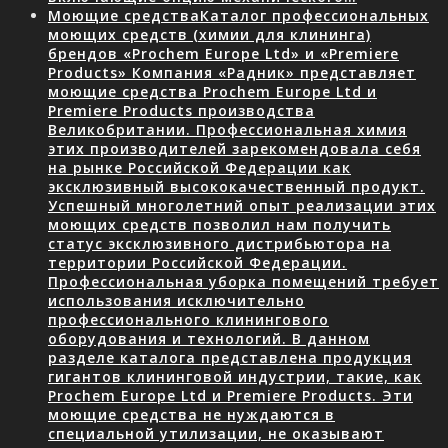
Моющие средства
Каталог профессиональных
моющих средств (химии для клининга)
брендов «Prochem Europe Ltd» и «Premiere
Products» Компания «Радник» представляет
моющие средства Prochem Europe Ltd и
Premiere Products производства
Великобритании. Профессиональная химия
этих производителей зарекомендовала себя
на рынке Российской Федерации как
эксклюзивный высококачественный продукт.
Успешный многолетний опыт реализации этих
моющих средств позволил нам получить
статус эксклюзивного дистрибьютора на
территории Российской Федерации.
Профессиональная уборка помещений требует
использования исключительно
профессионального клинингового
оборудования и технологий. В данном
разделе каталога представлена продукция
гигантов клининговой индустрии, такие, как
Prochem Europe Ltd и Premiere Products. Эти
моющие средства не нуждаются в
специальной утилизации, не оказывают