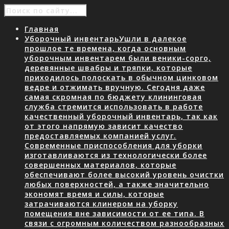
Главная
Уборочный инвентарь
Ушли в далекое
прошлое те времена, когда основным
уборочным инвентарем были веники-сорго,
деревянные швабры и тряпки, которые
приходилось полоскать в обычном цинковом
ведре и отжимать вручную. Сегодня даже
самая скромная по бюджету клининговая
служба стремится использовать в работе
качественный уборочный инвентарь, так как
от этого напрямую зависит качество
предоставляемых компанией услуг.
Современные приспособления для уборки
изготавливаются из технологически более
совершенных материалов, которые
обеспечивают более высокий уровень очистки
любых поверхностей, а также значительно
экономят время и силы, которые
затрачиваются клинером на уборку
помещения вне зависимости от ее типа. В
связи с огромным количеством разнообразных