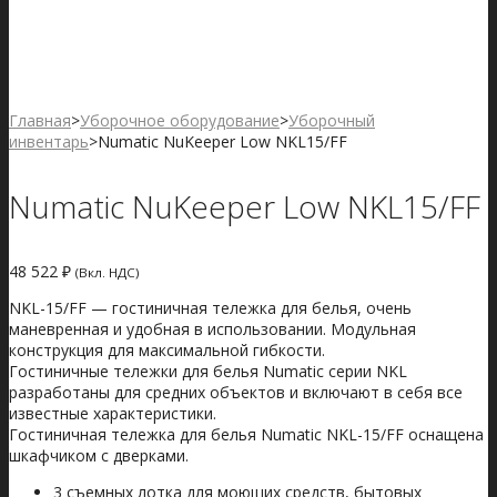
Numatic NuKeeper Low NKL15/FF
Numatic NuKeeper Single NKS11/FF
Главная
>
Уборочное оборудование
>
Уборочный
инвентарь
>
Numatic NuKeeper Low NKL15/FF
Numatic NuKeeper Low NKL15/FF
48 522
₽
(Вкл. НДС)
NKL-15/FF — гостиничная тележка для белья, очень
маневренная и удобная в использовании. Модульная
конструкция для максимальной гибкости.
Гостиничные тележки для белья Numatic серии NKL
разработаны для средних объектов и включают в себя все
известные характеристики.
Гостиничная тележка для белья Numatic NKL-15/FF оснащена
шкафчиком с дверками.
3 съемных лотка для моющих средств, бытовых