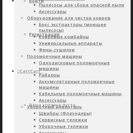
Войти
Пылесосы для сбора опасной пыли
Аксессуары
Оборудование для чистки ковров
Бокс экстракторы (моющие
пылесосы)
Регистрация
Ковровые комбайны
Универсальные аппараты
Фены-сушилки
Поломоечные машины
Однодисковые поломоечные
машины
Cart
Cart
0
Райдеры
Аккумуляторные поломоечные
машины
Кабельные поломоечные машины
Аксессуары
Ваша корзина пуста.
Уборочный инвентарь
Швабры (Флаундеры)
Сервисные тележки
Уборочные тележки
Аксессуары