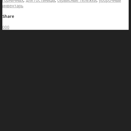
горничных
,
для гостиницы
,
сервисные тележки
,
уборочный
инвентарь
Share
0
0
0