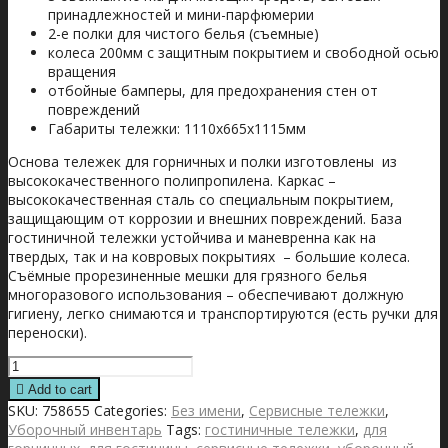
принадлежностей и мини-парфюмерии
2-е полки для чистого белья (съемные)
колеса 200мм с защитным покрытием и свободной осью
вращения
отбойные бамперы, для предохранения стен от
повреждений
Габариты тележки: 1110x665x1115мм
Основа тележек для горничных и полки изготовлены из
высококачественного полипропилена. Каркас –
высококачественная сталь со специальным покрытием,
защищающим от коррозии и внешних повреждений. База
гостиничной тележки устойчива и маневренна как на
твердых, так и на ковровых покрытиях – большие колеса.
Съёмные прорезиненные мешки для грязного белья
многоразового использования – обеспечивают должную
гигиену, легко снимаются и транспортируются (есть ручки для
переноски).
Numatic
NuKeeper
Add to cart
Low
SKU:
758655
Categories:
Без имени
,
Сервисные тележки
,
NKL15/FF
Уборочный инвентарь
Tags:
гостиничные тележки
,
для
quantity