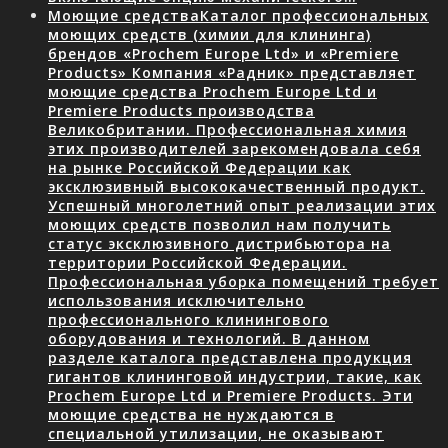
Моющие средства
Каталог профессиональных
моющих средств (химии для клининга)
брендов «Prochem Europe Ltd» и «Premiere
Products» Компания «Радник» представляет
моющие средства Prochem Europe Ltd и
Premiere Products производства
Великобритании. Профессиональная химия
этих производителей зарекомендовала себя
на рынке Российской Федерации как
эксклюзивный высококачественный продукт.
Успешный многолетний опыт реализации этих
моющих средств позволил нам получить
статус эксклюзивного дистрибьютора на
территории Российской Федерации.
Профессиональная уборка помещений требует
использования исключительно
профессионального клинингового
оборудования и технологий. В данном
разделе каталога представлена продукция
гигантов клининговой индустрии, такие, как
Prochem Europe Ltd и Premiere Products. Эти
моющие средства не нуждаются в
специальной утилизации, не оказывают