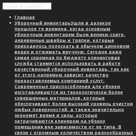
Главная
Уборочный инвентарь
Ушли в далекое
прошлое те времена, когда основным
уборочным инвентарем были веники-сорго,
деревянные швабры и тряпки, которые
приходилось полоскать в обычном цинковом
ведре и отжимать вручную. Сегодня даже
самая скромная по бюджету клининговая
служба стремится использовать в работе
качественный уборочный инвентарь, так как
от этого напрямую зависит качество
предоставляемых компанией услуг.
Современные приспособления для уборки
изготавливаются из технологически более
совершенных материалов, которые
обеспечивают более высокий уровень очистки
любых поверхностей, а также значительно
экономят время и силы, которые
затрачиваются клинером на уборку
помещения вне зависимости от ее типа. В
связи с огромным количеством разнообразных