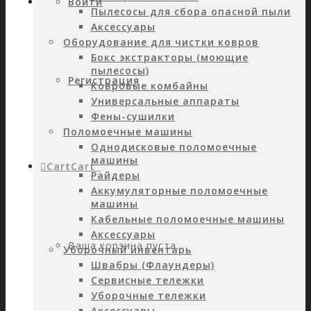
Войти
Пылесосы для сбора опасной пыли
Аксессуары
Оборудование для чистки ковров
Бокс экстракторы (моющие
пылесосы)
Регистрация
Ковровые комбайны
Универсальные аппараты
Фены-сушилки
Поломоечные машины
Однодисковые поломоечные
машины
Cart
Cart
0
Райдеры
Аккумуляторные поломоечные
машины
Кабельные поломоечные машины
Аксессуары
Ваша корзина пуста.
Уборочный инвентарь
Швабры (Флаундеры)
Сервисные тележки
Уборочные тележки
Аксессуары