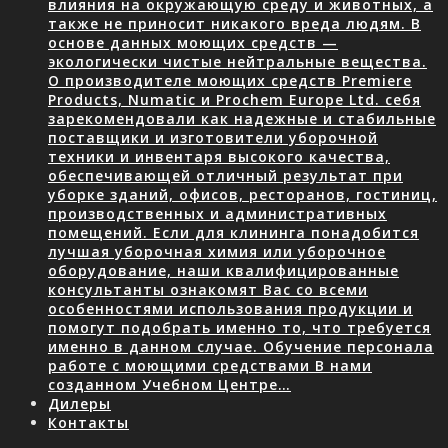
влияния на окружающую среду и животных, а
также не приносит никакого вреда людям. В
основе данных моющих средств —
экологически чистые нейтральные вещества.
О производителе моющих средств Premiere
Products, Numatic и Prochem Europe Ltd. себя
зарекомендовали как надежные и стабильные
поставщики и изготовители уборочной
техники и инвентаря высокого качества,
обеспечивающей отличный результат при
уборке зданий, офисов, ресторанов, гостиниц,
производственных и административных
помещений. Если для клининга понадобится
лучшая уборочная химия или уборочное
оборудование, наши квалифицированные
консультанты ознакомят Вас со всеми
особенностями использования продукции и
помогут подобрать именно то, что требуется
именно в данном случае. Обучение персонала
работе с моющими средствами В нами
созданном Учебном Центре…
Дилеры
Контакты