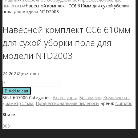
пылесосы
>
Навесной комплект CC6 610мм для сухой уборки
пола для модели NTD2003
Навесной комплект CC6 610мм
для сухой уборки пола для
модели NTD2003
24 262
₽
(Вкл. НДС)
Навесной
комплект
Add to cart
CC6
SKU:
607006
Categories:
Аксессуары
,
Без имени
,
Комплекты -
610мм
Диаметр 51мм
,
Профессиональные пылесосы
Бренд:
Numatic
для
сухой
Share
уборки
пола
0
0
0
для
модели