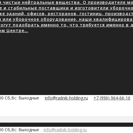
 чистые нейтральные вещества. О производителе мою
е и стабильные поставщики и изготовители уборочно
е зданий, офисов, ресторанов, гостиниц, производ
я или уборочное оборудование, наши квалифицирова
огут подобрать именно то, что требуется именно в д
ом Центре…
:00 Сб,Вс: Выходные
info@radnik-holding.ru
+7 (996) 964-66-16
:00 Сб,Вс: Выходные
info@radnik-holding.ru