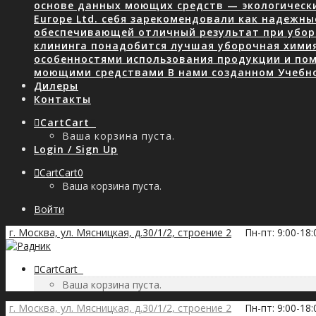
основе данных моющих средств — экологически
Europe Ltd. себя зарекомендовали как надежны
обеспечивающей отличный результат при уборк
клининга понадобится лучшая уборочная хими
особенностями использования продукции и пом
моющими средствами В нами созданном Учебн
Дилеры
Контакты
Cart
Cart
0
Ваша корзина пуста.
Login / Sign Up
Cart
Cart
0
Ваша корзина пуста.
Войти
г. Москва, ул. Мясницкая, д.30/1/2, строение 2
Пн-пт: 9:00-18
Cart
Cart
0
Ваша корзина пуста.
г. Москва, ул. Мясницкая, д.30/1/2, строение 2
Пн-пт: 9:00-18