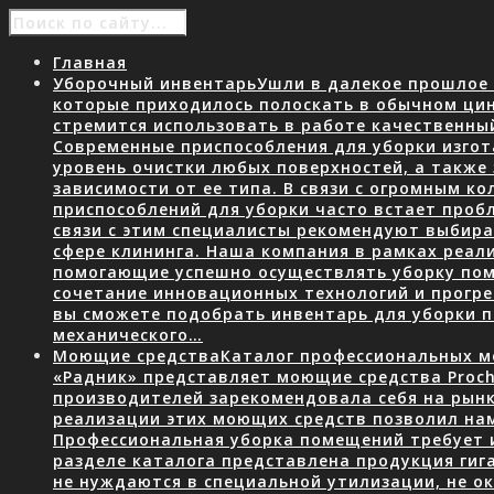
Главная
Уборочный инвентарь
Ушли в далекое прошлое 
которые приходилось полоскать в обычном ци
стремится использовать в работе качественны
Современные приспособления для уборки изгот
уровень очистки любых поверхностей, а также
зависимости от ее типа. В связи с огромным 
приспособлений для уборки часто встает пробл
связи с этим специалисты рекомендуют выбир
сфере клининга. Наша компания в рамках реал
помогающие успешно осуществлять уборку пом
сочетание инновационных технологий и прогр
вы сможете подобрать инвентарь для уборки
механического…
Моющие средства
Каталог профессиональных мо
«Радник» представляет моющие средства Proch
производителей зарекомендовала себя на рын
реализации этих моющих средств позволил нам
Профессиональная уборка помещений требует 
разделе каталога представлена продукция гига
не нуждаются в специальной утилизации, не о