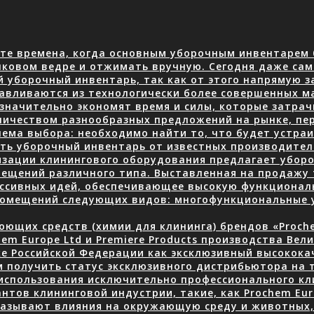
те времена, когда основным уборочным инвентарем 
нковом ведре и отжимать вручную. Сегодня даже сам
й уборочный инвентарь, так как от этого напрямую з
авливаются из технологически более совершенных м
 значительно экономят время и силы, которые затра
количеством разнообразных предложений на рынке, пе
ема выбора: необходимо найти то, что будет устраив
ать уборочный инвентарь от известных производите
изации клинингового оборудования предлагает уборо
ещений различного типа. Выставленная на продажу 
ессивных идей, обеспечивающее высокую функционал
 помещений следующих видов: многофункциональные
ющих средств (химии для клининга) брендов «Prochem
em Europe Ltd и Premiere Products производства Вел
ке Российской Федерации как эксклюзивный высокок
 получить статус эксклюзивного дистрибьютора на 
использования исключительно профессионального кли
нтов клининговой индустрии, такие, как Prochem Eur
казывают влияния на окружающую среду и животных, 