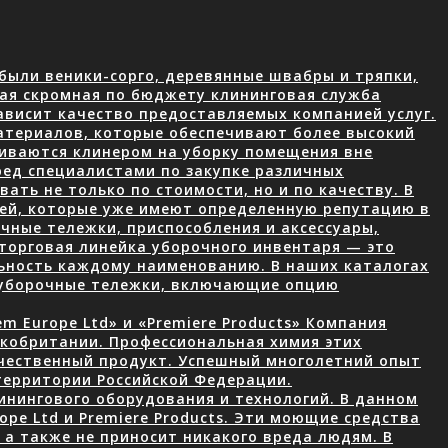
были веники-сорго, деревянные швабры и тряпки,
ая скромная по бюджету клининговая служба
ависит качество предоставляемых компанией услуг.
атериалов, которые обеспечивают более высокий
чиваются клинером на уборку помещения вне
ред специалистами по закупке различных
ать не только по стоимости, но и по качеству. В
лей, которые уже имеют определенную репутацию в
чные тележки, приспособления и аксессуары,
торговая линейка уборочного инвентаря — это
ьность каждому наименованию. В наших каталогах
 уборочные тележки, включающие опцию
 Europe Ltd» и «Premiere Products» Компания
икобритании. Профессиональная химия этих
ачественный продукт. Успешный многолетний опыт
территории Российской Федерации.
нингового оборудования и технологий. В данном
ope Ltd и Premiere Products. Эти моющие средства
а также не приносит никакого вреда людям. В