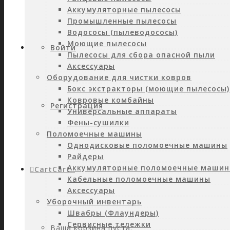
Аккумуляторные пылесосы
Промышленные пылесосы
Водососы (пылеводососы)
Моющие пылесосы
Войти
Пылесосы для сбора опасной пыли
Аксессуары
Оборудование для чистки ковров
Бокс экстракторы (моющие пылесосы)
Ковровые комбайны
Регистрация
Универсальные аппараты
Фены-сушилки
Поломоечные машины
Однодисковые поломоечные машины
Райдеры
Аккумуляторные поломоечные маши
Cart
Cart
0
Кабельные поломоечные машины
Аксессуары
Уборочный инвентарь
Швабры (Флаундеры)
Сервисные тележки
Ваша корзина пуста.