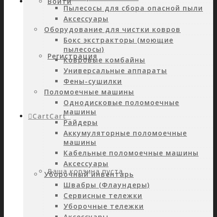
Войти
Пылесосы для сбора опасной пыли
Аксессуары
Оборудование для чистки ковров
Бокс экстракторы (моющие
пылесосы)
Регистрация
Ковровые комбайны
Универсальные аппараты
Фены-сушилки
Поломоечные машины
Однодисковые поломоечные
машины
Cart
Cart
0
Райдеры
Аккумуляторные поломоечные
машины
Кабельные поломоечные машины
Аксессуары
Ваша корзина пуста.
Уборочный инвентарь
Швабры (Флаундеры)
Сервисные тележки
Уборочные тележки
Аксессуары