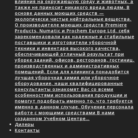
влияния на окружающую среду и животных, а
также не приносит никакого вреда людям. В
основе данных моющих средств —
экологически чистые нейтральные вещества.
О производителе моющих средств Premiere
Products, Numatic и Prochem Europe Ltd. себя
зарекомендовали как надежные и стабильные
поставщики и изготовители уборочной
техники и инвентаря высокого качества,
обеспечивающей отличный результат при
уборке зданий, офисов, ресторанов, гостиниц,
производственных и административных
помещений. Если для клининга понадобится
лучшая уборочная химия или уборочное
оборудование, наши квалифицированные
консультанты ознакомят Вас со всеми
особенностями использования продукции и
помогут подобрать именно то, что требуется
именно в данном случае. Обучение персонала
работе с моющими средствами В нами
созданном Учебном Центре…
Дилеры
Контакты