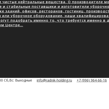
 чистые нейтральные вещества. О производителе мою
е и стабильные поставщики и изготовители уборочно
е зданий, офисов, ресторанов, гостиниц, производ
я или уборочное оборудование, наши квалифицирова
огут подобрать именно то, что требуется именно в д
ом Центре…
:00 Сб,Вс: Выходные
info@radnik-holding.ru
+7 (996) 964-66-16