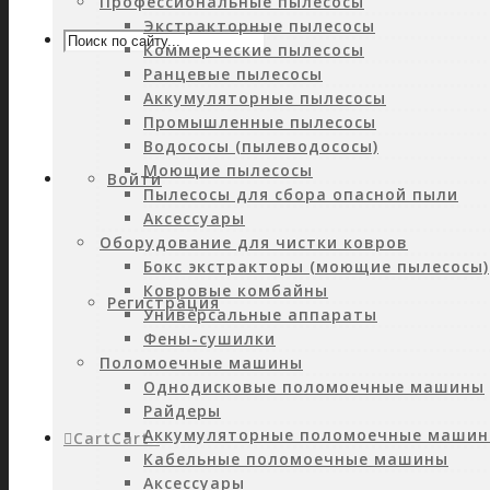
Профессиональные пылесосы
Экстракторные пылесосы
Коммерческие пылесосы
Ранцевые пылесосы
Аккумуляторные пылесосы
Промышленные пылесосы
Водососы (пылеводососы)
Моющие пылесосы
Войти
Пылесосы для сбора опасной пыли
Аксессуары
Оборудование для чистки ковров
Бокс экстракторы (моющие пылесосы)
Ковровые комбайны
Регистрация
Универсальные аппараты
Фены-сушилки
Поломоечные машины
Однодисковые поломоечные машины
Райдеры
Аккумуляторные поломоечные маши
Cart
Cart
0
Кабельные поломоечные машины
Аксессуары