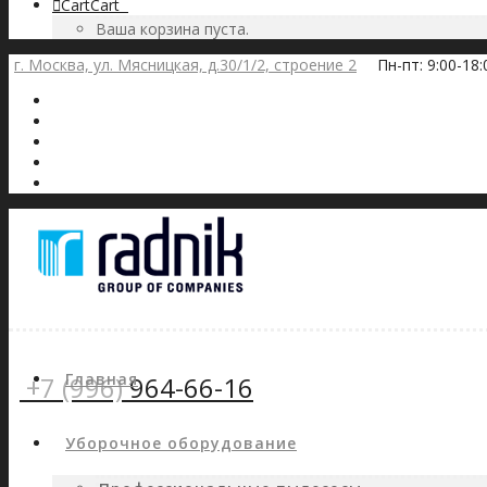
Cart
Cart
0
Ваша корзина пуста.
г. Москва, ул. Мясницкая, д.30/1/2, строение 2
Пн-пт: 9:00-18
Главная
+7 (996)
964-66-16
Уборочное оборудование