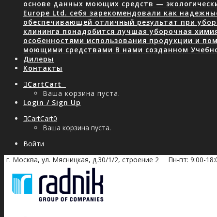
основе данных моющих средств — экологически
Europe Ltd. себя зарекомендовали как надежны
обеспечивающей отличный результат при уборк
клининга понадобится лучшая уборочная хими
особенностями использования продукции и пом
моющими средствами В нами созданном Учебн
Дилеры
Контакты
Cart
Cart
0
Ваша корзина пуста.
Login / Sign Up
Cart
Cart
0
Ваша корзина пуста.
Войти
г. Москва, ул. Мясницкая, д.30/1/2, строение 2
Пн-пт: 9:00-18