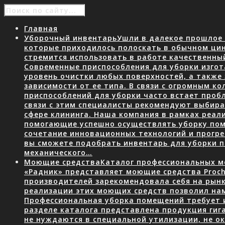
Главная
Уборочный инвентарь
Ушли в далекое прошлое 
которые приходилось полоскать в обычном ци
стремится использовать в работе качественны
Современные приспособления для уборки изгот
уровень очистки любых поверхностей, а также
зависимости от ее типа. В связи с огромным 
приспособлений для уборки часто встает пробл
связи с этим специалисты рекомендуют выбир
сфере клининга. Наша компания в рамках реал
помогающие успешно осуществлять уборку пом
сочетание инновационных технологий и прогр
вы сможете подобрать инвентарь для уборки
механического…
Моющие средства
Каталог профессиональных мо
«Радник» представляет моющие средства Proch
производителей зарекомендовала себя на рын
реализации этих моющих средств позволил нам
Профессиональная уборка помещений требует 
разделе каталога представлена продукция гига
не нуждаются в специальной утилизации, не о