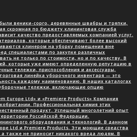
были веники-сорго, деревянные швабры и тряпки,
ая скромная по бюджету клининговая служба
ависит качество предоставляемых компанией услуг.
атериалов, которые обеспечивают более высокий
чиваются клинером на уборку помещения вне
ред специалистами по закупке различных
ать не только по стоимости, но и по качеству. В
лей, которые уже имеют определенную репутацию в
чные тележки, приспособления и аксессуары,
торговая линейка уборочного инвентаря — это
ьность каждому наименованию. В наших каталогах
 уборочные тележки, включающие опцию
 Europe Ltd» и «Premiere Products» Компания
икобритании. Профессиональная химия этих
ачественный продукт. Успешный многолетний опыт
территории Российской Федерации.
нингового оборудования и технологий. В данном
ope Ltd и Premiere Products. Эти моющие средства
а также не приносит никакого вреда людям. В