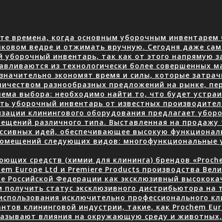
те времена, когда основным уборочным инвентарем 
нковом ведре и отжимать вручную. Сегодня даже сам
й уборочный инвентарь, так как от этого напрямую з
авливаются из технологически более совершенных м
 значительно экономят время и силы, которые затра
количеством разнообразных предложений на рынке, пе
ема выбора: необходимо найти то, что будет устраив
ать уборочный инвентарь от известных производите
изации клинингового оборудования предлагает уборо
ещений различного типа. Выставленная на продажу 
ессивных идей, обеспечивающее высокую функционал
 помещений следующих видов: многофункциональные
ющих средств (химии для клининга) брендов «Prochem
em Europe Ltd и Premiere Products производства Вел
ке Российской Федерации как эксклюзивный высокок
 получить статус эксклюзивного дистрибьютора на 
использования исключительно профессионального кли
нтов клининговой индустрии, такие, как Prochem Eur
казывают влияния на окружающую среду и животных, 