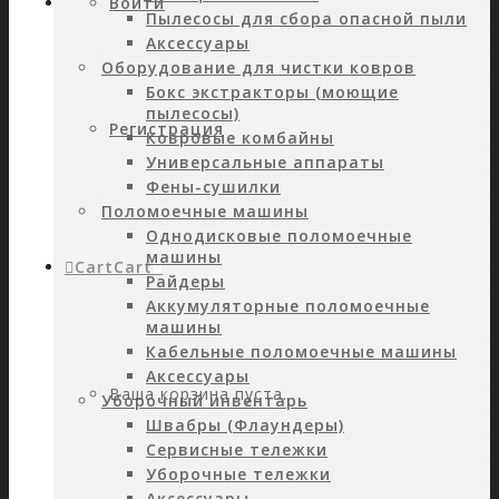
Войти
Пылесосы для сбора опасной пыли
Аксессуары
Оборудование для чистки ковров
Бокс экстракторы (моющие
пылесосы)
Регистрация
Ковровые комбайны
Универсальные аппараты
Фены-сушилки
Поломоечные машины
Однодисковые поломоечные
машины
Cart
Cart
0
Райдеры
Аккумуляторные поломоечные
машины
Кабельные поломоечные машины
Аксессуары
Ваша корзина пуста.
Уборочный инвентарь
Швабры (Флаундеры)
Сервисные тележки
Уборочные тележки
Аксессуары