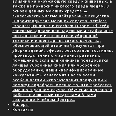
влияния на окружающую среду и животных, а
также не приносит никакого вреда людям. В
основе данных моющих средств —
экологически чистые нейтральные вещества.
О производителе моющих средств Premiere
Products, Numatic и Prochem Europe Ltd. себя
зарекомендовали как надежные и стабильные
поставщики и изготовители уборочной
техники и инвентаря высокого качества,
обеспечивающей отличный результат при
уборке зданий, офисов, ресторанов, гостиниц,
производственных и административных
помещений. Если для клининга понадобится
лучшая уборочная химия или уборочное
оборудование, наши квалифицированные
консультанты ознакомят Вас со всеми
особенностями использования продукции и
помогут подобрать именно то, что требуется
именно в данном случае. Обучение персонала
работе с моющими средствами В нами
созданном Учебном Центре…
Дилеры
Контакты