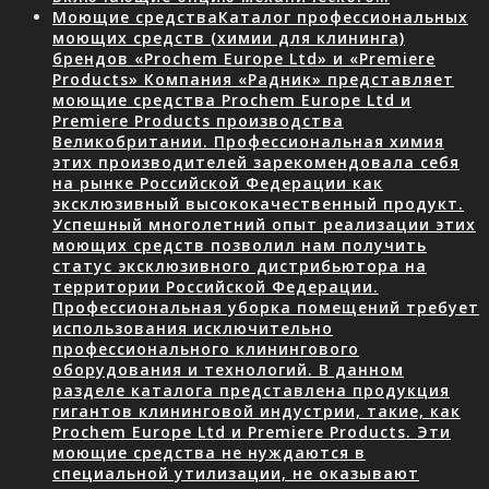
Моющие средства
Каталог профессиональных
моющих средств (химии для клининга)
брендов «Prochem Europe Ltd» и «Premiere
Products» Компания «Радник» представляет
моющие средства Prochem Europe Ltd и
Premiere Products производства
Великобритании. Профессиональная химия
этих производителей зарекомендовала себя
на рынке Российской Федерации как
эксклюзивный высококачественный продукт.
Успешный многолетний опыт реализации этих
моющих средств позволил нам получить
статус эксклюзивного дистрибьютора на
территории Российской Федерации.
Профессиональная уборка помещений требует
использования исключительно
профессионального клинингового
оборудования и технологий. В данном
разделе каталога представлена продукция
гигантов клининговой индустрии, такие, как
Prochem Europe Ltd и Premiere Products. Эти
моющие средства не нуждаются в
специальной утилизации, не оказывают