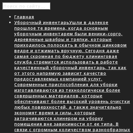
Главная
Уборочный инвентарь
Ушли в далекое
прошлое те времена, когда основным
уборочным инвентарем были веники-сорго,
деревянные швабры и тряпки, которые
приходилось полоскать в обычном цинковом
ведре и отжимать вручную. Сегодня даже
самая скромная по бюджету клининговая
служба стремится использовать в работе
качественный уборочный инвентарь, так как
от этого напрямую зависит качество
предоставляемых компанией услуг.
Современные приспособления для уборки
изготавливаются из технологически более
совершенных материалов, которые
обеспечивают более высокий уровень очистки
любых поверхностей, а также значительно
экономят время и силы, которые
затрачиваются клинером на уборку
помещения вне зависимости от ее типа. В
связи с огромным количеством разнообразных