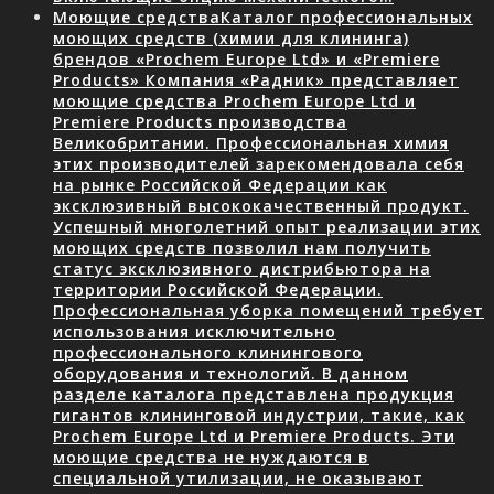
Моющие средства
Каталог профессиональных
моющих средств (химии для клининга)
брендов «Prochem Europe Ltd» и «Premiere
Products» Компания «Радник» представляет
моющие средства Prochem Europe Ltd и
Premiere Products производства
Великобритании. Профессиональная химия
этих производителей зарекомендовала себя
на рынке Российской Федерации как
эксклюзивный высококачественный продукт.
Успешный многолетний опыт реализации этих
моющих средств позволил нам получить
статус эксклюзивного дистрибьютора на
территории Российской Федерации.
Профессиональная уборка помещений требует
использования исключительно
профессионального клинингового
оборудования и технологий. В данном
разделе каталога представлена продукция
гигантов клининговой индустрии, такие, как
Prochem Europe Ltd и Premiere Products. Эти
моющие средства не нуждаются в
специальной утилизации, не оказывают