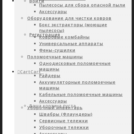
Войти
Пылесосы для сбора опасной пыли
Аксессуары
Оборудование для чистки ковров
Бокс экстракторы (моющие
пылесосы)
Регистрация
Ковровые комбайны
Универсальные аппараты
Фены-сушилки
Поломоечные машины
Однодисковые поломоечные
машины
Cart
Cart
0
Райдеры
Аккумуляторные поломоечные
машины
Кабельные поломоечные машины
Аксессуары
Ваша корзина пуста.
Уборочный инвентарь
Швабры (Флаундеры)
Сервисные тележки
Уборочные тележки
Аксессуары