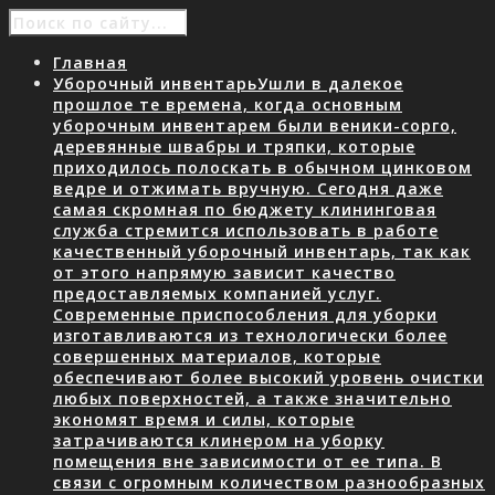
Главная
Уборочный инвентарь
Ушли в далекое
прошлое те времена, когда основным
уборочным инвентарем были веники-сорго,
деревянные швабры и тряпки, которые
приходилось полоскать в обычном цинковом
ведре и отжимать вручную. Сегодня даже
самая скромная по бюджету клининговая
служба стремится использовать в работе
качественный уборочный инвентарь, так как
от этого напрямую зависит качество
предоставляемых компанией услуг.
Современные приспособления для уборки
изготавливаются из технологически более
совершенных материалов, которые
обеспечивают более высокий уровень очистки
любых поверхностей, а также значительно
экономят время и силы, которые
затрачиваются клинером на уборку
помещения вне зависимости от ее типа. В
связи с огромным количеством разнообразных