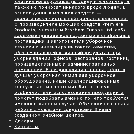
влияния на окружающую среду и животных, а
также не приносит никакого вреда людям. В
основе данных моющих средств —
экологически чистые нейтральные вещества.
О производителе моющих средств Premiere
Products, Numatic и Prochem Europe Ltd. себя
зарекомендовали как надежные и стабильные
поставщики и изготовители уборочной
техники и инвентаря высокого качества,
обеспечивающей отличный результат при
уборке зданий, офисов, ресторанов, гостиниц,
производственных и административных
помещений. Если для клининга понадобится
лучшая уборочная химия или уборочное
оборудование, наши квалифицированные
консультанты ознакомят Вас со всеми
особенностями использования продукции и
помогут подобрать именно то, что требуется
именно в данном случае. Обучение персонала
работе с моющими средствами В нами
созданном Учебном Центре…
Дилеры
Контакты