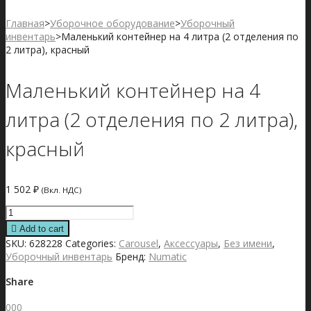
Главная
>
Уборочное оборудование
>
Уборочный
инвентарь
>
Маленький контейнер на 4 литра (2 отделения по
2 литра), красный
Маленький контейнер на 4
литра (2 отделения по 2 литра),
красный
1 502
₽
(Вкл. НДС)
Маленький
контейнер
Add to cart
на
SKU:
628228
Categories:
Carousel
,
Аксессуары
,
Без имени
,
4
Уборочный инвентарь
Бренд:
Numatic
литра
(2
Share
отделения
по
0
0
0