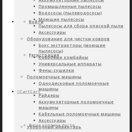
Промышленные пылесосы
Водососы (пылеводососы)
Моющие пылесосы
Войти
Пылесосы для сбора опасной пыли
Аксессуары
Оборудование для чистки ковров
Бокс экстракторы (моющие
пылесосы)
Регистрация
Ковровые комбайны
Универсальные аппараты
Фены-сушилки
Поломоечные машины
Однодисковые поломоечные
машины
Cart
Cart
0
Райдеры
Аккумуляторные поломоечные
машины
Кабельные поломоечные машины
Аксессуары
Ваша корзина пуста.
Уборочный инвентарь