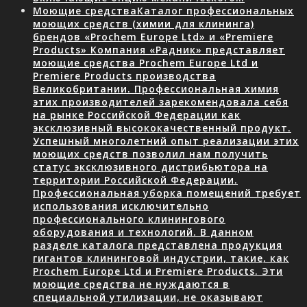
Моющие средства
Каталог профессиональных
моющих средств (химии для клининга)
брендов «Prochem Europe Ltd» и «Premiere
Products» Компания «Радник» представляет
моющие средства Prochem Europe Ltd и
Premiere Products производства
Великобритании. Профессиональная химия
этих производителей зарекомендовала себя
на рынке Российской Федерации как
эксклюзивный высококачественный продукт.
Успешный многолетний опыт реализации этих
моющих средств позволил нам получить
статус эксклюзивного дистрибьютора на
территории Российской Федерации.
Профессиональная уборка помещений требует
использования исключительно
профессионального клинингового
оборудования и технологий. В данном
разделе каталога представлена продукция
гигантов клининговой индустрии, такие, как
Prochem Europe Ltd и Premiere Products. Эти
моющие средства не нуждаются в
специальной утилизации, не оказывают