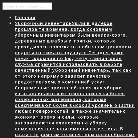
Главная
Уборочный инвентарь
Ушли в далекое
прошлое те времена, когда основным
уборочным инвентарем были веники-сорго,
деревянные швабры и тряпки, которые
приходилось полоскать в обычном цинковом
ведре и отжимать вручную. Сегодня даже
самая скромная по бюджету клининговая
служба стремится использовать в работе
качественный уборочный инвентарь, так как
от этого напрямую зависит качество
предоставляемых компанией услуг.
Современные приспособления для уборки
изготавливаются из технологически более
совершенных материалов, которые
обеспечивают более высокий уровень очистки
любых поверхностей, а также значительно
экономят время и силы, которые
затрачиваются клинером на уборку
помещения вне зависимости от ее типа. В
связи с огромным количеством разнообразных