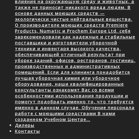
влияния на окружающую среду и животных, а
также не приносит никакого вреда людям. В
основе данных моющих средств —
экологически чистые нейтральные вещества.
О производителе моющих средств Premiere
Products, Numatic и Prochem Europe Ltd. себя
зарекомендовали как надежные и стабильные
поставщики и изготовители уборочной
техники и инвентаря высокого качества,
обеспечивающей отличный результат при
уборке зданий, офисов, ресторанов, гостиниц,
производственных и административных
помещений. Если для клининга понадобится
лучшая уборочная химия или уборочное
оборудование, наши квалифицированные
консультанты ознакомят Вас со всеми
особенностями использования продукции и
помогут подобрать именно то, что требуется
именно в данном случае. Обучение персонала
работе с моющими средствами В нами
созданном Учебном Центре…
Дилеры
Контакты