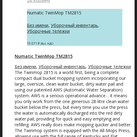
В корзину
Numatic TwinMop TM2815
Без имени
,
Уборочный инвентарь
,
Уборочные тележки
15 071
₽
(Вкл. НДС)
Numatic TwinMop TM2815
Без имени
,
Уборочный инвентарь
,
Уборочные тележки
The Twinmop 2815 is a world first, being a complete
compact dual bucket mopping system incorporating our
large, oversize, clean water bucket, dirty water pail and
using our patented AWS (Automatic Water Separation)
system. AWS is a serious operational advance… it means
you only work from the one generous 28-litre clean water
bucket below the press, but every time you use the press
the water is automatically discharged into the red dirty
water pail, providing for quick and easy emptying and
refilling. AWS really does make mopping quicker and better.
The Twinmop system is equipped with the All-Mops Press,
allowing use with the full range of Kentucky and Flat