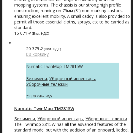
mopping systems. The chassis is our strong high profile
construction, running on 75мм (3”) non-marking castors,
ensuring excellent mobility. A small caddy is also provided to
permit all those essential cloths, sprays, etc to be carried as
standard.
15 071
₽
(Вкл. НДС)
20 379
₽
(Вкл. НДС)
В корзину
Numatic TwinMop TM2815W
Без имени
,
Уборочный инвентарь
,
Уборочные тележки
20 379
₽
(Вкл. НДС)
Numatic TwinMop TM2815W
Без имени
,
Уборочный инвентарь
,
Уборочные тележки
The Twinmop 2815W has all the advanced features of the
standard model but with the addition of an onboard, lidded,