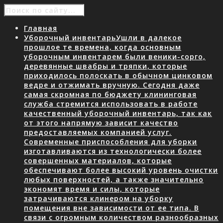
Главная
Уборочный инвентарь
Ушли в далекое
прошлое те времена, когда основным
уборочным инвентарем были веники-сорго,
деревянные швабры и тряпки, которые
приходилось полоскать в обычном цинковом
ведре и отжимать вручную. Сегодня даже
самая скромная по бюджету клининговая
служба стремится использовать в работе
качественный уборочный инвентарь, так как
от этого напрямую зависит качество
предоставляемых компанией услуг.
Современные приспособления для уборки
изготавливаются из технологически более
совершенных материалов, которые
обеспечивают более высокий уровень очистки
любых поверхностей, а также значительно
экономят время и силы, которые
затрачиваются клинером на уборку
помещения вне зависимости от ее типа. В
связи с огромным количеством разнообразных