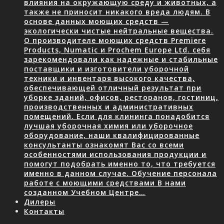
влияния на окружающую среду и животных, а
также не приносит никакого вреда людям. В
основе данных моющих средств —
экологически чистые нейтральные вещества.
О производителе моющих средств Premiere
Products, Numatic и Prochem Europe Ltd. себя
зарекомендовали как надежные и стабильные
поставщики и изготовители уборочной
техники и инвентаря высокого качества,
обеспечивающей отличный результат при
уборке зданий, офисов, ресторанов, гостиниц,
производственных и административных
помещений. Если для клининга понадобится
лучшая уборочная химия или уборочное
оборудование, наши квалифицированные
консультанты ознакомят Вас со всеми
особенностями использования продукции и
помогут подобрать именно то, что требуется
именно в данном случае. Обучение персонала
работе с моющими средствами В нами
созданном Учебном Центре…
Дилеры
Контакты