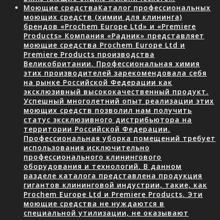
Моющие средства
Каталог профессиональных
моющих средств (химии для клининга)
брендов «Prochem Europe Ltd» и «Premiere
Products» Компания «Радник» представляет
моющие средства Prochem Europe Ltd и
Premiere Products производства
Великобритании. Профессиональная химия
этих производителей зарекомендовала себя
на рынке Российской Федерации как
эксклюзивный высококачественный продукт.
Успешный многолетний опыт реализации этих
моющих средств позволил нам получить
статус эксклюзивного дистрибьютора на
территории Российской Федерации.
Профессиональная уборка помещений требует
использования исключительно
профессионального клинингового
оборудования и технологий. В данном
разделе каталога представлена продукция
гигантов клининговой индустрии, такие, как
Prochem Europe Ltd и Premiere Products. Эти
моющие средства не нуждаются в
специальной утилизации, не оказывают