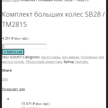
Комплект больших колес SB28 /
TM2815
4 251
₽
(Вкл. НДС)
Комплект
больших
Add to cart
колес
SKU:
629357
Categories:
Аксессуары
,
Без имени
,
Основные для
SB28
мытья полов
,
Уборочный инвентарь
Бренд:
Numatic
/
TM2815
Share
quantity
0
0
0
Подходит для
15 071
₽
(Вкл. НДС)