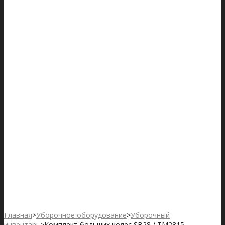
Главная
>
Уборочное оборудование
>
Уборочный
инвентарь
>
Комплект больших колес SB28 / TM2815