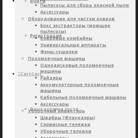
Войти
Пылесосы для сбора опасной пыли
Аксессуары
Оборудование для чистки ковров
Бокс экстракторы (моющие
пылесосы)
Регистрация
Ковровые комбайны
Универсальные аппараты
Фены-сушилки
Поломоечные машины
Однодисковые поломоечные
машины
Cart
Cart
0
Райдеры
Аккумуляторные поломоечные
машины
Кабельные поломоечные машины
Аксессуары
Ваша корзина пуста.
Уборочный инвентарь
Швабры (Флаундеры)
Сервисные тележки
Уборочные тележки
Аксессуары