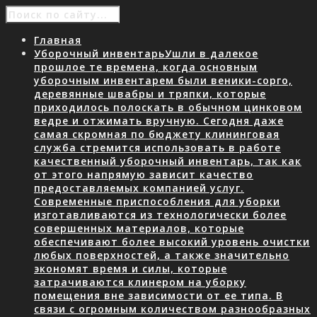
Главная
Уборочный инвентарь
Ушли в далекое
прошлое те времена, когда основным
уборочным инвентарем были веники-сорго,
деревянные швабры и тряпки, которые
приходилось полоскать в обычном цинковом
ведре и отжимать вручную. Сегодня даже
самая скромная по бюджету клининговая
служба стремится использовать в работе
качественный уборочный инвентарь, так как
от этого напрямую зависит качество
предоставляемых компанией услуг.
Современные приспособления для уборки
изготавливаются из технологически более
совершенных материалов, которые
обеспечивают более высокий уровень очистки
любых поверхностей, а также значительно
экономят время и силы, которые
затрачиваются клинером на уборку
помещения вне зависимости от ее типа. В
связи с огромным количеством разнообразных