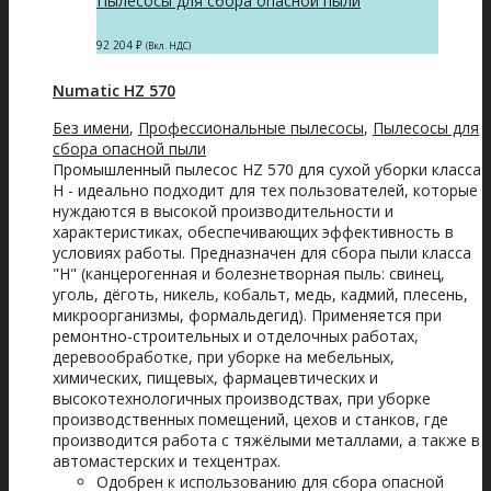
Пылесосы для сбора опасной пыли
92 204
₽
(Вкл. НДС)
Numatic HZ 570
Без имени
,
Профессиональные пылесосы
,
Пылесосы для
сбора опасной пыли
Промышленный пылесос HZ 570 для сухой уборки класса
H - идеально подходит для тех пользователей, которые
нуждаются в высокой производительности и
характеристиках, обеспечивающих эффективность в
условиях работы. Предназначен для сбора пыли класса
"Н" (канцерогенная и болезнетворная пыль: свинец,
уголь, дёготь, никель, кобальт, медь, кадмий, плесень,
микроорганизмы, формальдегид). Применяется при
ремонтно-строительных и отделочных работах,
деревообработке, при уборке на мебельных,
химических, пищевых, фармацевтических и
высокотехнологичных производствах, при уборке
производственных помещений, цехов и станков, где
производится работа с тяжёлыми металлами, а также в
автомастерских и техцентрах.
Одобрен к использованию для сбора опасной