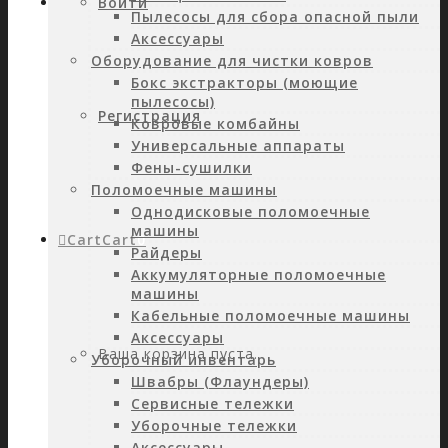
Войти
Пылесосы для сбора опасной пыли
Аксессуары
Оборудование для чистки ковров
Бокс экстракторы (моющие
пылесосы)
Регистрация
Ковровые комбайны
Универсальные аппараты
Фены-сушилки
Поломоечные машины
Однодисковые поломоечные
машины
Cart
Cart
0
Райдеры
Аккумуляторные поломоечные
машины
Кабельные поломоечные машины
Аксессуары
Ваша корзина пуста.
Уборочный инвентарь
Швабры (Флаундеры)
Сервисные тележки
Уборочные тележки
Аксессуары