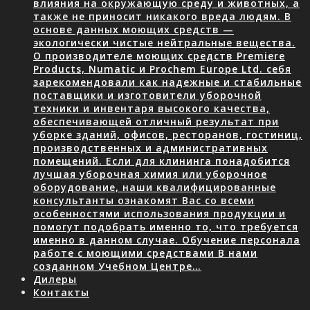
влияния на окружающую среду и животных, а
также не приносит никакого вреда людям. В
основе данных моющих средств —
экологически чистые нейтральные вещества.
О производителе моющих средств Premiere
Products, Numatic и Prochem Europe Ltd. себя
зарекомендовали как надежные и стабильные
поставщики и изготовители уборочной
техники и инвентаря высокого качества,
обеспечивающей отличный результат при
уборке зданий, офисов, ресторанов, гостиниц,
производственных и административных
помещений. Если для клининга понадобится
лучшая уборочная химия или уборочное
оборудование, наши квалифицированные
консультанты ознакомят Вас со всеми
особенностями использования продукции и
помогут подобрать именно то, что требуется
именно в данном случае. Обучение персонала
работе с моющими средствами В нами
созданном Учебном Центре…
Дилеры
Контакты