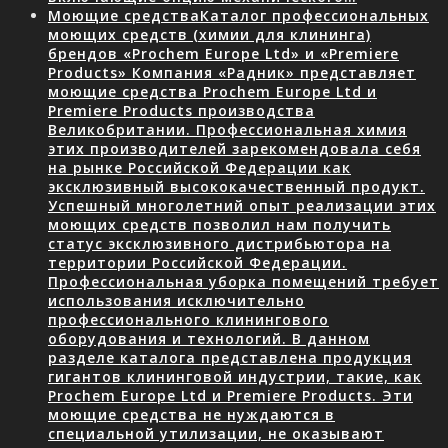
Моющие средства
Каталог профессиональных
моющих средств (химии для клининга)
брендов «Prochem Europe Ltd» и «Premiere
Products» Компания «Радник» представляет
моющие средства Prochem Europe Ltd и
Premiere Products производства
Великобритании. Профессиональная химия
этих производителей зарекомендовала себя
на рынке Российской Федерации как
эксклюзивный высококачественный продукт.
Успешный многолетний опыт реализации этих
моющих средств позволил нам получить
статус эксклюзивного дистрибьютора на
территории Российской Федерации.
Профессиональная уборка помещений требует
использования исключительно
профессионального клинингового
оборудования и технологий. В данном
разделе каталога представлена продукция
гигантов клининговой индустрии, такие, как
Prochem Europe Ltd и Premiere Products. Эти
моющие средства не нуждаются в
специальной утилизации, не оказывают