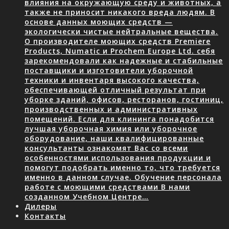
влияния на окружающую среду и животных, а
также не приносит никакого вреда людям. В
основе данных моющих средств —
экологически чистые нейтральные вещества.
О производителе моющих средств Premiere
Products, Numatic и Prochem Europe Ltd. себя
зарекомендовали как надежные и стабильные
поставщики и изготовители уборочной
техники и инвентаря высокого качества,
обеспечивающей отличный результат при
уборке зданий, офисов, ресторанов, гостиниц,
производственных и административных
помещений. Если для клининга понадобится
лучшая уборочная химия или уборочное
оборудование, наши квалифицированные
консультанты ознакомят Вас со всеми
особенностями использования продукции и
помогут подобрать именно то, что требуется
именно в данном случае. Обучение персонала
работе с моющими средствами В нами
созданном Учебном Центре…
Дилеры
Контакты