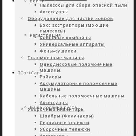
Войти
Пылесосы для сбора опасной пыли
Аксессуары
Оборудование для чистки ковров
Бокс экстракторы (моющие
пылесосы)
Регистрация
Ковровые комбайны
Универсальные аппараты
Фены-сушилки
Поломоечные машины
Однодисковые поломоечные
машины
Cart
Cart
0
Райдеры
Аккумуляторные поломоечные
машины
Кабельные поломоечные машины
Аксессуары
Ваша корзина пуста.
Уборочный инвентарь
Швабры (Флаундеры)
Сервисные тележки
Уборочные тележки
Аксессуары