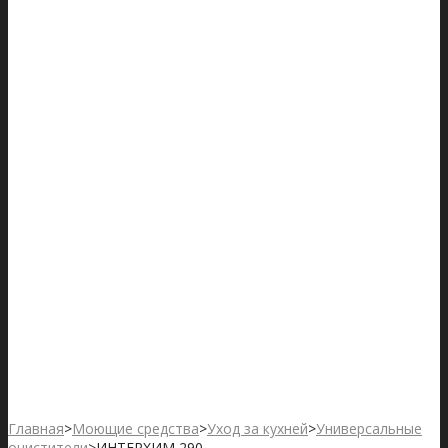
Главная
>
Моющие средства
>
Уход за кухней
>
Универсальные
очистители
>
ИНТЕРХИМ 290