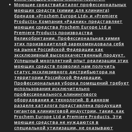
Моющие средства
Каталог профессиональных
моющих средств (химии для клининга)
брендов «Prochem Europe Ltd» и «Premiere
Products» Компания «Радник» представляет
моющие средства Prochem Europe Ltd и
Premiere Products производства
Великобритании. Профессиональная химия
этих производителей зарекомендовала себя
на рынке Российской Федерации как
эксклюзивный высококачественный продукт.
Успешный многолетний опыт реализации этих
моющих средств позволил нам получить
статус эксклюзивного дистрибьютора на
территории Российской Федерации.
Профессиональная уборка помещений требует
использования исключительно
профессионального клинингового
оборудования и технологий. В данном
разделе каталога представлена продукция
гигантов клининговой индустрии, такие, как
Prochem Europe Ltd и Premiere Products. Эти
моющие средства не нуждаются в
специальной утилизации, не оказывают