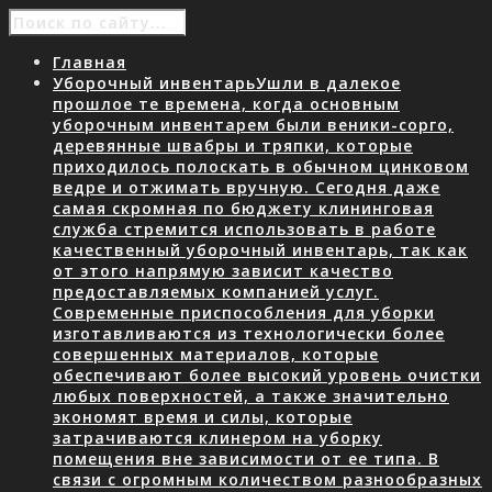
Главная
Уборочный инвентарь
Ушли в далекое
прошлое те времена, когда основным
уборочным инвентарем были веники-сорго,
деревянные швабры и тряпки, которые
приходилось полоскать в обычном цинковом
ведре и отжимать вручную. Сегодня даже
самая скромная по бюджету клининговая
служба стремится использовать в работе
качественный уборочный инвентарь, так как
от этого напрямую зависит качество
предоставляемых компанией услуг.
Современные приспособления для уборки
изготавливаются из технологически более
совершенных материалов, которые
обеспечивают более высокий уровень очистки
любых поверхностей, а также значительно
экономят время и силы, которые
затрачиваются клинером на уборку
помещения вне зависимости от ее типа. В
связи с огромным количеством разнообразных