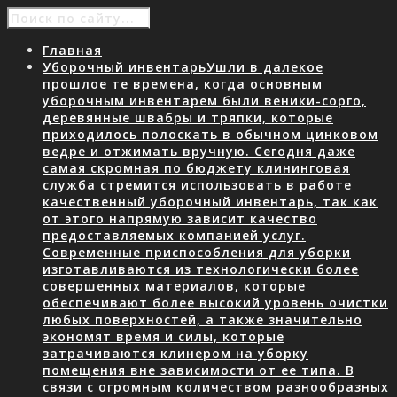
Главная
Уборочный инвентарь
Ушли в далекое
прошлое те времена, когда основным
уборочным инвентарем были веники-сорго,
деревянные швабры и тряпки, которые
приходилось полоскать в обычном цинковом
ведре и отжимать вручную. Сегодня даже
самая скромная по бюджету клининговая
служба стремится использовать в работе
качественный уборочный инвентарь, так как
от этого напрямую зависит качество
предоставляемых компанией услуг.
Современные приспособления для уборки
изготавливаются из технологически более
совершенных материалов, которые
обеспечивают более высокий уровень очистки
любых поверхностей, а также значительно
экономят время и силы, которые
затрачиваются клинером на уборку
помещения вне зависимости от ее типа. В
связи с огромным количеством разнообразных