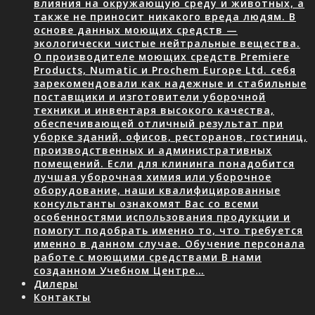
влияния на окружающую среду и животных, а
также не приносит никакого вреда людям. В
основе данных моющих средств —
экологически чистые нейтральные вещества.
О производителе моющих средств Premiere
Products, Numatic и Prochem Europe Ltd. себя
зарекомендовали как надежные и стабильные
поставщики и изготовители уборочной
техники и инвентаря высокого качества,
обеспечивающей отличный результат при
уборке зданий, офисов, ресторанов, гостиниц,
производственных и административных
помещений. Если для клининга понадобится
лучшая уборочная химия или уборочное
оборудование, наши квалифицированные
консультанты ознакомят Вас со всеми
особенностями использования продукции и
помогут подобрать именно то, что требуется
именно в данном случае. Обучение персонала
работе с моющими средствами В нами
созданном Учебном Центре…
Дилеры
Контакты