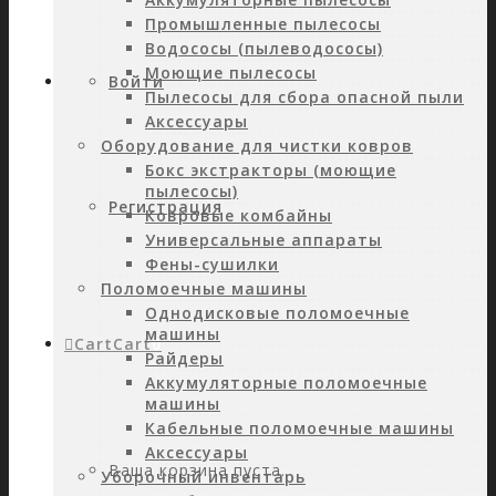
Промышленные пылесосы
Водососы (пылеводососы)
Моющие пылесосы
Войти
Пылесосы для сбора опасной пыли
Аксессуары
Оборудование для чистки ковров
Бокс экстракторы (моющие
пылесосы)
Регистрация
Ковровые комбайны
Универсальные аппараты
Фены-сушилки
Поломоечные машины
Однодисковые поломоечные
машины
Cart
Cart
0
Райдеры
Аккумуляторные поломоечные
машины
Кабельные поломоечные машины
Аксессуары
Ваша корзина пуста.
Уборочный инвентарь