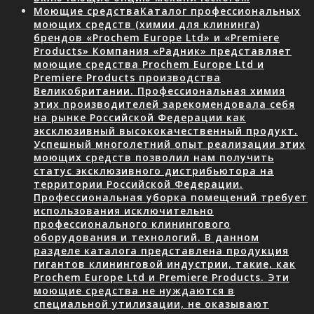
Моющие средства
Каталог профессиональных
моющих средств (химии для клининга)
брендов «Prochem Europe Ltd» и «Premiere
Products» Компания «Радник» представляет
моющие средства Prochem Europe Ltd и
Premiere Products производства
Великобритании. Профессиональная химия
этих производителей зарекомендовала себя
на рынке Российской Федерации как
эксклюзивный высококачественный продукт.
Успешный многолетний опыт реализации этих
моющих средств позволил нам получить
статус эксклюзивного дистрибьютора на
территории Российской Федерации.
Профессиональная уборка помещений требует
использования исключительно
профессионального клинингового
оборудования и технологий. В данном
разделе каталога представлена продукция
гигантов клининговой индустрии, такие, как
Prochem Europe Ltd и Premiere Products. Эти
моющие средства не нуждаются в
специальной утилизации, не оказывают