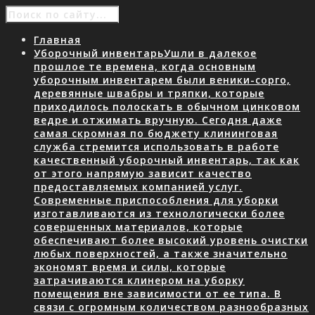
Главная
Уборочный инвентарь
Ушли в далекое
прошлое те времена, когда основным
уборочным инвентарем были веники-сорго,
деревянные швабры и тряпки, которые
приходилось полоскать в обычном цинковом
ведре и отжимать вручную. Сегодня даже
самая скромная по бюджету клининговая
служба стремится использовать в работе
качественный уборочный инвентарь, так как
от этого напрямую зависит качество
предоставляемых компанией услуг.
Современные приспособления для уборки
изготавливаются из технологически более
совершенных материалов, которые
обеспечивают более высокий уровень очистки
любых поверхностей, а также значительно
экономят время и силы, которые
затрачиваются клинером на уборку
помещения вне зависимости от ее типа. В
связи с огромным количеством разнообразных