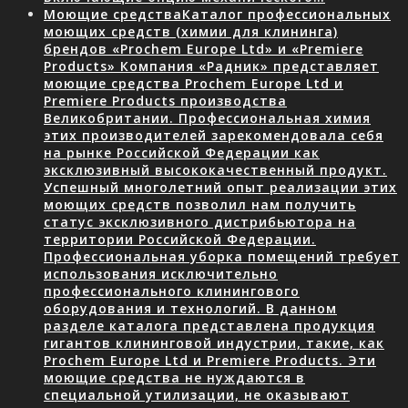
Моющие средства
Каталог профессиональных
моющих средств (химии для клининга)
брендов «Prochem Europe Ltd» и «Premiere
Products» Компания «Радник» представляет
моющие средства Prochem Europe Ltd и
Premiere Products производства
Великобритании. Профессиональная химия
этих производителей зарекомендовала себя
на рынке Российской Федерации как
эксклюзивный высококачественный продукт.
Успешный многолетний опыт реализации этих
моющих средств позволил нам получить
статус эксклюзивного дистрибьютора на
территории Российской Федерации.
Профессиональная уборка помещений требует
использования исключительно
профессионального клинингового
оборудования и технологий. В данном
разделе каталога представлена продукция
гигантов клининговой индустрии, такие, как
Prochem Europe Ltd и Premiere Products. Эти
моющие средства не нуждаются в
специальной утилизации, не оказывают