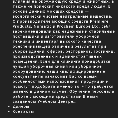
влияния на окружающую среду и животных, а
также не приносит никакого вреда людям. В
основе данных моющих средств —
экологически чистые нейтральные вещества.
О производителе моющих средств Premiere
Products, Numatic и Prochem Europe Ltd. себя
зарекомендовали как надежные и стабильные
поставщики и изготовители уборочной
техники и инвентаря высокого качества,
обеспечивающей отличный результат при
уборке зданий, офисов, ресторанов, гостиниц,
производственных и административных
помещений. Если для клининга понадобится
лучшая уборочная химия или уборочное
оборудование, наши квалифицированные
консультанты ознакомят Вас со всеми
особенностями использования продукции и
помогут подобрать именно то, что требуется
именно в данном случае. Обучение персонала
работе с моющими средствами В нами
созданном Учебном Центре…
Дилеры
Контакты