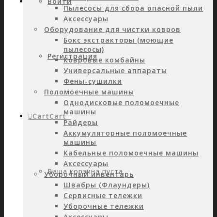
Войти
Пылесосы для сбора опасной пыли
Аксессуары
Оборудование для чистки ковров
Бокс экстракторы (моющие
пылесосы)
Регистрация
Ковровые комбайны
Универсальные аппараты
Фены-сушилки
Поломоечные машины
Однодисковые поломоечные
машины
Cart
Cart
0
Райдеры
Аккумуляторные поломоечные
машины
Кабельные поломоечные машины
Аксессуары
Ваша корзина пуста.
Уборочный инвентарь
Швабры (Флаундеры)
Сервисные тележки
Уборочные тележки
Аксессуары