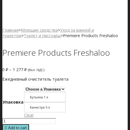
Главная
>
Моющие средства
>
Уход за ванной и
туалетом
>
Туалет и писсуары
>
Premiere Products Freshaloo
Premiere Products Freshaloo
0
₽
–
1 277
₽
(Вкл. НДС)
Ежедневный очиститель туалета
Бутылка 1 л
Упаковка
Канистра 5 л
Clear
Premiere
Products
Add to cart