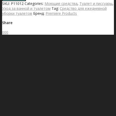
Freshaloo
SKU:
P11012
Categories:
Моющие средства
,
Туалет и писсуары
,
quantity
Уход за ванной и туалетом
Tag:
Средство для ежедневной
уборки туалетов
Бренд:
Premiere Products
Share
0
0
0